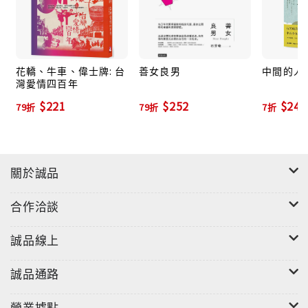
是如何開始的？這些二手書究竟是從哪裡來，又有那些
不為人知的故事與來歷？二手書店又是如何藉由書，串
聯起人與人之間微妙的緣分？「永楽座」書店的主人石
芳瑜，將書店從無到有一路走來的經驗點滴化為文字，
花轎、牛車、偉士牌: 台
善女良男
中間的人
灣愛情四百年
讓更多的讀者能一窺人與書背後的故事。
$221
$252
$245
79折
79折
7折
【新書系列活動】
台北 永楽座 8/1(六) 14:00-18:00永楽座四週年店慶．
書人溫馨聚會
關於誠品
台中 新手 8/7(五) 20:00 with新手老闆 鄭宇庭
合作洽談
進擊的新手！書店老闆ver3.0的告白：如何打造一家更
理想的書店
誠品線上
桃園 晴耕雨讀 8/15 (六) 19:00 with晴耕雨讀老闆娘 洪
誠品通路
毓穗
書店可以做什麼？從城市/鄉間等不同定位說起，兼談開
營業據點