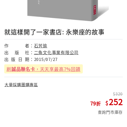
就這樣開了一家書店: 永樂座的故事
作
者：
石芳瑜
出
版
社：
二魚文化事業有限公司
出
版
日
期：
2015/07/27
刷
誠品聯名卡
，天天享最高7%回饋
大量採購團購專區
320
252
79
查詢門市庫存