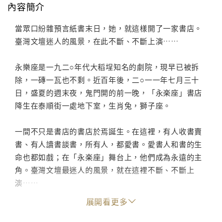
內容簡介
當眾口紛雜預言紙書末日，她，就這樣開了一家書店。
臺灣文壇迷人的風景，在此不斷、不斷上演……
永樂座是一九二○年代大稻埕知名的劇院，現早已被拆
除，一磚一瓦也不剩。近百年後，二○一一年七月三十
日，盛夏的週末夜，鬼門開的前一晚，「永楽座」書店
降生在泰順街一處地下室，生肖兔，獅子座。
一間不只是書店的書店於焉誕生。在這裡，有人收書賣
書、有人讀書談書，所有人，都愛書。愛書人和書的生
命也都如戲；在「永楽座」舞台上，他們成為永遠的主
角。臺灣文壇最迷人的風景，就在這裡不斷、不斷上
演……
「書店還在的時候，我會盡一切的努力。書店關門，我
展開看更多
就走。我始終希望自己這麼灑脫。」石芳瑜的「永楽
座」風風火火地來，或許也會和紙本書一起、像當年的