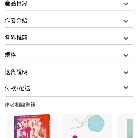
產品目錄
劇院在時代洪流中消失。但在我們都能放下對書的眷
戀、灑脫之前，你一定要認識近年來文壇中最重要的風
作者介紹
景：「永楽座」。
各界推薦
紀蔚然、李維菁、高翊峰、許悔之、劉克襄、吳明益、
陳雨航……那些你愛的作家們，都曾在這裡駐足。那些
規格
你還沒愛上的，也或許正在「永楽座」裡奮鬥、掙扎，
為人生中第一場新書分享會手心冒汗。你或許可與大作
退貨說明
家一親芳澤，也能找到書櫃裡下一個新歡。
付款/配送
「永楽座」魔力：下一秒，會遇到哪本書、哪個人，進
入什麼樣的世界，都是未知。
作者相關書籍
作為人與書交會、偶遇的場所，書店一直具有吸引人們
在其中探索、思考、沉澱的魅力。而二手書店更可說是
讓輾轉漂流的書籍，與知音讀者再次邂逅、彰顯人與書
偶然相遇的光芒與價值之所在。但是一間二手書店究竟