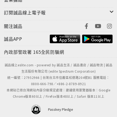
書店種種浪漫、驚奇及現實
訂閱誠品線上電子報
台南 草祭 8/22(六)15:00 with 草祭二手書店老闆
蔡漢忠
關注誠品
舊書的故事：收書與二手書店的經營甘苦談
誠品APP
花蓮 政大 8/29(六) 15:00~16:00 with逗點文創社
長 陳夏民
內政部警政署
165全民防騙網
我就這樣開了一間......
誠品線上eslite.com - powered by 誠品生活 / 誠品書店 / 誠品物流 | 誠品
台北 唐山 9/12(六)19:30 with 允晨文化發行人 廖
生活股份有限公司 (eslite Spectrum Corporation)
統一編號：27952966 | 台灣台北市信義區松德路204號B1 服務電話：
志峰
0800-666-798／+886-2-8789-8921
書裡的時光如此輕柔：人與書交會的感動時刻
本網站已依台灣網站內容分級規定處理｜建議使用瀏覽器版本：Google
Chrome版本60以上 / Firefox版本48以上 / Safari 版本11以上
Passkey Pledge