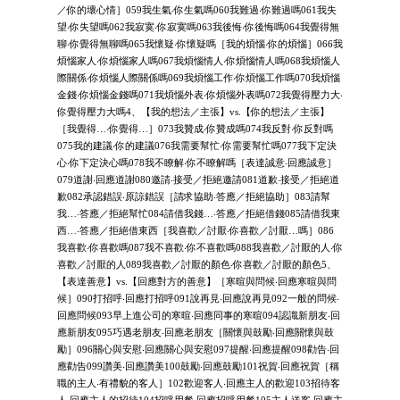
／你的壞心情］059我生氣‧你生氣嗎060我難過‧你難過嗎061我失
望‧你失望嗎062我寂寞‧你寂寞嗎063我後悔‧你後悔嗎064我覺得無
聊‧你覺得無聊嗎065我懷疑‧你懷疑嗎［我的煩惱‧你的煩惱］066我
煩惱家人‧你煩惱家人嗎067我煩惱情人‧你煩惱情人嗎068我煩惱人
際關係‧你煩惱人際關係嗎069我煩惱工作‧你煩惱工作嗎070我煩惱
金錢‧你煩惱金錢嗎071我煩惱外表‧你煩惱外表嗎072我覺得壓力大‧
你覺得壓力大嗎4、【我的想法／主張】vs.【你的想法／主張】
［我覺得…‧你覺得…］073我贊成‧你贊成嗎074我反對‧你反對嗎
075我的建議‧你的建議076我需要幫忙‧你需要幫忙嗎077我下定決
心‧你下定決心嗎078我不瞭解‧你不瞭解嗎［表達誠意‧回應誠意］
079道謝‧回應道謝080邀請‧接受／拒絕邀請081道歉‧接受／拒絕道
歉082承認錯誤‧原諒錯誤［請求協助‧答應／拒絕協助］083請幫
我…‧答應／拒絕幫忙084請借我錢…‧答應／拒絕借錢085請借我東
西…‧答應／拒絕借東西［我喜歡／討厭‧你喜歡／討厭…嗎］086
我喜歡‧你喜歡嗎087我不喜歡‧你不喜歡嗎088我喜歡／討厭的人‧你
喜歡／討厭的人089我喜歡／討厭的顏色‧你喜歡／討厭的顏色5、
【表達善意】vs.【回應對方的善意】［寒暄與問候‧回應寒暄與問
候］090打招呼‧回應打招呼091說再見‧回應說再見092一般的問候‧
回應問候093早上進公司的寒暄‧回應同事的寒暄094認識新朋友‧回
應新朋友095巧遇老朋友‧回應老朋友［關懷與鼓勵‧回應關懷與鼓
勵］096關心與安慰‧回應關心與安慰097提醒‧回應提醒098勸告‧回
應勸告099讚美‧回應讚美100鼓勵‧回應鼓勵101祝賀‧回應祝賀［稱
職的主人‧有禮貌的客人］102歡迎客人‧回應主人的歡迎103招待客
人‧回應主人的招待104招呼用餐‧回應招呼用餐105主人送客‧回應主