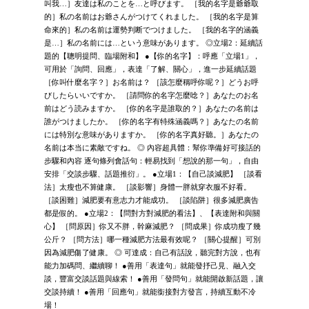
叫我…］友達は私のことを…と呼びます。 ［我的名字是爺爺取
的］私の名前はお爺さんがつけてくれました。 ［我的名字是算
命來的］私の名前は運勢判断でつけました。 ［我的名字的涵義
是…］私の名前には…という意味があります。 ◎立場2：延續話
題的【聰明提問、臨場附和】 ●【你的名字】：呼應「立場1」，
可用於「詢問、回應」，表達「了解、關心」，進一步延續話題
［你叫什麼名字？］お名前は？ ［該怎麼稱呼你呢？］どうお呼
びしたらいいですか。 ［請問你的名字怎麼唸？］あなたのお名
前はどう読みますか。 ［你的名字是誰取的？］あなたの名前は
誰がつけましたか。 ［你的名字有特殊涵義嗎？］あなたの名前
には特別な意味がありますか。 ［你的名字真好聽。］あなたの
名前は本当に素敵ですね。 ◎ 內容超具體：幫你準備好可接話的
步驟和內容 逐句條列會話句：輕易找到「想說的那一句」，自由
安排「交談步驟、話題推衍」。 ●立場1：【自己談減肥】 ［談看
法］太瘦也不算健康。 ［談影響］身體一胖就穿衣服不好看。
［談困難］減肥要有意志力才能成功。 ［談陷阱］很多減肥廣告
都是假的。 ●立場2：【問對方對減肥的看法】、【表達附和與關
心】 ［問原因］你又不胖，幹麻減肥？ ［問成果］你成功瘦了幾
公斤？ ［問方法］哪一種減肥方法最有效呢？ ［關心提醒］可別
因為減肥傷了健康。 ◎ 可達成：自己有話說，聽完對方說，也有
能力加碼問、繼續聊！ ●善用「表達句」就能發抒己見、融入交
談，豐富交談話題與線索！ ●善用「發問句」就能開啟新話題，讓
交談持續！ ●善用「回應句」就能銜接對方發言，持續互動不冷
場！