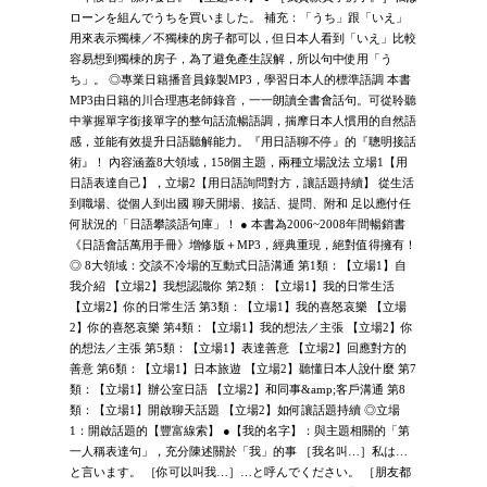
ローンを組んでうちを買いました。 補充：「うち」跟「いえ」
用來表示獨棟／不獨棟的房子都可以，但日本人看到「いえ」比較
容易想到獨棟的房子，為了避免產生誤解，所以句中使用「う
ち」。 ◎專業日籍播音員錄製MP3，學習日本人的標準語調 本書
MP3由日籍的川合理惠老師錄音，一一朗讀全書會話句。可從聆聽
中掌握單字銜接單字的整句話流暢語調，揣摩日本人慣用的自然語
感，並能有效提升日語聽解能力。『用日語聊不停』的『聰明接話
術』！ 內容涵蓋8大領域，158個主題，兩種立場說法 立場1【用
日語表達自己】，立場2【用日語詢問對方，讓話題持續】 從生活
到職場、從個人到出國 聊天開場、接話、提問、附和 足以應付任
何狀況的「日語攀談語句庫」！ ● 本書為2006~2008年間暢銷書
《日語會話萬用手冊》增修版＋MP3，經典重現，絕對值得擁有！
◎ 8大領域：交談不冷場的互動式日語溝通 第1類：【立場1】自
我介紹 【立場2】我想認識你 第2類：【立場1】我的日常生活
【立場2】你的日常生活 第3類：【立場1】我的喜怒哀樂 【立場
2】你的喜怒哀樂 第4類：【立場1】我的想法／主張 【立場2】你
的想法／主張 第5類：【立場1】表達善意 【立場2】回應對方的
善意 第6類：【立場1】日本旅遊 【立場2】聽懂日本人說什麼 第7
類：【立場1】辦公室日語 【立場2】和同事&amp;客戶溝通 第8
類：【立場1】開啟聊天話題 【立場2】如何讓話題持續 ◎立場
1：開啟話題的【豐富線索】 ●【我的名字】：與主題相關的「第
一人稱表達句」，充分陳述關於「我」的事 ［我名叫…］私は…
と言います。 ［你可以叫我…］…と呼んでください。 ［朋友都