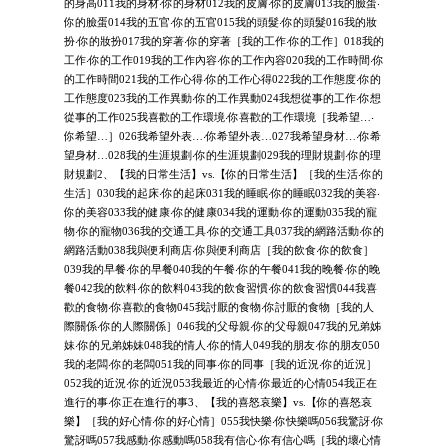
的身高011我的身材‧你的身材012我的皮膚‧你的皮膚013我的臉蛋‧
你的臉蛋014我的五官‧你的五官015我的頭髮‧你的頭髮016我的妝
扮‧你的妝扮017我的穿著‧你的穿著［我的工作‧你的工作］018我的
工作‧你的工作019我的工作內容‧你的工作內容020我的工作時間‧你
的工作時間021我的工作心得‧你的工作心得022我的工作態度‧你的
工作態度023我的工作異動‧你的工作異動024我想從事的工作‧你想
從事的工作025我喜歡的工作環境‧你喜歡的工作環境［我希望…‧
你希望…］026我希望外表…‧你希望外表…027我希望身材…‧你希
望身材…028我的生涯規劃‧你的生涯規劃029我的理財規劃‧你的理
財規劃2、【我的日常生活】vs.【你的日常生活】［我的生活‧你的
生活］030我的起床‧你的起床031我的睡眠‧你的睡眠032我的美容‧
你的美容033我的健康‧你的健康034我的運動‧你的運動035我的寵
物‧你的寵物036我的交通工具‧你的交通工具037我的網路活動‧你的
網路活動038我與便利商店‧你與便利商店［我的飲食‧你的飲食］
039我的早餐‧你的早餐040我的午餐‧你的午餐041我的晚餐‧你的晚
餐042我的飲料‧你的飲料043我的飲食習慣‧你的飲食習慣044我喜
歡的食物‧你喜歡的食物045我討厭的食物‧你討厭的食物［我的人
際關係‧你的人際關係］046我的父母親‧你的父母親047我的兄弟姊
妹‧你的兄弟姊妹048我的情人‧你的情人049我的朋友‧你的朋友050
我的老闆‧你的老闆051我的同事‧你的同事［我的近況‧你的近況］
052我的近況‧你的近況053我最近的心情‧你最近的心情054我正在
進行的事‧你正在進行的事3、【我的喜怒哀樂】vs.【你的喜怒哀
樂】［我的好心情‧你的好心情］055我快樂‧你快樂嗎056我驚訝‧你
驚訝嗎057我感動‧你感動嗎058我有信心‧你有信心嗎［我的壞心情