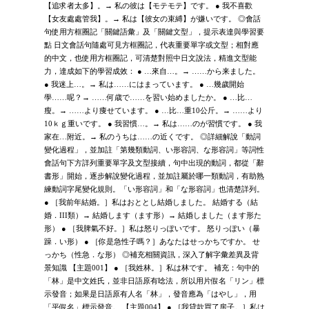
【追求者太多】。→ 私の彼は【モテモテ】です。 ● 我不喜歡
【女友處處管我】。→ 私は【彼女の束縛】が嫌いです。 ◎會話
句使用方框圈記「關鍵語彙」及「關鍵文型」，提示表達與學習要
點 日文會話句隨處可見方框圈記，代表重要單字或文型；相對應
的中文，也使用方框圈記，可清楚對照中日文說法，精進文型能
力，達成如下的學習成效： ● …來自…。→ ……から来ました。
● 我迷上…。→ 私は……にはまっています。 ● …幾歲開始
學……呢？→ ……何歳で……を習い始めましたか。 ● …比…
瘦。→ ……より痩せています。 ● …比…重10公斤。→ ……より
10ｋｇ重いです。 ● 我習慣…。→ 私は……のが習慣です。 ● 我
家在…附近。→ 私のうちは……の近くです。 ◎詳細解說「動詞
變化過程」，並加註「第幾類動詞、い形容詞、な形容詞」等詞性
會話句下方詳列重要單字及文型接續，句中出現的動詞，都從「辭
書形」開始，逐步解說變化過程，並加註屬於哪一類動詞，有助熟
練動詞字尾變化規則。「い形容詞」和「な形容詞」也清楚詳列。
● ［我前年結婚。］私はおととし結婚しました。 結婚する（結
婚．III類）→ 結婚します（ます形）→ 結婚しました（ます形た
形） ● ［我脾氣不好。］私は怒りっぽいです。 怒りっぽい（暴
躁．い形） ● ［你是急性子嗎？］あなたはせっかちですか。 せ
っかち（性急．な形） ◎補充相關資訊，深入了解字彙差異及背
景知識 【主題001】 ● ［我姓林。］私は林です。 補充：句中的
「林」是中文姓氏，並非日語原有唸法，所以用片假名「リン」標
示發音；如果是日語原有人名「林」，發音應為「はやし」，用
「平假名」標示發音。 【主題004】 ● ［我貸款買了房子。］私は