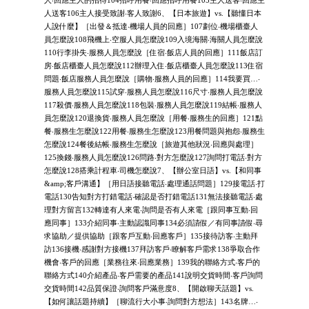
人送客106主人接受致謝‧客人致謝6、【日本旅遊】vs.【聽懂日本
人說什麼】［出發＆抵達‧機場人員的回應］107劃位‧機場櫃臺人
員怎麼說108飛機上‧空服人員怎麼說109入境海關‧海關人員怎麼說
110行李掛失‧服務人員怎麼說［住宿‧飯店人員的回應］111飯店訂
房‧飯店櫃臺人員怎麼說112辦理入住‧飯店櫃臺人員怎麼說113住宿
問題‧飯店服務人員怎麼說［購物‧服務人員的回應］114我要買…‧
服務人員怎麼說115試穿‧服務人員怎麼說116尺寸‧服務人員怎麼說
117殺價‧服務人員怎麼說118包裝‧服務人員怎麼說119結帳‧服務人
員怎麼說120退換貨‧服務人員怎麼說［用餐‧服務生的回應］121點
餐‧服務生怎麼說122用餐‧服務生怎麼說123用餐問題與抱怨‧服務生
怎麼說124餐後結帳‧服務生怎麼說［旅遊其他狀況‧回應與處理］
125換錢‧服務人員怎麼說126問路‧對方怎麼說127詢問打電話‧對方
怎麼說128搭乘計程車‧司機怎麼說7、【辦公室日語】vs.【和同事
&amp;客戶溝通】［用日語接聽電話‧處理通話問題］129接電話‧打
電話130告知對方打錯電話‧確認是否打錯電話131無法接聽電話‧處
理對方留言132轉達有人來電‧詢問是否有人來電［跟同事互動‧回
應同事］133介紹同事‧主動認識同事134必須請假／有同事請假‧尋
求協助／提供協助［跟客戶互動‧回應客戶］135接待訪客‧主動拜
訪136接機‧感謝對方接機137拜訪客戶‧瞭解客戶需求138爭取合作
機會‧客戶的回應［業務往來‧回應業務］139我的聯絡方式‧客戶的
聯絡方式140介紹產品‧客戶需要的產品141說明交貨時間‧客戶詢問
交貨時間142品質保證‧詢問客戶滿意度8、【開啟聊天話題】vs.
【如何讓話題持續】［聊流行大小事‧詢問對方想法］143名牌…‧