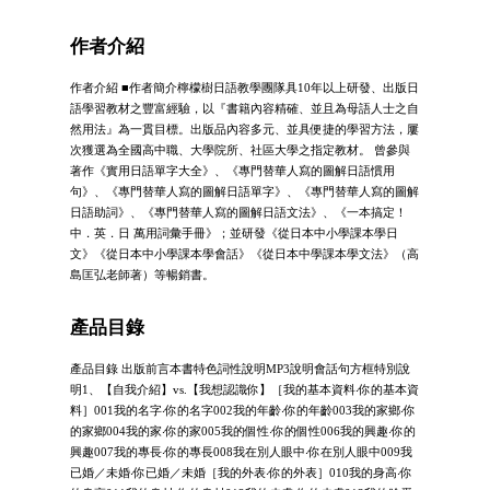
作者介紹
作者介紹 ■作者簡介檸檬樹日語教學團隊具10年以上研發、出版日
語學習教材之豐富經驗，以『書籍內容精確、並且為母語人士之自
然用法』為一貫目標。出版品內容多元、並具便捷的學習方法，屢
次獲選為全國高中職、大學院所、社區大學之指定教材。 曾參與
著作《實用日語單字大全》、《專門替華人寫的圖解日語慣用
句》、《專門替華人寫的圖解日語單字》、《專門替華人寫的圖解
日語助詞》、《專門替華人寫的圖解日語文法》、《一本搞定！
中．英．日 萬用詞彙手冊》；並研發《從日本中小學課本學日
文》《從日本中小學課本學會話》《從日本中學課本學文法》（高
島匡弘老師著）等暢銷書。
產品目錄
產品目錄 出版前言本書特色詞性說明MP3說明會話句方框特別說
明1、【自我介紹】vs.【我想認識你】［我的基本資料‧你的基本資
料］001我的名字‧你的名字002我的年齡‧你的年齡003我的家鄉‧你
的家鄉004我的家‧你的家005我的個性‧你的個性006我的興趣‧你的
興趣007我的專長‧你的專長008我在別人眼中‧你在別人眼中009我
已婚／未婚‧你已婚／未婚［我的外表‧你的外表］010我的身高‧你