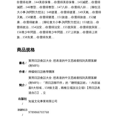
你覺得名牌…144美容保養…‧你覺得美容保養…145減肥…‧你覺得
減肥…146整型…‧你覺得整型…147八卦…‧你覺得八卦…［聊生活
大小事‧詢問對方想法］148捷運…‧你覺得捷運…149天氣…‧你覺得
天氣…150樂透…‧你覺得樂透…151旅遊…‧你覺得旅遊…152健
康…‧你覺得健康…［聊社會大小事‧詢問對方想法］153政治…‧你
覺得政治…154治安…‧你覺得治安…155貧與富…‧你覺得貧與富…
156青少年問題…‧你覺得青少年問題…157上班族…‧你覺得上班
族…158失業…‧你覺得失業…
商品規格
實用日語會話大全: 想表達的中文思維都找到具體落腳
書名 /
(附MP3)
作者 /
檸檬樹日語教學團隊
實用日語會話大全: 想表達的中文思維都找到具體落腳
(附MP3)：『用日語聊不停』的『聰明接話術』！內容涵
簡介 /
蓋8大領域，158個主題，兩種立場說法立場1【用日語表
達自己】，立
出版社
知遠文化事業有限公司
/
ISBN13
9789866703768
/