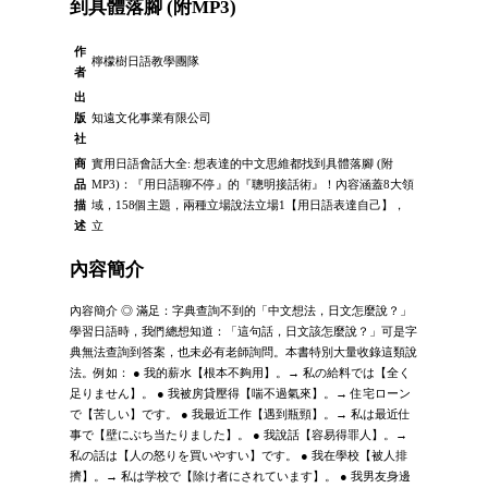
到具體落腳 (附MP3)
作
檸檬樹日語教學團隊
者
出
版
知遠文化事業有限公司
社
商
實用日語會話大全: 想表達的中文思維都找到具體落腳 (附
品
MP3)：『用日語聊不停』的『聰明接話術』！內容涵蓋8大領
描
域，158個主題，兩種立場說法立場1【用日語表達自己】，
述
立
內容簡介
內容簡介 ◎ 滿足：字典查詢不到的「中文想法，日文怎麼說？」
學習日語時，我們總想知道：「這句話，日文該怎麼說？」可是字
典無法查詢到答案，也未必有老師詢問。本書特別大量收錄這類說
法。例如： ● 我的薪水【根本不夠用】。→ 私の給料では【全く
足りません】。 ● 我被房貸壓得【喘不過氣來】。→ 住宅ローン
で【苦しい】です。 ● 我最近工作【遇到瓶頸】。→ 私は最近仕
事で【壁にぶち当たりました】。 ● 我說話【容易得罪人】。→
私の話は【人の怒りを買いやすい】です。 ● 我在學校【被人排
擠】。→ 私は学校で【除け者にされています】。 ● 我男友身邊