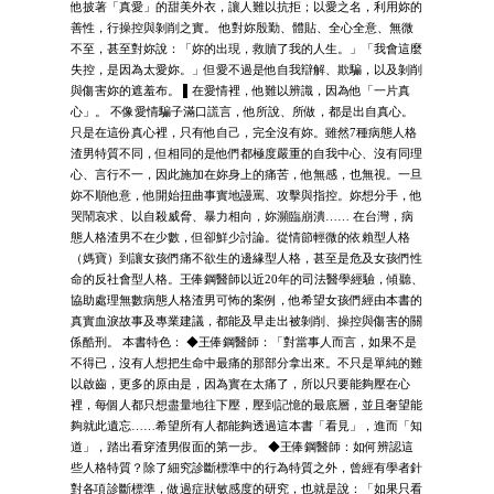
他披著「真愛」的甜美外衣，讓人難以抗拒；以愛之名，利用妳的
善性，行操控與剝削之實。 他對妳殷勤、體貼、全心全意、無微
不至，甚至對妳說：「妳的出現，救贖了我的人生。」「我會這麼
失控，是因為太愛妳。」但愛不過是他自我辯解、欺騙，以及剝削
與傷害妳的遮羞布。 ▌在愛情裡，他難以辨識，因為他「一片真
心」。 不像愛情騙子滿口謊言，他所說、所做，都是出自真心。
只是在這份真心裡，只有他自己，完全沒有妳。雖然7種病態人格
渣男特質不同，但相同的是他們都極度嚴重的自我中心、沒有同理
心、言行不一，因此施加在妳身上的痛苦，他無感，也無視。一旦
妳不順他意，他開始扭曲事實地謾罵、攻擊與指控。妳想分手，他
哭鬧哀求、以自殺威脅、暴力相向，妳瀕臨崩潰…… 在台灣，病
態人格渣男不在少數，但卻鮮少討論。從情節輕微的依賴型人格
（媽寶）到讓女孩們痛不欲生的邊緣型人格，甚至是危及女孩們性
命的反社會型人格。王俸鋼醫師以近20年的司法醫學經驗，傾聽、
協助處理無數病態人格渣男可怖的案例，他希望女孩們經由本書的
真實血淚故事及專業建議，都能及早走出被剝削、操控與傷害的關
係酷刑。 本書特色： ◆王俸鋼醫師：「對當事人而言，如果不是
不得已，沒有人想把生命中最痛的那部分拿出來。不只是單純的難
以啟齒，更多的原由是，因為實在太痛了，所以只要能夠壓在心
裡，每個人都只想盡量地往下壓，壓到記憶的最底層，並且奢望能
夠就此遺忘……希望所有人都能夠透過這本書「看見」，進而「知
道」，踏出看穿渣男假面的第一步。 ◆王俸鋼醫師：如何辨認這
些人格特質？除了細究診斷標準中的行為特質之外，曾經有學者針
對各項診斷標準，做過症狀敏感度的研究，也就是說：「如果只看