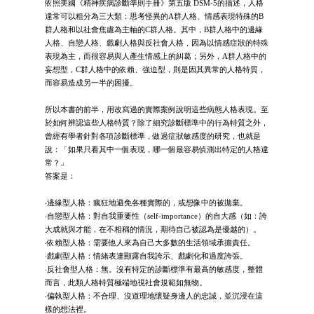
依照美國《精神疾病診斷準則手冊》第五版 DSM-5的描述，人格
違常可以粗分為三大類：思考怪異的A群人格、情感表現特殊的B
群人格和以社會焦慮為主軸的C群人格。其中，B群人格中的邊緣
人格、自戀人格、戲劇人格與反社會人格，因為以情感症狀的特殊
表現為主，而很容易與人產生情感上的糾葛；另外，A群人格中的
妄想型，C群人格中的依賴、強迫型，則是因其異常的人格特質，
而容易造成另一半的困擾。
所以本書的前半，用改寫過的實際案例說明這些病態人格表現。至
於如何辨認這些人格特質？除了細究診斷標準中的行為特質之外，
曾經有學者針對各項診斷標準，做過症狀敏感度的研究，也就是
說：「如果只看其中一個表現，哪一個最容易偵測出特定的人格違
常？」
答案是：
‧邊緣型人格：瘋狂地避免各種實際的，或想像中的被拋棄。
‧自戀型人格：對自我重要性（self-importance）的自大感（如：誇
大成就與才能，在不相稱的情況，期待自己被認為是優越的）。
‧依賴型人格：需要他人來為自己大多數的生活領域承擔責任。
‧戲劇型人格：情緒表達顯露自我誇示、戲劇化和過度誇張。
‧反社會型人格：無。沒有特定的診斷標準有最高的敏感度，整體
而言，此類人格特質極端地視社會規範如無物。
‧偏執型人格：不合理、沒道理地懷疑身邊人的忠誠，並沉浸在這
樣的想法裡。