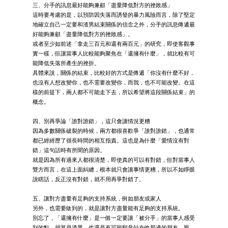
三、分手的訊息最好能夠兼顧「盡量降低對方的挫敗感」
這時要考慮的是，以預防因失落而誘發的暴力風險而言，除了堅定
地確立自己一定要和渣男結束關係的信念之外，分手的訊息傳遞最
好能夠兼顧「盡量降低對方的挫敗感」。
或者至少如前述「拿走三百元和還有兩百元」的研究，即使客觀事
實一樣，但讓當事人比較能夠聚焦在「還擁有什麼」，就比較有可
能降低失落所產生的挫折。
具體來說，關係的結束，比較好的方式是傳遞「你沒有什麼不好，
也沒有人想改變你，也不需要改變你，而我，也不可能改變。在這
樣的前提下，兩人都不可能走下去，所以希望將這段關係結束」的
概念。
四、別再爭論「誰對誰錯」，這只會讓情況更糟
因為多數關係破裂的時候，兩方都很喜歡爭「誰對誰錯」，也通常
都已經經歷了很長時間的相互指責。這也是為什麼「愛情沒有對
錯」這句話時有所聞的原因。
就是因為所有過來人都很清楚，即使真的可以有對錯，但對當事人
雙方而言，在這上面糾纏，根本就只會讓事情更糟，所以不如睜眼
說瞎話，反正沒有對錯，就不用再爭對錯了。
五、讓對方盡量有足夠的支持系統，例如朋友或家人
另外，也需要做到的，就是讓對方盡量能有足夠的支持系統。
別忘了，「還擁有什麼」是一個一定要讓「被分手」的當事人感受
到的點。就算是渣男，也還是有可能願意站在他那邊的朋友、親