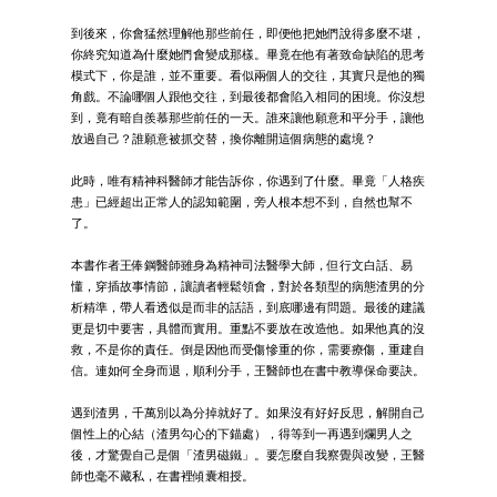
到後來，你會猛然理解他那些前任，即便他把她們說得多麼不堪，
你終究知道為什麼她們會變成那樣。畢竟在他有著致命缺陷的思考
模式下，你是誰，並不重要。看似兩個人的交往，其實只是他的獨
角戲。不論哪個人跟他交往，到最後都會陷入相同的困境。你沒想
到，竟有暗自羨慕那些前任的一天。誰來讓他願意和平分手，讓他
放過自己？誰願意被抓交替，換你離開這個病態的處境？
此時，唯有精神科醫師才能告訴你，你遇到了什麼。畢竟「人格疾
患」已經超出正常人的認知範圍，旁人根本想不到，自然也幫不
了。
本書作者王俸鋼醫師雖身為精神司法醫學大師，但行文白話、易
懂，穿插故事情節，讓讀者輕鬆領會，對於各類型的病態渣男的分
析精準，帶人看透似是而非的話語，到底哪邊有問題。最後的建議
更是切中要害，具體而實用。重點不要放在改造他。如果他真的沒
救，不是你的責任。倒是因他而受傷慘重的你，需要療傷，重建自
信。連如何全身而退，順利分手，王醫師也在書中教導保命要訣。
遇到渣男，千萬別以為分掉就好了。如果沒有好好反思，解開自己
個性上的心結（渣男勾心的下錨處），得等到一再遇到爛男人之
後，才驚覺自己是個「渣男磁鐵」。要怎麼自我察覺與改變，王醫
師也毫不藏私，在書裡傾囊相授。