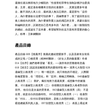
還擔任過法務部地方少輔院的「性侵害犯罪學生強制診療評估委員
會」主席，鑑定過各種獵奇古怪的社會案件……其實這麼多年過
去，數不清的人來人往，最終讓人無法忘懷的，還是那句「這些
人，為什麼會做出這麼可怕的事？」因緣際會下，寫了篇回答反社
會人格傾向的渣男，為什麼會對愛人如此殘忍的文章，承蒙出版社
和編輯的支持，試著把自己思考多年的「為什麼」，做一個階段性
的總結，由是誕生了這本書，希望能幫到在這方面有所需要的傷心
人。粉專：王俸鋼醫師
產品目錄
產品目錄 009【推薦序】推薦此書給戀愛新手，以及吾家有女初長
成的父母／◎賴奕菁（精神科醫師；《好女人受的傷最重》作者
014【自序】她們都希望被「看見」──讓所有的苦難都有意義
018【前言】請認清並離開渣男的愛情搾取 輯一 渣男七大類型 028
邊緣型人格渣男（一） 唯一穩定的，就只有他的不穩定。 人際關
係極度緊張，在「理想化」和「貶抑」兩極之間轉換。 040邊緣型
人格渣男（二） 善妒。瘋狂地努力逃避真實，或想像中的被拋
棄。 051邊緣型人格渣男（三） 你很難抗拒邊緣型人格者對你的
崇拜。 他往往是永遠的受害者。 063邊緣型人格渣男（四） 不是
全黑，就是全白的扭曲特性。 085自戀型人格渣男（一） 他會對
你「付出」，但付出背後彰顯的，是個人自戀的倒影。 言情小說
霸道總裁系列真人版。 097自戀型人格渣男（二） 表面上看起來