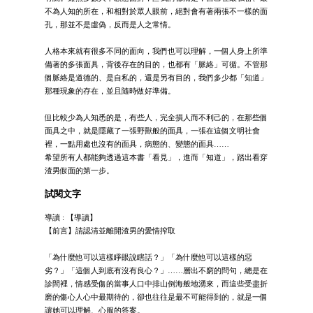
不為人知的所在，和相對於眾人眼前，絕對會有著兩張不一樣的面
孔，那並不是虛偽，反而是人之常情。
人格本來就有很多不同的面向，我們也可以理解，一個人身上所準
備著的多張面具，背後存在的目的，也都有「脈絡」可循。不管那
個脈絡是道德的、是自私的，還是另有目的，我們多少都「知道」
那種現象的存在，並且隨時做好準備。
但比較少為人知悉的是，有些人，完全損人而不利己的，在那些個
面具之中，就是隱藏了一張野獸般的面具，一張在這個文明社會
裡，一點用處也沒有的面具，病態的、變態的面具……
希望所有人都能夠透過這本書「看見」，進而「知道」，踏出看穿
渣男假面的第一步。
試閱文字
導讀 : 【導讀】
【前言】請認清並離開渣男的愛情搾取
「為什麼他可以這樣睜眼說瞎話？」「為什麼他可以這樣的惡
劣？」「這個人到底有沒有良心？」……層出不窮的問句，總是在
診間裡，情感受傷的當事人口中排山倒海般地湧來，而這些受盡折
磨的傷心人心中最期待的，卻也往往是最不可能得到的，就是一個
讓她可以理解、心服的答案。