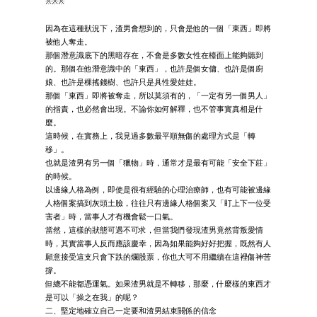
※※※
因為在這種狀況下，渣男會想到的，只會是他的一個「東西」即將
被他人奪走。
那個潛意識底下的黑暗存在，不會是多數女性在檯面上能夠聽到
的。那個在他潛意識中的「東西」，也許是個女傭、也許是個廚
娘、也許是棵搖錢樹、也許只是具性愛娃娃。
那個「東西」即將被奪走，所以莫須有的，「一定有另一個男人」
的指責，也必然會出現。不論你如何解釋，也不管事實真相是什
麼。
這時候，在實務上，我見過多數最平順無傷的處理方式是「轉
移」。
也就是渣男有另一個「獵物」時，通常才是最有可能「安全下莊」
的時候。
以邊緣人格為例，即使是很有經驗的心理治療師，也有可能被邊緣
人格個案搞到灰頭土臉，往往只有邊緣人格個案又「盯上下一位受
害者」時，當事人才有機會鬆一口氣。
當然，這樣的狀態可遇不可求，但當我們發現渣男竟然背叛愛情
時，其實當事人反而應該慶幸，因為如果能夠好好把握，既然有人
願意接受這支只會下跌的爛股票，你也大可不用繼續在這裡傷神苦
撐。
但總不能都憑運氣。如果渣男就是不轉移，那麼，什麼樣的東西才
是可以「操之在我」的呢？
二、堅定地確立自己一定要和渣男結束關係的信念