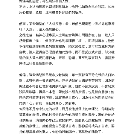
到滿滿的惡意，再也無法相信人性。
不過，上述兩種渣男都是刻意所為，他們也知道自己在說謊。如果
用心推敲、查核，還有機會拆穿他們的騙局。
然而，某些類型的「人格疾患」者，雖然已屬病態，但相處起來卻
很「天然」，讓人毫無戒心。
交往之後，精神心理專業人士可能會辨識出問題所在，但一般人只
感覺得出「怪」，但說不出他到底哪裡「壞」。而壞就壞在，他們
不僅能破壞交往對象的親友關係，陷其於孤立，還可能毀滅對方的
自我，讓人覺得自己理應被如此對待，而不思反抗或求援。部分極
端的個人還出現犯罪行為，跟蹤、恐嚇，甚至到殺害對方，讓甜蜜
戀情以社會版新聞告終。
偏偏，這些病態渣男絕非少數特例，每一類都有百分之幾的人口比
例，比對中統一發票還容易。但是遇到的人總是有苦難言，因為病
態渣並不符合社會對渣男的既定印象，他們不刻意說謊，不會惡意
設陷阱欺騙，再露出本意，即使說出甜言蜜語，也是發自肺腑；他
們的言行順著本性演繹，誠實坦然且真心。因為根本的問題就在他
們的「心」有病，而且愈真心，愈有毒。
你跟他不是命中注定的相遇，而是被他挑選上的幸運兒。你期待對
等尊重的愛情，但他只接受你配合他強勢引導的舞步，演他分配給
你的角色，演他內心早已定案的劇本。當他真心想被拯救，你就得
當他的救世主。當他認定自己是被害者，那你必得成為加害者。要
是他想當暴虐的獵人，你恐怕只能認分，充當他的獵物了。