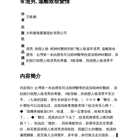
常渣男, 遠離致命愛情
作
王俸鋼
者
出
版
大和書報圖書股份有限公司
社
商
渣男, 病態人格: 精神科醫師剖析7種人格違常渣男, 遠離致命
品
愛情：台灣第一本由擅長司法精神醫學的資深精神科醫師，深
描
刻探討病態人格渣男的專書。8個策略，與病態人格渣男平
述
內容簡介
內容簡介 台灣第一本由擅長司法精神醫學的資深精神科醫師， 深
刻探討病態人格渣男的專書。 8個策略，與病態人格渣男平安分
手。（七成的謀殺，發生在妳提分手後。） ※※※ ◆「醫生，為
什麼他可以這樣扯謊、這樣扭曲事實傷害我？他沒有良心嗎？」
◆「我機車被偷裝GPS，他還……我一定要告他，他根本是瘋
了。」 ◆「醫生，我真的活不下去了，他竟然將裸照上傳到網
路？！」 他如此「懂妳」，與妳萬般契合，妳覺得是此生摯愛，
但，妳其實是病態人格渣男虎視眈眈、覬覦已久的獵物。 他讓妳
遍體鱗傷，甚至捲入法律案件。多年後，妳仍無法走出陰影…… ▌