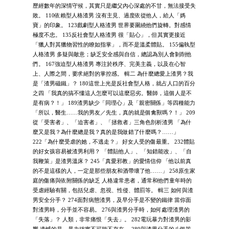
歷經數年的深情守候，其實只是繼父內心深處的不甘，無法接受失
敗。 110依賴型人格渣男 沒有主見、過度依從他人，給人「媽
寶」的印象。 123戲劇型人格渣男 世界要圍繞他們旋轉。對感情
極度不忠。 135反社會型人格渣男 很「貼心」，但其實更接近
「獵人對其獵物習性的瞭如指掌」，而不是溫柔體貼。 155偏執型
人格渣男 多疑與敵意；缺乏安全感與自信，總認為別人會剝削他
們。 167強迫型人格渣男 專注於秩序、完美主義，以及在心智
上、人際之間，要求絕對的掌控感。 輯二 為什麼總愛上渣男？我
是「渣男磁鐵」？ 180這世上光是反社會型人格，就占人口的百分
之四 「我真的搞不懂這人怎麼可以這麼惡劣。醫師，這個人是不
是有病？！」 189渣男缺少「同理心」及「親密關係」等四種能力
「所以，醫生……我的男友／先生，真的就是個禽獸嗎？！」 209
從「受害者」、「迫害者」、「拯救者」三角色剖析渣男 「為什
麼又是我？為什麼總是我？真的是我做錯了什麼嗎？……」
222「為什麼受虐的她，不逃走？」 好女人受的傷最重。 232體貼
的好女孩容易被渣男利用？ 「體貼他人」、「知錯能改」、「自
我鞭策」是渣男溫床？ 245「真愛邪教」的愛情信仰 「他以前真
的不是這樣的人，一定是那些朋友和酒帶壞了他……」 258原生家
庭的傷痛與依附關係的缺乏 人格違常患者，通常和他們童年時的
受虐經驗有關，包括兒虐、忽視、性侵、體罰等。 輯三 如何與渣
男安全分手？ 274面對病態渣男，及早分手是不變的鐵律 當你面
對渣男時，分手並不容易。 276與渣男分手時，如何處理渣男的
「失落」？ 人類，非常痛恨「失去」。 282電玩暴力對渣男的影