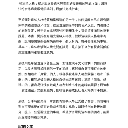
‧強迫型人格：顯示出過於追求完美而妨礙任務的完成（如：因無
法符合他過度嚴苛的準則，而無法完成計畫）。
至於面對這些人格特質相當極端的另一半，如何提醒自己在親密關
係中的錯誤假設／信念，並且透過關係中的痛苦來反思、內視自己
的界限設定，幾乎是在處理這些困難關係中，都必須要面對的重要
課題。本書一開始在介紹完邊緣人格後，就以這樣的人格違常為
例，說明整個關係覺醒的過程中，個人對內、對外要注意的事項。
基本上，這些牽涉到人我之間的議題，是在接下來所有親密關係的
嚴重扭曲時都需要注意的。
最後則是希望透過卡普曼三角、女性在現今文化體制下的自我限
定，以及各種對於理想另一半的追求，來解析自身可能存在的弱
點。例如追求「真愛」的人，很容易被邊緣人格所蒙騙；追求「偶
像」的，很容易被自戀人格的自信光環所迷惑；追求「刺激、好
玩」的，很容易沉浸在戲劇人格所創造出來的趣味氛圍裡；而追求
「霸道總裁」式依賴感的，則很容易變成反社會人格的下手對象。
最後，分手時的失落，常會因為當事人早已受盡了傷害，而忽略掉
對方可能出現的鋌而走險或各種暴力風險，所以特別在最後的部
分，提出一些需要注意的事項。希望所有看到這本書的讀者，能因
此在需要時得到幫助。
試閱文字