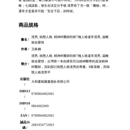
響 遺憾的是，暴力確實不可能不存在。 289與渣男分手的八個策
略；七成謀殺，發生在決定分手後 渣男有了另一個「獵物」時，
通常才是最有可能「安全下莊」的時候。
商品規格
渣男, 病態人格: 精神科醫師剖析7種人格違常渣男, 遠離
書名 /
致命愛情
作者 /
王俸鋼
渣男, 病態人格: 精神科醫師剖析7種人格違常渣男, 遠離
致命愛情：台灣第一本由擅長司法精神醫學的資深精神
簡介 /
科醫師，深刻探討病態人格渣男的專書。8個策略，與病
態人格渣男平
出版社
大和書報圖書股份有限公司
/
ISBN13
9789864062065
/
ISBN10
9864062069
/
EAN /
9789864062065
誠品26
2681934772003
碼 /