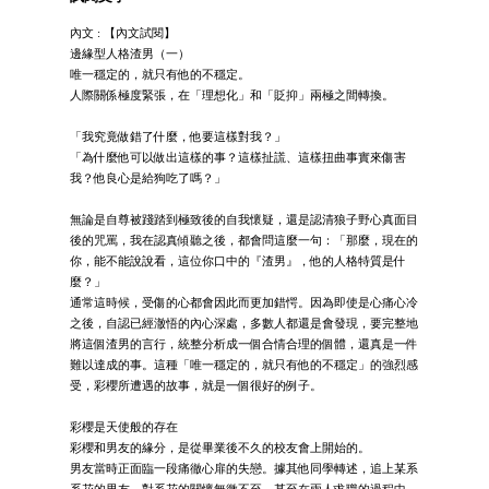
內文 : 【內文試閱】
邊緣型人格渣男（一）
唯一穩定的，就只有他的不穩定。
人際關係極度緊張，在「理想化」和「貶抑」兩極之間轉換。
「我究竟做錯了什麼，他要這樣對我？」
「為什麼他可以做出這樣的事？這樣扯謊、這樣扭曲事實來傷害
我？他良心是給狗吃了嗎？」
無論是自尊被踐踏到極致後的自我懷疑，還是認清狼子野心真面目
後的咒罵，我在認真傾聽之後，都會問這麼一句：「那麼，現在的
你，能不能說說看，這位你口中的『渣男』，他的人格特質是什
麼？」
通常這時候，受傷的心都會因此而更加錯愕。因為即使是心痛心冷
之後，自認已經澈悟的內心深處，多數人都還是會發現，要完整地
將這個渣男的言行，統整分析成一個合情合理的個體，還真是一件
難以達成的事。這種「唯一穩定的，就只有他的不穩定」的強烈感
受，彩櫻所遭遇的故事，就是一個很好的例子。
彩櫻是天使般的存在
彩櫻和男友的緣分，是從畢業後不久的校友會上開始的。
男友當時正面臨一段痛徹心扉的失戀。據其他同學轉述，追上某系
系花的男友，對系花的關懷無微不至，甚至在兩人求職的過程中，