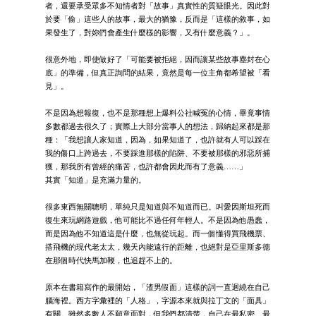
者，還要承受眾多不知情者對「故事」真實性的質疑眼光。因此對
於要「偷」這些人的故事，最大的猶豫，反而是「這樣的敘事，如
果發生了，對妳們會產生什麼樣的影響，又有什麼意義？」。
很意外地，即使做好了「可能要被拒絕，因而讓某些故事塵封在心
底」的準備，但真正詢問的結果，竟然是每一位主角都希望被「看
見」。
不是因為想報復，也不是那種想上爆料公社喊冤的心情，畢竟事情
多數都過去很久了；實際上大部分當事人的想法，歸納起來都是那
種：「我想讓人家知道，因為，如果知道了，也許就有人可以踩在
我的傷口上跨過去，不要踩進那樣的陷阱、不要被那樣的邪惡所捕
獲，那我所有曾經的痛苦，也許都會因此而有了意義……」
其實「知道」是充滿力量的。
很多東西無關聰明，單純只是知道與不知道而已。叫愛因斯坦死而
復生來玩網路遊戲，他可能比不過任何年輕人。不是因為他愚蠢，
而是因為他不知道這是什麼，也無從玩起。而一個懂得買飛機票、
搭飛機的現代老太太，幾天內能遠行的距離，也絕對是亞里斯多德
在那個時代快馬加鞭，也追趕不上的。
原本在書籍寫作的最開始，「渣男假面」這樣的詞一直迴繞在自己
腦海裡。西方字彙裡的「人格」，字源本來就與拉丁文的「面具」
有關。雖然多數人不願意面對，但我們都清楚，自己在最私密、最