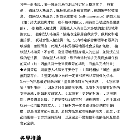
其中一個表現，哪一個最容易偵測出特定的人格違常？」 答案
是： ‧邊緣型人格渣男：瘋狂地避免各種實際的，或想像中的被拋
棄。 ‧自戀型人格渣男：對自我重要性（self-importance）的自大感
（如：誇大成就與才能，在不相稱的情況，期待自己被認為是優越
的）。 ‧依賴型人格渣男：需要他人來為自己大多數的生活領域承
擔責任。 ‧戲劇型人格渣男：情緒表達顯露自我誇示、戲劇化和過
度誇張。 ‧反社會型人格渣男：無。沒有特定的診斷標準有最高的
敏感度，整體而言，此類人格特質極端地視社會規範如無物。 ‧偏
執型人格渣男：不合理、沒道理地懷疑身邊人的忠誠，並沉浸在這
樣的想法裡。 ‧強迫型人格渣男：顯示出過於追求完美而妨礙任務
的完成（如：因無法符合他過度嚴苛的準則，而無法完成計畫）。
◆８個策略，與病態人格渣男平安分手： 1.隨時相信「風險」無時
無刻都存在。 2.堅定地確立自己一定要和渣男結束關係的信念。
3.分手的訊息最好能夠兼顧「盡量降低對方的挫敗感」。 4.別再爭
論「誰對誰錯」，因為這只會讓情況更糟。 5.讓對方盡量有足夠的
支持系統，例如朋友或家人。 6.就算有「更好的對象」，這段期
間，也要盡量延緩。 7.你需要找到適當的「緩衝防禦」，但千萬別
找另一位同齡男性友人。 8.了解對方平常會跟你提到的挫折是什
麼，以及他通常如何處理。若對方毫無處理挫折的能力，那麼，你
必須用盡一切方式保持距離，以及完全不要相信和他的任何互動是
會安全的。
各界推薦