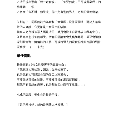
△渣男提出那套「我一定會改」、「你要負責，不可以拋棄我」的
情緒勒 索。
△各種「你不對、你該改、你一定有別的男人」之類的道德綁架。
但別忘了，同理的能力其實和「大道理」沒什麼關係。對於人格違
常的人來說，它更像是一種天生的缺陷。
當事人之所以被眾人罵是渣男，就是會沒有自覺地以自我為中心，
並且完全忽視你的感受。所有的辯論都會失焦和離題，甚至會讓你
深刻體會到一個偏執的人格，可以將過去的現實記憶顛倒黑白到什
麼程度。（……未完）
最佳賣點
最佳賣點 : 9位女性受害者的真實告白：
「我想讓人家知道，因為，如果知道了，
也許就有人可以踩在我的傷口上跨過去，
不要踩進那樣的陷阱、不要被那樣的邪惡所捕獲，
那我所有曾經的痛苦，也許都會因此而有了意義……」
七成的謀殺，發生在妳提分手後。
【妳的愛沒錯，錯的是病態人格渣男。】