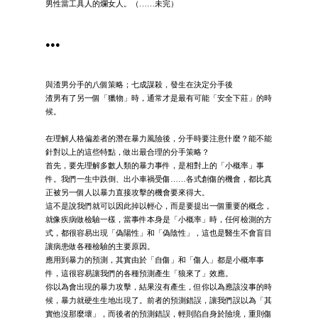
男性當工具人的爛女人。（……未完）
●●●
與渣男分手的八個策略；七成謀殺，發生在決定分手後
渣男有了另一個「獵物」時，通常才是最有可能「安全下莊」的時
候。
在理解人格偏差者的潛在暴力風險後，分手時要注意什麼？能不能
針對以上的這些特點，做出最合理的分手策略？
首先，要先理解多數人類的暴力事件，是相對上的「小概率」事
件。我們一生中跌倒、出小車禍受傷……各式創傷的機會，都比真
正被另一個人以暴力直接攻擊的機會要來得大。
這不是說我們就可以因此掉以輕心，而是要提出一個重要的概念，
就像疾病做檢驗一樣，當事件本身是「小概率」時，任何檢測的方
式，都很容易出現「偽陽性」和「偽陰性」，這也是醫生不會盲目
讓病患做各種檢驗的主要原因。
應用到暴力的預測，其實由於「自傷」和「傷人」都是小概率事
件，這很容易讓我們的各種預測產生「狼來了」效應。
你以為會出現的暴力攻擊，結果沒有產生，但你以為應該沒事的時
候，暴力就硬生生地出現了。前者的預測錯誤，讓我們誤以為「其
實他沒那麼壞」，而後者的預測錯誤，輕則陷自身於險境，重則傷