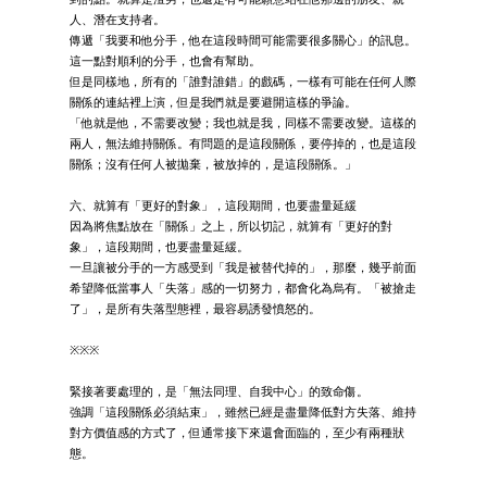
人、潛在支持者。
傳遞「我要和他分手，他在這段時間可能需要很多關心」的訊息。
這一點對順利的分手，也會有幫助。
但是同樣地，所有的「誰對誰錯」的戲碼，一樣有可能在任何人際
關係的連結裡上演，但是我們就是要避開這樣的爭論。
「他就是他，不需要改變；我也就是我，同樣不需要改變。這樣的
兩人，無法維持關係。有問題的是這段關係，要停掉的，也是這段
關係；沒有任何人被拋棄，被放掉的，是這段關係。」
六、就算有「更好的對象」，這段期間，也要盡量延緩
因為將焦點放在「關係」之上，所以切記，就算有「更好的對
象」，這段期間，也要盡量延緩。
一旦讓被分手的一方感受到「我是被替代掉的」，那麼，幾乎前面
希望降低當事人「失落」感的一切努力，都會化為烏有。「被搶走
了」，是所有失落型態裡，最容易誘發憤怒的。
※※※
緊接著要處理的，是「無法同理、自我中心」的致命傷。
強調「這段關係必須結束」，雖然已經是盡量降低對方失落、維持
對方價值感的方式了，但通常接下來還會面臨的，至少有兩種狀
態。