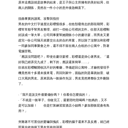
原本這應該就是故事的結束，是王子與公主所擁有的美好結局，但
兩人的關係，竟然在一件小小的意外後急轉直下。
扭曲事實的謾罵、攻擊與指控
男友的中文打字速度比彩櫻慢很多，在他頹廢喪志的那段期間，彩
櫻常常順手幫男友整理、繕打一些他公司裡的文件。但那天彩櫻剛
好談成一筆大單，公司同事要幫她開個小小的慶功宴，而男友又要
趕完一份公司隔天就要交出去的合約草案，所以除了沒辦法和彩櫻
一同參加同事聚會之外，還不得不留在兩人合租的小公寓中，對著
電腦苦戰。
「應該沒問題吧？」即使在慶功宴裡，彩櫻還是掛心著男友。「還
好我已經弄完九成了，剩下的，應該還算簡單……」
但就在彩櫻離開收訊不好的餐廳，準備趕回公寓時，才赫然發現手
機竟然有十多通未接來電，而回到家中，面臨的則是暴跳如雷、破
口大罵的男友。原來因為一個操作失誤，男友竟然將整份文件刪除
了。
‧「我不是說文件都要備份嗎？！你看你怎麼搞的！」
‧「不就是一個單子。你做完工，還要陪吃陪喝嗎？他媽的，又不
是可以加薪！ 你是打算練習當酒店小姐嗎？參加那個屁會有鳥
用？」
夾雜著不可置信的驚嚇與愧疚，彩櫻的腦子還來不及反應，就已經
照單全收地接下男友所有的謾罵。