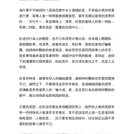
為什麼不可能得到？因為現實中令人遺憾的是，不管提出來的答案
是什麼，當事人第一時間都會很難接受。最常見難以接受的渣男特
性，「言行不一」算是構得上「渣男」封號的濫情人的第一特點；
而第二特點，通常就是「嚴重的自我中心」。
但這些行為上的難題，也不只有渣男才會出現，在各種人際關係、
親密關係裡，有渣男，就會有渣女，有奸商，當然也會有詐騙集
團。就精神科醫師的角度來說，無奈而苦笑著同理當事人的辛苦，
很多事情最終還是靠著時間，就能沖淡中間的傷痛；拿得起，放得
下的瀟灑前行固然最好，糾結其中，並沉浸在復仇之中，也是人之
常情。
但某些時候，確實有些人的極端遭遇，連精神科醫師也常覺得驚悚
不已。細問之下，不難發現這些非常無良、造成極端情傷的渣男，
彷彿像是所有濫男人的「極大成」者，並且其行為在精神科醫師的
眼中，會出現很多似曾相識的味道。
主要的原因，在於這些看起來很離譜的男人，他們的人格特質經常
和一些特殊的人格違常非常接近。並不是說這些人就一定是達到疾
病程度的「人格疾患」，但只要有相近的傾向，往往就足以讓不幸
遇到的當事人痛苦不已。