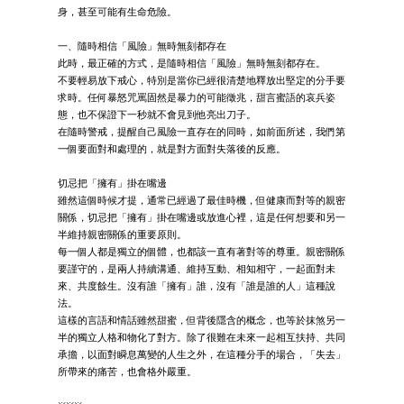
身，甚至可能有生命危險。
一、隨時相信「風險」無時無刻都存在
此時，最正確的方式，是隨時相信「風險」無時無刻都存在。
不要輕易放下戒心，特別是當你已經很清楚地釋放出堅定的分手要
求時。任何暴怒咒罵固然是暴力的可能徵兆，甜言蜜語的哀兵姿
態，也不保證下一秒就不會見到他亮出刀子。
在隨時警戒，提醒自己風險一直存在的同時，如前面所述，我們第
一個要面對和處理的，就是對方面對失落後的反應。
切忌把「擁有」掛在嘴邊
雖然這個時候才提，通常已經過了最佳時機，但健康而對等的親密
關係，切忌把「擁有」掛在嘴邊或放進心裡，這是任何想要和另一
半維持親密關係的重要原則。
每一個人都是獨立的個體，也都該一直有著對等的尊重。親密關係
要謹守的，是兩人持續溝通、維持互動、相知相守，一起面對未
來、共度餘生。沒有誰「擁有」誰，沒有「誰是誰的人」這種說
法。
這樣的言語和情話雖然甜蜜，但背後隱含的概念，也等於抹煞另一
半的獨立人格和物化了對方。除了很難在未來一起相互扶持、共同
承擔，以面對瞬息萬變的人生之外，在這種分手的場合，「失去」
所帶來的痛苦，也會格外嚴重。