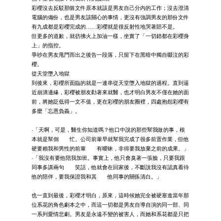
彩櫻沒去反駁那個文件原本就該是男友自己分內的工作；沒去澄清
電腦的備份，也是男友該關心的事情，更沒有強調男友的那份文件
有九成都是彩櫻完成的……彩櫻就是很反射性地哭著賠不是。
但更多的道歉，就彷彿火上加油一樣，坐實了「一切錯都在彩櫻身
上」的指控。
爭吵在男友甩門而出之後告一段落，只留下在黑暗中獨自啜泣的彩
櫻。
從天堂墮入地獄
到後來，彩櫻所面臨的就是一連串從天堂墮入地獄的過程。直到逼
近崩潰邊緣，彩櫻被朋友勸著來就醫，也才明白男友不僅在她的面
前，將她貶低得一文不值，更在彩櫻的朋友圈裡，四處抱怨彩櫻有
多麼「忘恩負義」。
‧「天啊，可是，醫生你知道嗎？他口中說的那些幫我做的事，根
本就是幫倒 忙。公司前輩早就幫我完成了很多前置作業，但他
硬要賴我和男性的前輩 有曖昧，非得要我放棄之前的成果。」
‧「我沒有要他陪我加班。事實上，他只會臭著一張臉，只要我跟
同事多講兩句 笑話，他就會在回家後，不斷說我沒有認真看待
他的陪伴，要我保證我和其 他同事的關係清白。」
也一直到最後，彩櫻才明白，原來，這時候她完全被硬塞進當年那
位系花的角色劇本之中，而這一切都是男友自導自演的同一部、同
一系列愛情悲劇。男友是永遠不變的被害人，而她和系花都是只把