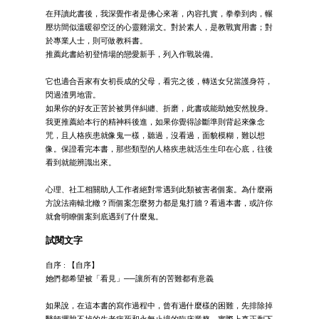
在拜讀此書後，我深覺作者是佛心來著，內容扎實，拳拳到肉，輾
壓坊間似溫暖卻空泛的心靈雞湯文。對於素人，是教戰實用書；對
於專業人士，則可做教科書。
推薦此書給初登情場的戀愛新手，列入作戰裝備。
它也適合吾家有女初長成的父母，看完之後，轉送女兒當護身符，
閃過渣男地雷。
如果你的好友正苦於被男伴糾纏、折磨，此書或能助她安然脫身。
我更推薦給本行的精神科後進，如果你覺得診斷準則背起來像念
咒，且人格疾患就像鬼一樣，聽過，沒看過，面貌模糊，難以想
像。保證看完本書，那些類型的人格疾患就活生生印在心底，往後
看到就能辨識出來。
心理、社工相關助人工作者絕對常遇到此類被害者個案。為什麼兩
方說法南轅北轍？而個案怎麼努力都是鬼打牆？看過本書，或許你
就會明瞭個案到底遇到了什麼鬼。
試閱文字
自序 : 【自序】
她們都希望被「看見」──讓所有的苦難都有意義
如果說，在這本書的寫作過程中，曾有過什麼樣的困難，先排除掉
醫師擺脫不掉的生老病死和永無止境的臨床業務，實際上真正剩下