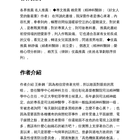
各界推薦 名人推薦： ◆專文推薦 賴奕菁（精神科醫師；《好女人
受的傷最重》作者） 在拜讀此書後，我深覺作者是佛心來著，內
容扎實，拳拳到肉，輾壓坊間似溫暖卻空泛的心靈雞湯文。對於素
人，是教戰實用書，對於專業人士，則可做教科書。 推薦此書給
初登情場的戀愛新手，列入作戰裝備。 它也適合吾家有女初長成
的父母，看完之後，轉送女兒當護身符，閃過渣男地雷。 ◆仗義
推薦 林靜儀（婦產科醫師；前立委）、鄧惠文（精神科醫師；榮
格心理分析師）、賴芳玉（律師）仗義推薦（依姓名筆劃順序排
列）。
作者介紹
作者介紹 王俸鋼「因為相信背倚著光明，所以敢面對眼前的黑
暗」。曾任醫學中心精神科主任，現任彰化基督教醫院司法精神醫
學中心主任，中正大學犯罪學博士候選人。長年參與司法精神鑑
定。由於專長是司法精神醫學，不僅和一般臨床精神科醫師一樣，
常被患者詢問「每天聽到這麼多黑暗的事，怎麼不會心累？」；也
因為需要面對各種獵奇的病態犯罪事件，經常受邀上平面媒體、電
子媒體之餘，更會讓患者覺得「你還能面不改色的在電視上說那麼
多，應該有什麼心如鐵石的祕方吧？」但實際上支撐著自己的，一
直以來，就只是那麼一句簡單的話而已。曾參與過地方政府的「家
暴及性侵害防治委員會」，開過無數次「高危機個案網絡會議」，