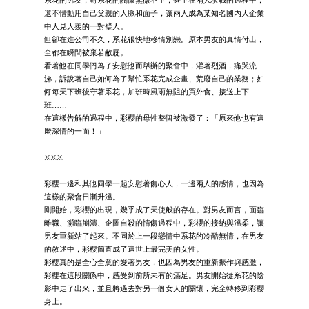
還不惜動用自己父親的人脈和面子，讓兩人成為某知名國內大企業
中人見人羨的一對璧人。
但卻在進公司不久，系花很快地移情別戀。原本男友的真情付出，
全都在瞬間被棄若敝屣。
看著他在同學們為了安慰他而舉辦的聚會中，灌著烈酒，痛哭流
涕，訴說著自己如何為了幫忙系花完成企畫、荒廢自己的業務；如
何每天下班後守著系花，加班時風雨無阻的買外食、接送上下
班……
在這樣告解的過程中，彩櫻的母性整個被激發了：「原來他也有這
麼深情的一面！」
※※※
彩櫻一邊和其他同學一起安慰著傷心人，一邊兩人的感情，也因為
這樣的聚會日漸升溫。
剛開始，彩櫻的出現，幾乎成了天使般的存在。對男友而言，面臨
離職、瀕臨崩潰、企圖自殺的情傷過程中，彩櫻的接納與溫柔，讓
男友重新站了起來。不同於上一段戀情中系花的冷酷無情，在男友
的敘述中，彩櫻簡直成了這世上最完美的女性。
彩櫻真的是全心全意的愛著男友，也因為男友的重新振作與感激，
彩櫻在這段關係中，感受到前所未有的滿足。男友開始從系花的陰
影中走了出來，並且將過去對另一個女人的關懷，完全轉移到彩櫻
身上。