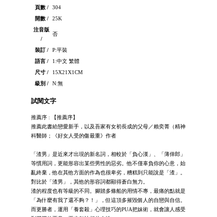
頁數 /
304
開數 /
25K
注音版
否
/
裝訂 /
P:平裝
語言 /
1:中文 繁體
尺寸 /
15X21X1CM
級別 /
N:無
試閱文字
推薦序 : 【推薦序】
推薦此書給戀愛新手，以及吾家有女初長成的父母／賴奕菁（精神
科醫師；《好女人受的傷最重》作者
「渣男」是近來才出現的新名詞，相較於「負心漢」、「薄倖郎」
等慣用詞，更能形容出某些男性的惡劣。他不僅辜負你的心意，始
亂終棄，他在其他方面的作為也很卑劣，糟糕到只能說是「渣」。
對比於「渣男」，其他的形容詞都顯得蒼白無力。
渣的程度也有等級的不同。腳踏多條船的用情不專，最痛的點就是
「為什麼有我了還不夠？！」，但這頂多摧毀個人的自戀與自信。
而更勝者，運用「養套殺」心理技巧的PUA把妹術，就會讓人感受