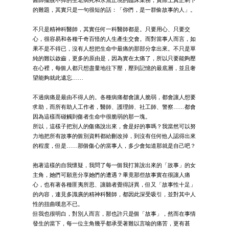
的難題，其實只是一句很短的話：「你們，是一群偷故事的人」。
不只是精神科醫師，其實任何一科醫師都是。只要用心、只要交
心，很容易和各種千奇百怪的人生產生交會。而對當事人而言，如
果不是不得已，沒有人想把生命中最痛的那部分拿出來。不只是單
純的難以啟齒，更多的原由是，因為實在太痛了，所以只要能夠壓
在心裡，每個人都只想盡量地往下壓，壓到記憶的最底層，並且奢
望能夠就此遺忘……
不過病痛是最由不得人的。各種病痛都會讓人脆弱，都會讓人想要
求助，而所有助人工作者，醫師、護理師、社工師、警察……都會
因為這樣而碰觸到傷者生命中很脆弱的那一塊。
所以，這樣子把別人的傷痛說出來，會是好的事嗎？我當然可以努
力地把所有故事的個別資料都給刪改掉，到沒有任何他人認得出來
的程度，但是……那個傷心的當事人，多少會知道那就是自己吧？
抱著這樣的自我懷疑，我問了每一個我打算說出來的「故事」的女
主角，她們可願意分享她們的遭遇？畢竟那些故事實在很讓人痛
心，也有著各種匪夷所思、讓聽者覺得訝異，但又「故事性十足」
的內容，連見多識廣的精神科醫師，都因此深受吸引，並對其中人
性的扭曲嘆息不已。
但我也很明白，對別人而言，那也許只是個「故事」，然而在事情
發生的當下，每一位主角幾乎都承受著難以言喻的痛苦，更有甚