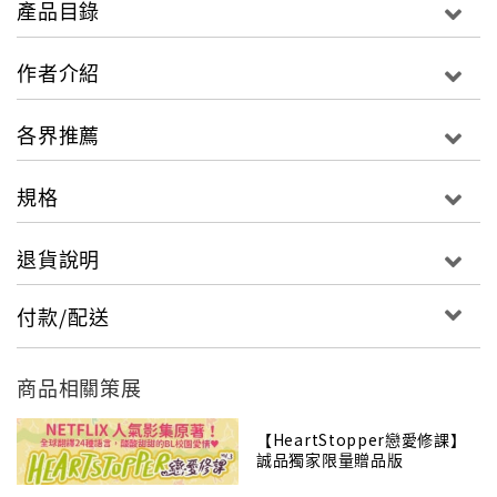
產品目錄
地自我揭露，一絲一絲地剝離，直至赤裸裸地展露在讀
者眼前。在時代的陰影下，她洞察而誠實，不向讀者應
作者介紹
允冀望與陽光，她只專注地剖開自己，再一筆一劃地，
把這些細微的震顫刻成文字，直至成書。
各界推薦
散文集分成五個部分：「沿途荒涼」、「慾望咬開所
規格
有」、「記憶迴路」、「女人標本」和「異城人」。她
寫同性戀愛關係中的孤獨與悵惘；寫父女間的愛恨交
退貨說明
織；寫都市生活的無助與空虛；她寫她自己；她寫的，
也是生活，最真實的模樣。
付款/配送
商品相關策展
她是坐在女友外公追思禮拜上的纖細女生，想要以微小
力量撼動異性戀體制。
【HeartStopper戀愛修課】
誠品獨家限量贈品版
她是躺在租屋處地板竹蓆上的絕望靈魂，看著天花板的