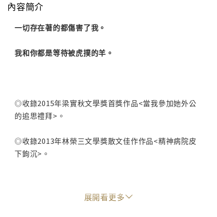
內容簡介
一切存在著的都傷害了我。
我和你都是等待被虎撲的羊。
◎收錄2015年梁實秋文學獎首獎作品<當我參加她外公
的追思禮拜>。
◎收錄2013年林榮三文學獎散文佳作作品<精神病院皮
下鉤沉>。
展開看更多
廖梅璇在寫「痛」，那些細微、難以言喻、來自現實
的，卻迴避不了的各種疼痛。這些痛，透過一次又一次