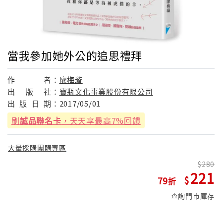
當我參加她外公的追思禮拜
作
者：
廖梅璇
出
版
社：
寶瓶文化事業股份有限公司
出
版
日
期：
2017/05/01
刷
誠品聯名卡
，天天享最高7%回饋
大量採購團購專區
280
221
79
查詢門市庫存