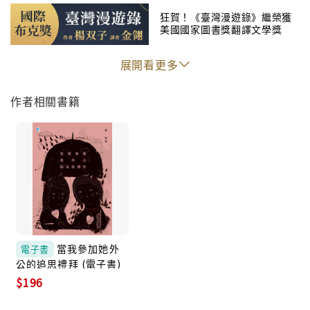
風扇轉成一個渾濁的圓圈。
狂賀！《臺灣漫遊錄》繼榮獲
美國國家圖書獎翻譯文學獎
後，榮獲國際布克獎！
她是公車上的乘客，手心緊捏著硬幣而攥出了汗。
展開看更多
她是父親病床前的女兒，遺囑那張紙上寫滿了媽媽和弟
作者相關書籍
弟的名字，而她不存在。
◎ 台灣新生代備受矚目的創作者。
◎ 收錄2015年梁實秋文學獎散文首獎作品<當我參加她
外公的追思禮拜>。
當我參加她外
電子書
公的追思禮拜 (電子書)
◎ 收錄2013年林榮三文學獎散文佳作作品<精神病院皮
$196
下鉤沉>。