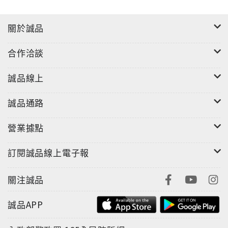
◎ 收錄2012年時報文學獎小品文組台灣山水優選作品<
風中東埔>。
關於誠品
◎ <當我參加她外公的追思禮拜>因婚姻平權議題發酵，
合作洽談
在網絡上廣為流傳。
誠品線上
◎ 文字乾淨透明，却鏗鏘有力，準確擊中核心，易引起
共鳴。
誠品通路
◎ 陳栢青、鍾文音專文推薦。
營業據點
訂閱誠品線上電子報
關注誠品
誠品APP