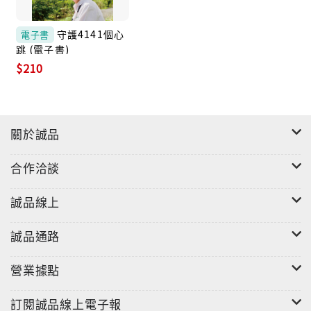
當台北市每62人擁有1位醫師，台東達仁鄉4141人，卻
只有1位徐醫師。
守護4141個心
電子書
擁有嗅出死亡味道天賦的前奇美主治醫師徐超斌，為解
跳 (電子書)
決醫療資源貧乏，7年來，日日夜夜，開車翻過好幾座
$210
山，為病患看診。他希望任何時間民眾有病痛，都別
怕，因為有他在，更無須擔心半夜生病或發生意外，會
因為車程太過遙遠而枉送性命。他的傻勁與拚勁，24小
關於誠品
時急救站、夜間及假日門診、巡迴醫療終於成立，搖搖
欲墜的衛生所更有嶄新面貌。
合作洽談
誠品線上
我們看見最動人，早已超越醫病關係的互信情誼：
一對夫妻，即使搬離達仁，仍不遠千里從台中來找徐醫
誠品通路
師；一位病患，特地到衛生所，就只為了對徐醫師說聲
「謝謝」；而當徐醫師病倒，更有許多人默默為他祈禱
營業據點
擔憂流淚。
徐醫師說是這些民眾教會他如何做一個好醫生，也是讓
訂閱誠品線上電子報
他再站起來的力量，他又怎能不用生命守護？