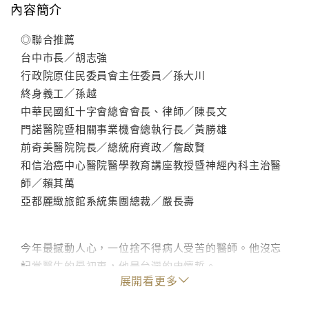
內容簡介
◎聯合推薦
台中市長／胡志強
行政院原住民委員會主任委員／孫大川
終身義工／孫越
中華民國紅十字會總會會長、律師／陳長文
門諾醫院暨相關事業機會總執行長／黃勝雄
前奇美醫院院長／總統府資政／詹啟賢
和信治癌中心醫院醫學教育講座教授暨神經內科主治醫
師／賴其萬
亞都麗緻旅館系統集團總裁／嚴長壽
今年最撼動人心，一位捨不得病人受苦的醫師。他沒忘
記當醫生的最初衷，他是台灣的史懷哲。
展開看更多
這條山路，你在地圖上必須費心尋找，他卻放棄大醫院
的高薪，來到自來水都接不到的小村。醫療資源貧乏，