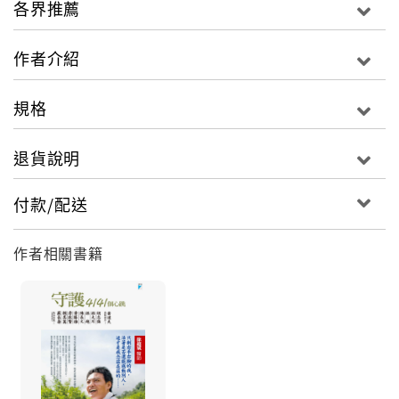
各界推薦
他拚命工作。無分假日，一天16小時，一星期環山看診
的車程恰好環台一周，即使39歲盛年，他累到中風倒
作者介紹
下，心中放不下的只有他的病人。現在，他用可以自主
的右手右腳，診車依然翻越蜿蜒山脈。他是台灣的史懷
規格
哲，是年輕醫師可以學習的典範，他是徐超斌。
退貨說明
2006年9月18日凌晨一點，當我們都安穩地在睡夢中，
一如往常，剛看完最後一位病人的徐醫師，卻在他一手
付款/配送
創立的大武急救站頽然倒下。那年，他39歲。在救護車
上，他沒有一刻擔心自己的安危。他滿心懸念，達仁的
作者相關書籍
民眾怎麼辦？他們要找誰看病？
「醫生，當年是你把我救回來的。我永遠記得那一天，
因為在你救活我的三天後，就聽到你倒下的消息。當時
我哭了好久，暗中埋怨上帝，為什麼倒下去的人不是
我，而是你這個照顧病人的醫生？」