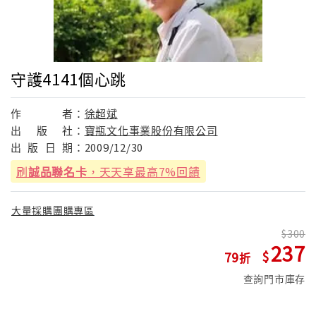
守護4141個心跳
作
者：
徐超斌
出
版
社：
寶瓶文化事業股份有限公司
出
版
日
期：
2009/12/30
刷
誠品聯名卡
，天天享最高7%回饋
大量採購團購專區
300
237
79
查詢門市庫存