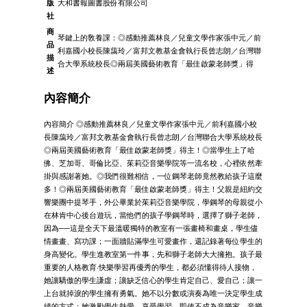
版
大和書報圖書股份有限公司
社
商
琴鍵上的敎養課：◎感動推薦林良／兒童文學作家張中元／前
品
利嘉國小校長陳藹玲／富邦文教基金會執行長曾志朗／台灣聯
描
合大學系統校長◎兩屆美國藝術教育「最佳啟蒙老師獎」得
述
內容簡介
內容簡介 ◎感動推薦林良／兒童文學作家張中元／前利嘉國小校
長陳藹玲／富邦文教基金會執行長曾志朗／台灣聯合大學系統校長
◎兩屆美國藝術教育「最佳啟蒙老師獎」得主！◎當學生上了哈
佛、芝加哥、哥倫比亞、茱莉亞音樂學院等一流名校，心裡依然牽
掛與感謝著她。◎我們很難相信，一位鋼琴老師竟然教給孩子這麼
多！◎兩屆美國藝術教育「最佳啟蒙老師獎」得主！父親是紐約交
響樂團中提琴手，外公畢業於茱莉亞音樂學院，學鋼琴的母親從小
在林肯中心後台遊玩，當他們的孩子學鋼琴時，選擇了獅子老師，
因為──這是全天下最溫暖獨特的教室有一張畫椅和畫桌，學生儘
情畫畫、寫功課；一面牆貼滿學生可愛畫作，還記錄著每位學生的
身高變化。學生進教室第一件事，先和獅子老師大大擁抱。孩子最
重要的人格教育‧快樂學習再優秀的學生，都必須懂得待人接物，
她讓驕傲的學生謙虛；讓缺乏信心的學生肯定自己、愛自己；讓一
上台就掉淚的學生擁有勇氣。她不以分數或演奏為唯一決定學生成
績的方式；她激勵學生熱愛、享受學習，即使不成為音樂家，音樂