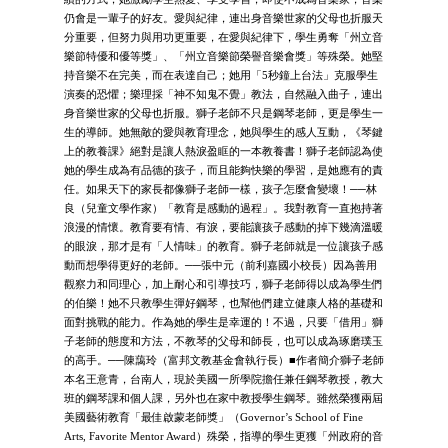
仍會是一輩子的好友。愛與紀律，連出身音樂世家的父母也折服天
分重要，但努力與用功更重要，在愛與紀律下，學生勇奪「州立音
樂節特優和優等獎」、「州立音樂節榮譽音樂會獎」等殊榮。她堅
持音樂不在完美，而在表達自己；她用「5秒鐘上台法」克服學生
演奏的恐懼；樂理採「神不知鬼不覺」教法，自然融入曲子，連出
身音樂世家的父母也折服。獅子老師不只是鋼琴老師，更是學生一
生的導師。她無敵的愛與教育理念，她與學生的感人互動，《琴鍵
上的教養課》絕對是讓人熱淚盈眶的一本教養書！獅子老師認為使
她的學生成為有品德的孩子，而且能夠快樂的學習，是她應有的責
任。如果天下的家長都像獅子老師一樣，孩子怎麼會變壞！──林
良（兒童文學作家）「教育是感動的過程」。我對教育一直抱持著
浪漫的情懷。教育要有情、有淚，要能讓孩子感動的掉下幾滴溫暖
的眼淚，那才是有「人情味」的教育。獅子老師就是一位讓孩子感
動而想學得更好的老師。──張中元（前利嘉國小校長）因為善用
觀察力和同理心，加上耐心和引導技巧，獅子老師得以成為學生們
的伯樂！她不只教學生彈好鋼琴，也幫他們建立健康人格的基礎和
面對挑戰的能力。作為她的學生是幸運的！不過，只要「借用」獅
子老師的態度和方法，不教琴的父母和師長，也可以成為琢磨璞玉
的高手。──陳藹玲（富邦文教基金會執行長）■作者簡介獅子老師
本名王意青，台南人，現於美國一所學院擔任兼任鋼琴教授，教大
班的鋼琴課和個人課，另外也在家中教授學生鋼琴。雖然榮獲兩屆
美國藝術教育「最佳啟蒙老師獎」（Governor’s School of Fine
Arts, Favorite Mentor Award）殊榮，指導的學生更獲「州政府的音