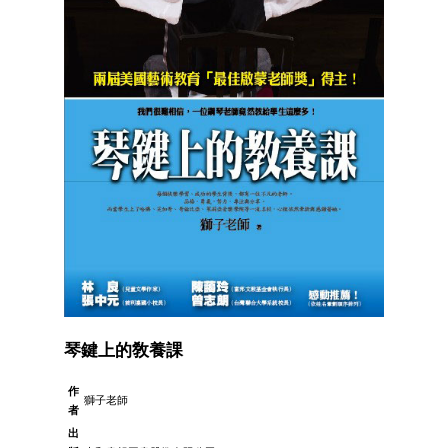
琴鍵上的敎養課
作
獅子老師
者
出