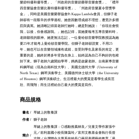
樂節特優和優等獎」、「州政府的音樂節榮譽音樂會獎」、「禮拜
四音樂協會音樂比賽特優和優等獎」、「州政府音樂夏令營獎學
金」，同時是美國音樂榮譽協會Pi Kappa Lambda會員，但獅子老
師卻有一段艱辛的求學過程。她曾因數理成績不理想，遭受許多體
罰與責罵。她清晰記得當老師打她時，總是對她說：「你現在會恨
我，以後，你會感謝我。」她也記得，當她要報考五專音樂科時，
老師鄙視的眼神。她更無法忘記，一位曼哈頓音樂學院教授認為她
要25年才能考上曼哈頓音樂學院。但獅子老師卻證實，不用25
年，她也可以在音樂領域擁有成就，並受到學生及家長的肯定，更
重要的是，她終於將多年背負在身上，始終認為自己不夠好的包袱
卸下來。獅子老師六歲開始學琴，媽媽是啟蒙老師。台南家專音樂
科鋼琴組（現為台南科技大學）、美國北德州大學（University of
North Texas）鋼琴演奏學士、美國德州休士頓大學（the University
of Houston）鋼琴演奏碩士。生活裡最大的獎賞是看學生成長茁
壯、而飛翔；而生活裡給自己最大的獎賞是寫作。
商品規格
書名 /
琴鍵上的敎養課
作者 /
獅子老師
琴鍵上的敎養課：◎感動推薦林良／兒童文學作家張中
元／前利嘉國小校長陳藹玲／富邦文教基金會執行長曾
簡介 /
志朗／台灣聯合大學系統校長◎兩屆美國藝術教育「最