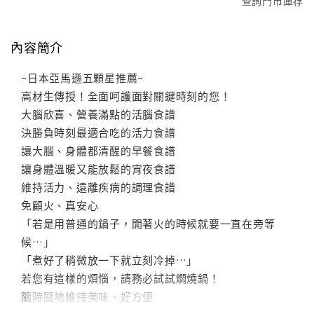
查詢門市庫存
內容簡介
~日本亞馬遜五顆星推薦~
高材生傳授！全面呵護面對關鍵時刻的您！
大腦欣喜、營養滿點的活腦食譜
決勝負時刻最適合吃的活力食譜
讓大腦、身體都清醒的早餐食譜
讓身體溫暖又能放鬆的宵夜食譜
維持活力、遠離疾病的調理食譜
免顧火、真安心
「若是用普通的鍋子，開著火的時候就要一直在旁等
候…」
「煮好了稍微放一下就立刻冷掉…」
若您有這樣的煩惱，請務必試試燜燒鍋！
隨時隨地維持美味、好方便