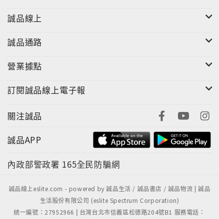
組成的料理愛好會，不藏私分享自身的經驗及知識，從
誠品線上
「活腦」、「活力」、「早餐」、「宵夜」、「身體調
理」5個觀點思考出的食譜，絕對營養又有創意！
誠品通路
所謂的育腦食譜…
育腦食譜就是，幫助勤勉學習的孩子們和雙親，養成健
營業據點
康大腦的料理。這是東大料理愛好會根據自身的經驗及
知識，從「活腦」、「活力」、「早餐」、「宵夜」、
訂閱誠品線上電子報
「身體調理」5個觀點思考出的食譜。食譜中富含了希望
攝取的營養，以及就算忙碌仍可簡單製作的創意。透過
關注誠品
美食為健康和學習加分吧！
想要開創光明前程？從這一本食譜開始！
誠品APP
本書所利用到之「燜燒鍋」的優點：
一、更加從容不迫。
內政部警政署
165全民防騙網
短時間加熱後，放入保溫容器即可，不需要隨時守在爐
火旁。
誠品線上eslite.com - powered by 誠品生活 / 誠品書店 / 誠品物流 | 誠品
二、運用食材的美味。
生活股份有限公司 (eslite Spectrum Corporation)
統一編號：27952966 | 台灣台北市信義區松德路204號B1 服務電話：
因為是利用餘熱烹煮，所以可以徹底入味。