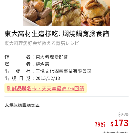
東大高材生這樣吃! 燜燒鍋育腦食譜
東大料理愛好会が教える育脳レシピ
作
者：
東大料理愛好會
譯
者：
羅淑慧
出
版
社：
三悅文化圖書事業有限公司
出
版
日
期：
2015/12/13
刷
誠品聯名卡
，天天享最高7%回饋
大量採購團購專區
220
173
79