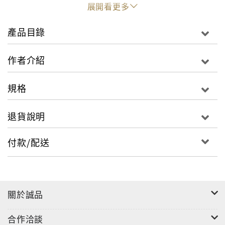
因補習而晚歸也不用擔心，燜燒鍋可以長時間維持料理
展開看更多
溫度，
也可以事先做好然後出門，不用加熱就可以馬上吃到熱
產品目錄
騰騰的料理！
充滿愛、感受溫暖
作者介紹
靈感來自於媽媽在考試前做給我吃的料理。或是為食慾
不佳的自己所構思的食譜，因為能感受到家人的貼心，
規格
也讓自己有更努力的意志！
基本美味三步驟，超簡單
退貨說明
把調理鍋放在爐上，加熱材料→加入水煮沸→蓋上鍋
蓋，放進保溫容器裡
付款/配送
→完成！
保留食材口感的同時，誘出美味。改變人生！第一本讓
你大腦變聰明、考上第一志願的食譜！
必看！親愛的爸爸媽媽們～一起為全國的考生應援！
關於誠品
考上最高學府的高材生都吃什麼呢？
燜燒鍋育腦食譜是根據學生和家長的需求所製作的料
合作洽談
理，目標是「養成健康聰明大腦」！由高智商的東大生