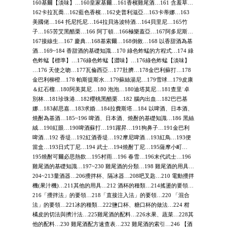
160基爾【淡味】…160皇家基爾…161香檳雞尾酒…161 含羞草…
162卡拉瓦喬…162藍色香檳…162史普利滋亞…163卡蒂娜…163
美國佬…164 托尼托尼…164拉貝洛波特酒…164貝里尼…165竹
子…165苦艾黑醋栗…166 阿丁頓…166極樂蓋亞…167阿多尼斯…
167接線生…167 慶典…168基索爾…168倒敘…168 以香甜酒為基
酒…169~184 香甜酒的基礎知識…170 綠色蚱蜢的方程式…174 綠
色蚱蜢【標準】…176綠色蚱蜢【澀味】…176綠色蚱蜢【淡味】
…176 天使之吻…177瓦倫西亞…177肚臍…178金巴利蘇打…178
金巴利柳橙…178 帕斯提斯水…179蘇絲湯尼…179雪球…179皮康
＆紅石榴…180阿美莫尼…180 泡泡…180迪塔莫尼…181查里˙卓
別林…181珍珠港…182櫻桃黑醋栗…182 腦內出血…182巴巴基
娜…183郝思嘉…183求婚…184拉費斯塔…184 以啤酒、日本酒、
燒酎為基酒…185~196 啤酒、日本酒、燒酎的基礎知識…186 黑絲
絨…190紅眼…190啤酒蘇打…191躍昇…191狗鼻子…191金巴利
啤酒…192 香堤…192紅酒香堤…192摩尼啤酒…193紅鳥…193便
當盒…193日式丁尼…194 武士…194燒酎丁尼…195薩摩小町…
195燒酎可爾必思熱飲…195村雨…196 春雪…196末代武士…196
雞尾酒的基礎知識…197~230 雞尾酒的分類…198 雞尾酒的用具…
204~213量酒器…206攪拌杯、隔冰器…208吧叉匙…210 電動攪拌
機(果汁機)…211其他的用具…212 酒杯的種類…214搖盪的要領…
216「攪拌法」的要領…218「直接注入法」的要領…220 「混合
法」的要領…221冰的種類…222鹽口杯、糖口杯的做法…224 柑
橘皮的切法與擠汁法…225雞尾酒的配料…226水果、蔬菜…228其
他的配料…230 雞尾酒配方速查表…232 雞尾酒的索引…246 【酒