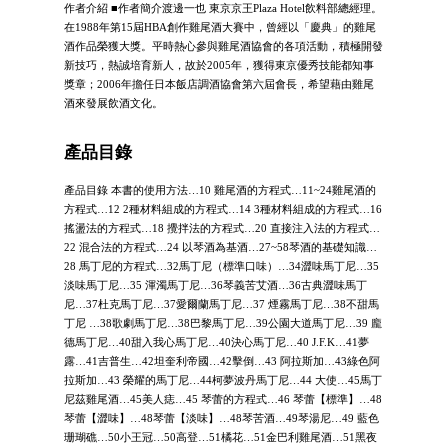
作者介紹 ■作者簡介渡邊一也 東京京王Plaza Hotel飲料部總經理。
在1988年第15屆HBA創作雞尾酒大賽中，曾經以「慶典」的雞尾
酒作品榮獲大獎。平時熱心參與雞尾酒協會的各項活動，積極開發
新技巧，熱誠培育新人，故於2005年，獲得東京優秀技能都知事
獎章；2006年擔任日本飯店調酒協會第六屆會長，希望藉由雞尾
酒來發展飲酒文化。
產品目錄
產品目錄 本書的使用方法…10 雞尾酒的方程式…11~24雞尾酒的
方程式…12 2種材料組成的方程式…14 3種材料組成的方程式…16
搖盪法的方程式…18 攪拌法的方程式…20 直接注入法的方程式…
22 混合法的方程式…24 以琴酒為基酒…27~58琴酒的基礎知識…
28 馬丁尼的方程式…32馬丁尼（標準口味）…34澀味馬丁尼…35
淡味馬丁尼…35 渾濁馬丁尼…36琴義苦艾酒…36古典澀味馬丁
尼…37杜克馬丁尼…37愛爾蘭馬丁尼…37 煙霧馬丁尼…38不甜馬
丁尼 …38歌劇馬丁尼…38巴黎馬丁尼…39公園大道馬丁尼…39 龐
德馬丁尼…40甜入我心馬丁尼…40決心馬丁尼…40 J.F.K…41夢
露…41吉普生…42坦奎利帝國…42擊倒…43 阿拉斯加…43綠色阿
拉斯加…43 榮耀的馬丁尼…44柯夢波丹馬丁尼…44 大使…45馬丁
尼茲雞尾酒…45美人痣…45 琴蕾的方程式…46 琴蕾【標準】…48
琴蕾【澀味】…48琴蕾【淡味】…48琴苦酒…49琴湯尼…49 藍色
珊瑚礁…50小王冠…50高登…51橘花…51金巴利雞尾酒…51黑夜