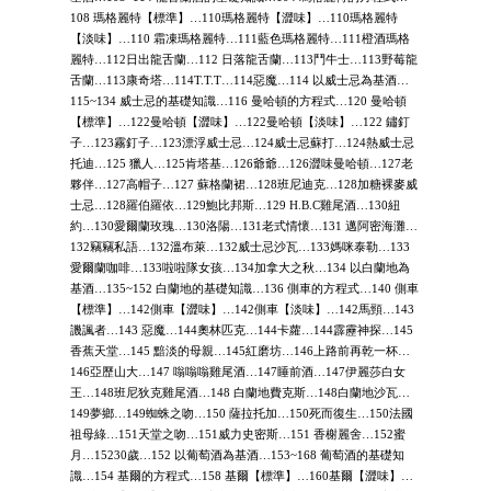
108 瑪格麗特【標準】…110瑪格麗特【澀味】…110瑪格麗特
【淡味】…110 霜凍瑪格麗特…111藍色瑪格麗特…111橙酒瑪格
麗特…112日出龍舌蘭…112 日落龍舌蘭…113鬥牛士…113野莓龍
舌蘭…113康奇塔…114T.T.T…114惡魔…114 以威士忌為基酒…
115~134 威士忌的基礎知識…116 曼哈頓的方程式…120 曼哈頓
【標準】…122曼哈頓【澀味】…122曼哈頓【淡味】…122 鏽釘
子…123霧釘子…123漂浮威士忌…124威士忌蘇打…124熱威士忌
托迪…125 獵人…125肯塔基…126爺爺…126澀味曼哈頓…127老
夥伴…127高帽子…127 蘇格蘭裙…128班尼迪克…128加糖裸麥威
士忌…128羅伯羅依…129鮑比邦斯…129 H.B.C雞尾酒…130紐
約…130愛爾蘭玫瑰…130洛陽…131老式情懷…131 邁阿密海灘…
132竊竊私語…132溫布萊…132威士忌沙瓦…133媽咪泰勒…133
愛爾蘭咖啡…133啦啦隊女孩…134加拿大之秋…134 以白蘭地為
基酒…135~152 白蘭地的基礎知識…136 側車的方程式…140 側車
【標準】…142側車【澀味】…142側車【淡味】…142馬頸…143
譏諷者…143 惡魔…144奧林匹克…144卡蘿…144霹靂神探…145
香蕉天堂…145 黯淡的母親…145紅磨坊…146上路前再乾一杯…
146亞歷山大…147 嗡嗡嗡雞尾酒…147睡前酒…147伊麗莎白女
王…148班尼狄克雞尾酒…148 白蘭地費克斯…148白蘭地沙瓦…
149夢鄉…149蜘蛛之吻…150 薩拉托加…150死而復生…150法國
祖母綠…151天堂之吻…151威力史密斯…151 香榭麗舍…152蜜
月…15230歲…152 以葡萄酒為基酒…153~168 葡萄酒的基礎知
識…154 基爾的方程式…158 基爾【標準】…160基爾【澀味】…