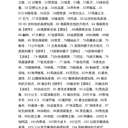
之吻…52 沙樂美…52營房謠…52地震…53霧…53藍月…53綠色惡
魔…54 亞歷山大之妹…54水晶露…54琴利奇…55琴戴茲…55
D.O.M雞尾酒…56莎莎…56開胃酒…56雪白佳人…57瑪麗公主…
57 石弓…57天堂樂園…58修道院…58托迪…58 以伏特加為基酒…
59~82 伏特加的基礎知識…60 俄羅斯吉他的方程式…64 俄羅斯吉
他【標準】…66俄羅斯吉他【澀味】…66俄羅斯吉他【淡味】…
66 鹹狗…67大榔頭…67血腥瑪莉…68血腥凱撒…68白蜘蛛…69綠
蜘蛛…69 黑色俄羅斯…69黑雲…70螺絲起子…70高爾基公園…70
教母…71公牛砲彈…71 古典英格蘭…71 莫斯科騾子的方程式…72
莫斯科騾子【標準】…74莫斯科騾子【澀味】…74莫斯科騾子
【淡味】…74 俄羅斯…75白色俄羅斯…75同志…76南方鞭炮…76
瑪麗蓮夢露…77藍色星期一…77 綠海…77銀色羽翼…78黃色伙
伴…78模糊神風…78神風…79雪鄉…79路跑者…80 帕納雪…80鹽
漬地…81海灣微風…81馬德拉斯…81芭芭拉…82午夜酒…82紫色
激情…82 以蘭姆酒為基酒…83~102 蘭姆酒的基礎知識…84 戴吉
利的方程式…88 戴吉利【標準】…90戴吉利【澀味】…90戴吉利
【淡味】…90自由古巴…91 傑克史東酷樂…91小惡魔…92黑色惡
魔…92小公主…92霜凍戴吉利…93 戴吉利花…93巴卡迪…94聖地
牙哥…94X.Y.Z…95後甲板…95邁阿密…95 農夫的雞尾酒…96哥
倫布…96最後一吻…96金髮美女…97埃及豔后…97 熱情美女…97
哈瓦納海灘…98加勒比…98真情羅曼史…98 黑色魔法…99黑色激
情…99幻想之舞…99布朗…100蜜蜂之吻…100 阿囉哈…100巴卡
地阿諾…101內華達…101阿卡波卡…102古巴…102 以龍舌蘭酒為
基酒…103~114 龍舌蘭酒的基礎知識…104 瑪格麗特的方程式…