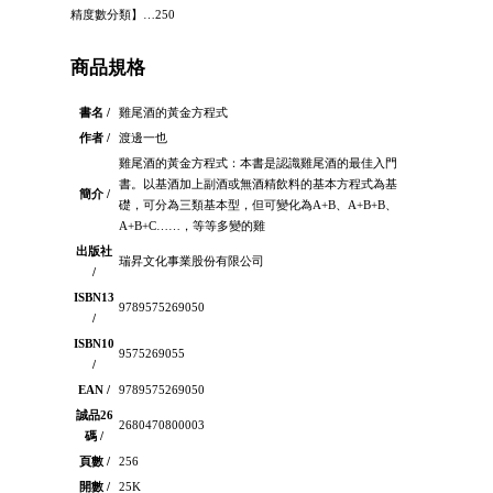
精度數分類】…250
商品規格
書名 /
雞尾酒的黃金方程式
作者 /
渡邊一也
雞尾酒的黃金方程式：本書是認識雞尾酒的最佳入門
書。以基酒加上副酒或無酒精飲料的基本方程式為基
簡介 /
礎，可分為三類基本型，但可變化為A+B、A+B+B、
A+B+C……，等等多變的雞
出版社
瑞昇文化事業股份有限公司
/
ISBN13
9789575269050
/
ISBN10
9575269055
/
EAN /
9789575269050
誠品26
2680470800003
碼 /
頁數 /
256
開數 /
25K