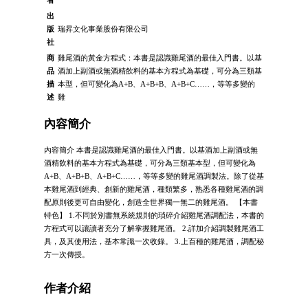
出
版
瑞昇文化事業股份有限公司
社
商
雞尾酒的黃金方程式：本書是認識雞尾酒的最佳入門書。以基
品
酒加上副酒或無酒精飲料的基本方程式為基礎，可分為三類基
描
本型，但可變化為A+B、A+B+B、A+B+C……，等等多變的
述
雞
內容簡介
內容簡介 本書是認識雞尾酒的最佳入門書。以基酒加上副酒或無
酒精飲料的基本方程式為基礎，可分為三類基本型，但可變化為
A+B、A+B+B、A+B+C……，等等多變的雞尾酒調製法。除了從基
本雞尾酒到經典、創新的雞尾酒，種類繁多，熟悉各種雞尾酒的調
配原則後更可自由變化，創造全世界獨一無二的雞尾酒。 【本書
特色】 1.不同於別書無系統規則的瑣碎介紹雞尾酒調配法，本書的
方程式可以讓讀者充分了解掌握雞尾酒。 2.詳加介紹調製雞尾酒工
具，及其使用法，基本常識一次收錄。 3.上百種的雞尾酒，調配秘
方一次傳授。
作者介紹