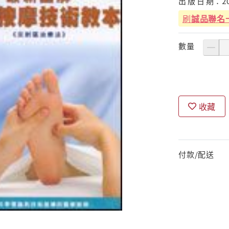
出
版
日
期：
2
刷
誠品聯名
數量
收藏
付款/配送