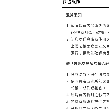
退貨說明
退貨須知：
依照消費者保護法的規
(不得有刮傷、破損、
請您以送貨廠商使用
上黏貼紙張或書寫文
退費；請您先確認商
依「通訊交易解除權合
易於腐敗、保存期限較
依消費者要求所為之客
報紙、期刊或雜誌。
經消費者拆封之影音
非以有形媒介提供之數
已拆封之個人衛生用品