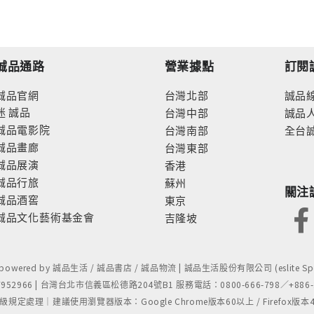
誠品通路
營業據點
訂閱
誠品官網
台灣北部
誠品
迷
誠品
台灣中部
誠品
誠品電影院
台灣南部
全台
誠品畫廊
台灣東部
誠品展演
香港
誠品行旅
蘇州
關注
誠品酒窖
東京
誠品文化藝術基金會
吉隆坡
- powered by 誠品生活 / 誠品書店 / 誠品物流 | 誠品生活股份有限公司 (eslite Spect
52966 | 台灣台北市信義區松德路204號B1 服務電話：0800-666-798／+886-2-
處理｜建議使用瀏覽器版本：Google Chrome版本60以上 / Firefox版本48以上