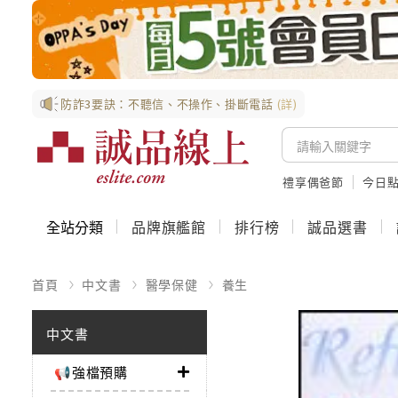
防詐3要訣：不聽信、不操作、掛斷電話
(詳)
禮享偶爸節
今日
全站分類
品牌旗艦館
排行榜
誠品選書
首頁
中文書
醫學保健
養生
中文書
📢強檔預購