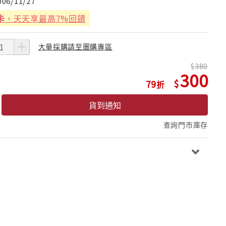
006/11/27
卡
，天天享最高7%回饋
大量採購請至團購專區
380
300
79
貨到通知
查詢門市庫存