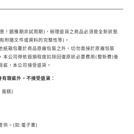
注意！猶豫期非試用期)，辦理退貨之商品必須是全新狀態
有附隨文件或資料的完整性等)。
他紙箱包覆於商品原廠包裝之外，切勿直接於原廠包裝
本公司得依毀損程度扣除回復原狀必要費用(整新費)後
瑕疵，本公司接受退貨。
身有瑕疵外，不接受退貨：
蛋糕)
供。(如:電子書)