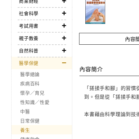
商業財經
社會科學
考試用書
親子教養
內容
自然科普
醫學保健
內容簡介
醫學總論
疾病百科
「搓揉手和腳」的習慣
懷孕／育兒
到。但是從「搓揉手和
性知識／性愛
中醫
本書藉由科學理論到技
日常保健
養生