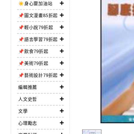
☀️身心靈加油站
📌圖文漫畫85折起
📌輕小說79折起
📌語言學習79折起
📌飲食79折起
📌美術79折起
📌藝術設計79折起
編輯推薦
人文史哲
文學
心理勵志