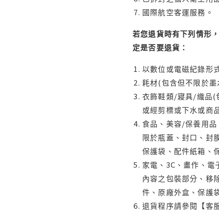
國際航空客運服務。
若您退貨時有下列情形，
定是否要退貨：
以數位或電磁紀錄形式
耗材(包含但不限於墨
衣飾鞋類/寢具/織品
或經剪標或下水或商
食品、美容/保養用
限於瓶蓋、封口、封膜
保護袋、配件紙箱、
家電、3C、畫作、
內容之包裝部分、移除
件、原廠外盒、保護
退貨程序請參閱【客