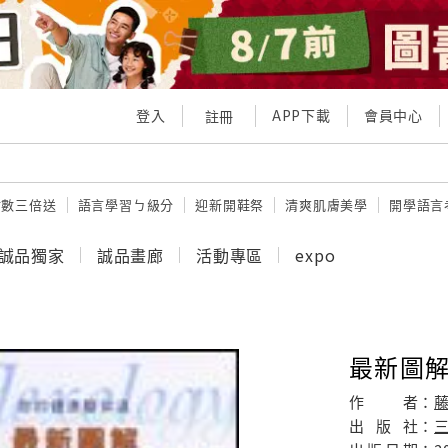
登入
APP下載
會員中心
註冊
點數三倍送
語言學習ㄅ級分
迎新開鞋祭
清爽肌膚美學
開學語言
誠品獨家
誠品畫廊
活動專區
expo
最新圖
作
者：
出
版
社：