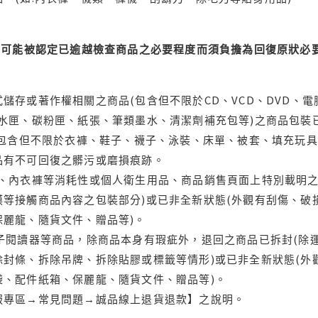
可能被認定已逾越檢查商品之必要程度而須負擔為回復原狀必要
儲存或著作權相關之商品(包含但不限於CD、VCD、DVD、電
水匣、碳粉匣、紙張、筆類墨水、清潔劑補充包等)之商品包裝已
(包含但不限於衣褲、鞋子、襪子、泳裝、床單、被套、填充玩具
品有不可回復之髒污或磨損痕跡。
品、內衣褲等消耗性或個人衛生用品、商品銷售頁面上特別載明之
等接觸商品內容之包裝部分)或已非全新狀態(外觀有刮傷、破
保麗龍、隨貨文件、贈品等)。
電子閱讀器等商品，除商品本身有瑕疵外，退回之商品已拆封(除
封條、拆除吊牌、拆除貼膠或標籤等情形)或已非全新狀態(外
袋、配件紙箱、保麗龍、隨貨文件、贈品等)。
服專區→常見問題→誠品線上退貨退款】之說明。