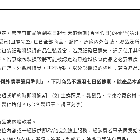
定，您享有商品貨到次日起七天猶豫期(含例假日)的權益(請
受潮)且需完整(包含全部商品、配件、原廠內外包裝、贈品及所
之包裝紙箱將退貨商品包裝妥當，若原紙箱已遺失，請另使用其
字。若原廠包裝損毀將可能被認定為已逾越檢查商品之必要程度，
品正確、外觀可接受，再行拆封，以免影響您的權利；若為產品
理例外情事適用準則」，下列商品不適用七日猶豫期，除產品本
短或解約時即將逾期。(如:生鮮蔬果、乳製品、冷凍冷藏食材、
製化給付。(如:客製印章、鋼筆刻字)
商品或電腦軟體。
位內容或一經提供即為完成之線上服務，經消費者事先同意始提
。(如:內衣褲、襪類、褲襪、刮鬍刀、除毛刀等貼身用品)