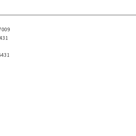
7009
431
6431