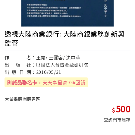
透視大陸商業銀行: 大陸商銀業務創新與
監管
作
者：
王聞/ 王儷容/ 沈中華
出
版
社：
財團法人台灣金融研訓院
出
版
日
期：
2016/05/31
刷
誠品聯名卡
，天天享最高7%回饋
大量採購團購專區
500
查詢門市庫存