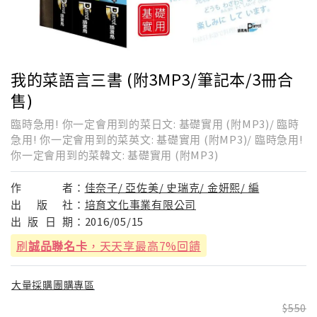
我的菜語言三書 (附3MP3/筆記本/3冊合
售)
臨時急用! 你一定會用到的菜日文: 基礎實用 (附MP3)/ 臨時
急用! 你一定會用到的菜英文: 基礎實用 (附MP3)/ 臨時急用!
你一定會用到的菜韓文: 基礎實用 (附MP3)
作
者：
佳奈子/ 亞佐美/ 史瑞克/ 金妍熙/ 編
出
版
社：
培育文化事業有限公司
出
版
日
期：
2016/05/15
刷
誠品聯名卡
，天天享最高7%回饋
大量採購團購專區
550