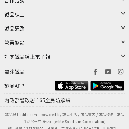
合作洽談
的修道。為了闡明大圓滿法的見、修、行，祖古貝瑪．
里沙仁波切從多位上師的生平中，找出和個人經驗相關
誠品線上
的插曲，並討論到在這個現代世界中我們所要面對的一
些實際課題。這本書進一步強調，日常生活中的不幸提
誠品通路
供了大圓滿法實修的基本素材，而最終引領我們成佛。
營業據點
訂閱誠品線上電子報
關注誠品
誠品APP
內政部警政署
165全民防騙網
誠品線上eslite.com - powered by 誠品生活 / 誠品書店 / 誠品物流 | 誠品
生活股份有限公司 (eslite Spectrum Corporation)
統一編號：27952966 | 台灣台北市信義區松德路204號B1 服務電話：