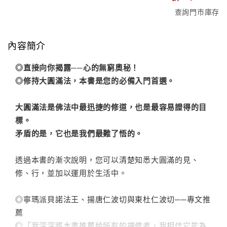
查詢門市庫存
內容簡介
◎直接向你揭露──心的無窮奧秘！
◎修持大圓滿法，本書是您的必備入門首選。
大圓滿法是佛法中最迅捷的修道，也是最容易證得的目
標。
矛盾的是，它也是我們最難了悟的。
透過本書的漸次說明，您可以清楚知悉大圓滿的見、
修、行，並加以運用於生活中。
◎寧瑪派貝諾法王、揚唐仁波切與東杜仁波切──專文推
薦
◎「我深深將本書推薦給所有的禪修者，我相信它能為