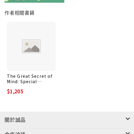
◎董瑟．聽列．諾布仁波切（宗薩欽哲仁波切父親）
作者相關書籍
專文引介作者祖古貝瑪˙里沙仁波切
大圓滿是藏傳佛教中最迅速成就的無上法門。
它甚深卻簡要，實修且能速證，是所有對佛法有興趣者
都應該認識的殊勝法教。
過去數百年來，透過修持大圓滿而即身成就者，時有所
聞，由此可知大圓滿之高瞻遠矚。
閱讀本書，您不只全盤認識大圓滿，同時由具格上師指
The Great Secret of
Mind: Special
引，如法精進修持，就有機會在此生得大圓滿成就。
Instructions on the
$1,205
Nonduality of
Dzogchen
本書完整詳述大圓滿的見、修、行、果，
特別是如何在生活中的行住坐臥間，以見地與禪修、合
一而修之精髓。
關於誠品
想要追求佛果和解脫輪迴的人，可以全然仰賴大圓滿法