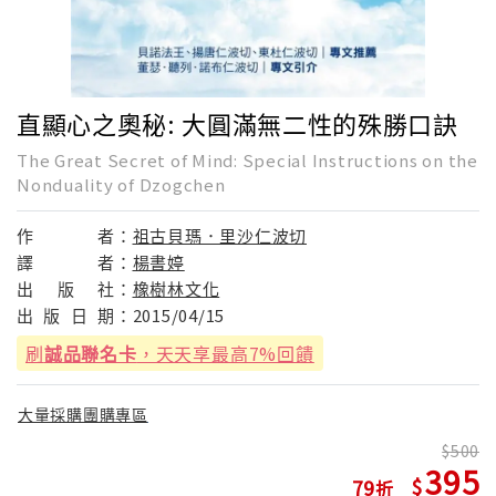
直顯心之奧秘: 大圓滿無二性的殊勝口訣
The Great Secret of Mind: Special Instructions on the
Nonduality of Dzogchen
作
者：
祖古貝瑪．里沙仁波切
譯
者：
楊書婷
出
版
社：
橡樹林文化
出
版
日
期：
2015/04/15
刷
誠品聯名卡
，天天享最高7%回饋
大量採購團購專區
500
395
79