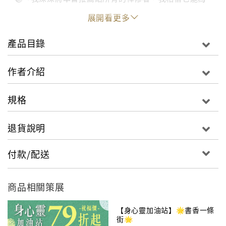
東、西方世界對大圓滿法有興趣的人們都帶來利益，因
展開看更多
此我敦促想要修持佛法的人，都能花點時間來閱讀。」
～多芒‧揚唐仁波切（Domang Yangtang Tulku）
產品目錄
◎「《直顯心之奧秘》一書，濃縮了佛陀教法的真義，
作者介紹
特別是寧瑪派教法的內涵……我很高興看到這個著作，
並向三寶和菩薩祈願，希望本書能利益對於佛法有意樂
規格
的學生們。」～貝諾法王（Paltul Penor Rinpoche）
退貨說明
◎「對於大乘佛法的整體根本法教，特別是有關大圓滿
法的部分，本書提供了至為清晰的闡述。心的神聖祕
付款/配送
密，我們所有人都視之為寶藏，任何想要學習此一內涵
的人，本書將讓人眼界大開、倍受啟發。」～祖古東杜
仁波切（Tulku Thondup Rinpoche）暢銷書《心靈神
商品相關策展
醫》（張老師文化）、《無盡的療癒》（心靈工坊）、
《藏密臨終寶典》（眾生文化出版）作者
【身心靈加油站】🌟️書香一條
街🌟️