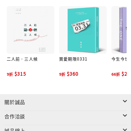
二人前．三人候
賞愛期限0331
今生今世 
$315
$360
$26
9折
9折
66折
關於誠品
合作洽談
誠品線上