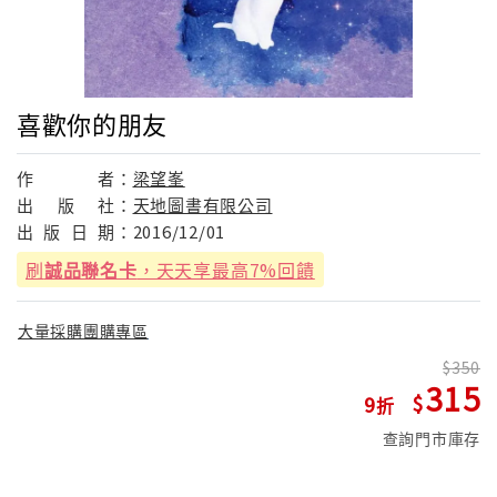
喜歡你的朋友
作
者：
梁望峯
出
版
社：
天地圖書有限公司
出
版
日
期：
2016/12/01
刷
誠品聯名卡
，天天享最高7%回饋
大量採購團購專區
350
315
9
查詢門市庫存