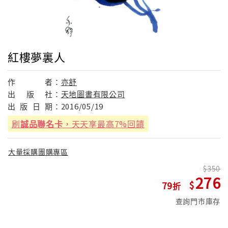
紅樓夢裏人
作
者：
亦舒
出
版
社：
天地圖書有限公司
出
版
日
期：
2016/05/19
刷
誠品聯名卡
，天天享最高7%回饋
大量採購團購專區
350
276
79
查詢門市庫存