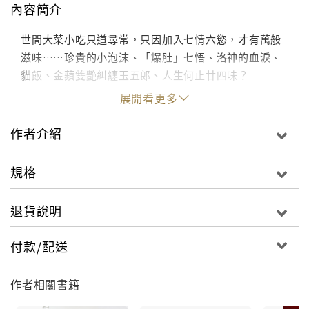
內容簡介
世間大菜小吃只道尋常，只因加入七情六慾，才有萬般
滋味……珍貴的小泡沫、「爆肚」七悟、洛神的血淚、
貓飯、金蘋雙艷糾纏玉五郎、人生何止廿四味？
展開看更多
作者介紹
規格
退貨說明
付款/配送
作者相關書籍