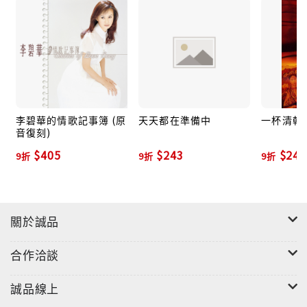
李碧華的情歌記事簿 (原
天天都在準備中
一杯清朝
音復刻)
$405
$243
$243
9折
9折
9折
關於誠品
合作洽談
誠品線上