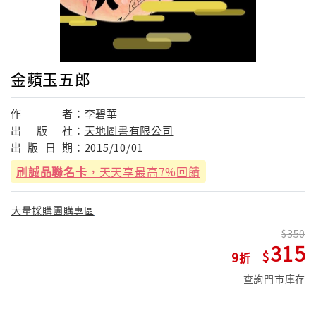
金蘋玉五郎
作
者：
李碧華
出
版
社：
天地圖書有限公司
出
版
日
期：
2015/10/01
刷
誠品聯名卡
，天天享最高7%回饋
大量採購團購專區
350
315
9
查詢門市庫存