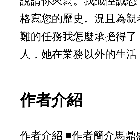
說請你來寫。我誠惶誠恐
格寫您的歷史。況且為親
難的任務我怎麼承擔得了
人，她在業務以外的生活
作者介紹
作者介紹 ■作者簡介馬