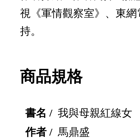
視《軍情觀察室》、東網
持。
商品規格
書名 /
我與母親紅線女
作者 /
馬鼎盛