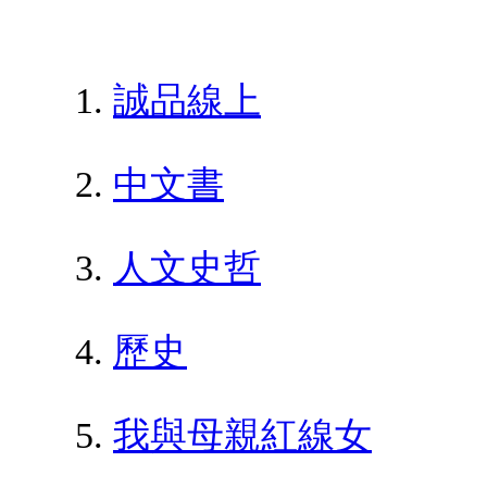
誠品線上
中文書
人文史哲
歷史
我與母親紅線女