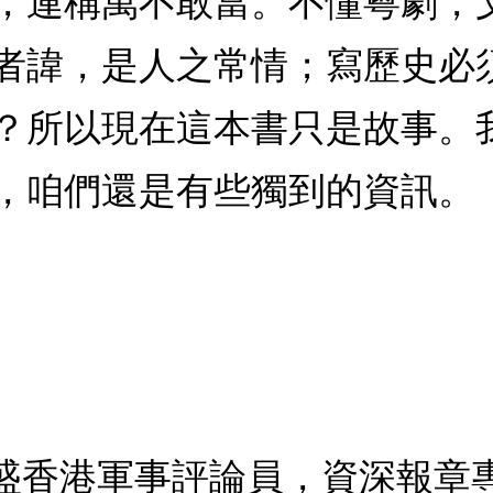
，連稱萬不敢當。不懂粵劇，
者諱，是人之常情；寫歷史必
？所以現在這本書只是故事。
，咱們還是有些獨到的資訊。
鼎盛香港軍事評論員，資深報章