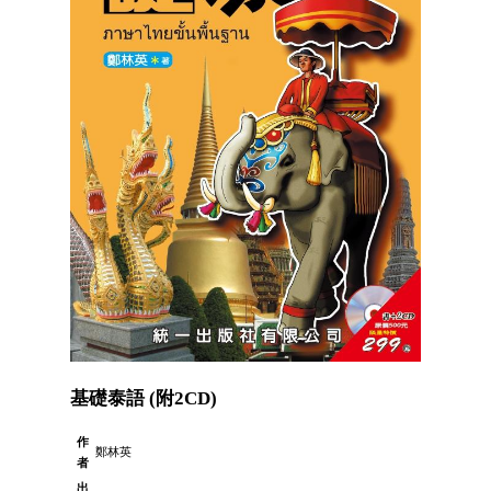
基礎泰語 (附2CD)
作
鄭林英
者
出