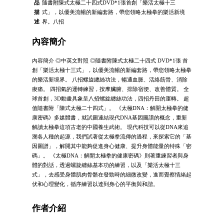
品
隨書附陳式太極二十四式DVD*1張首創「樂活太極十三
描
式」，以優美流暢的新編套路，帶您領略太極拳的樂活新境
述
界。八招
內容簡介
內容簡介 ◎中英文對照 ◎隨書附陳式太極二十四式 DVD*1張 首
創「樂活太極十三式」，以優美流暢的新編套路，帶您領略太極拳
的樂活新境界。 八招螺旋纏絲功法，暢通血脈、活絡筋骨、消除
痠痛。 四招氣的運轉練習，按摩臟腑、排除宿便、改善體質。 全
球首創，3D動畫具象呈八招螺旋纏絲功法，四招丹田的運轉。 超
值隨書附「陳式太極二十四式」。 《太極DNA：解開太極拳的健
康密碼》多媒體書，就試圖連結現代DNA基因圖譜的概念，重新
解讀太極拳這項古老的中國養生武術。 現代科技可以從DNA來追
溯各人種的起源，我們試著從太極拳流傳的過程，來探索它的「基
因圖譜」，解開其中能夠促進身心健康、提升身體能量的特殊「密
碼」。 《太極DNA：解開太極拳的健康密碼》則著重練習者與身
體的對話，透過螺旋纏絲基本功的練習，以及「樂活太極十三
式」，去感受身體肌肉骨骼在發勁時的細微改變，進而覺察情緒起
伏和心理變化，循序練習以達到身心的平衡與和諧。
作者介紹