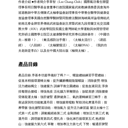
作者介紹 ■作者簡介李章智（Lee Chang-Chih）國際氣功養生聯盟
理事長明日醫學基金會董事行政院國家級武術教練僑務委員會海外
巡迴教師中華古傳陳式太極拳協會副理事長中華整合醫學與健康促
進協會理事美國自然醫學醫師暨同類療法醫師海峽兩岸論壇傳統武
術南北拳金牌世界傳統武術協會副主席暨武術九段荷蘭文化交流國
際大學（IOU）武術學院院長國立臺灣師範大學運動與休閒管理研
究所碩士國際學士院亞太健康醫學研究所專任講師著作：《中國功
夫—猴爺！》、《禽流感防治手冊》、《太極太流行》、《易筋
經》、《八段錦》、《太極樂慢活》、《太極DNA》、《我的功
夫老師是李白》以及在中國大陸出版《極簡太極》。
產品目錄
產品目錄 序基本功篇準備好了嗎？一、螺旋纏絲練習手臂纏絲：
促進末梢循環運轉太極：提升臟腑機能陰陽螺旋：消除疲勞 增強
活力纏絲獨立：強健腿力 訓練平衡立圓纏絲：促進血液回流 淨身
排毒開合腰檔：增強免疫 活化腦力單鞭開合：放鬆肩膀 消除腰痠
背痛龍運太極：強肝健腎 通脾健身二、氣的運轉練習三轉手：改
善泌尿與性功能氣運丹田：增強腸胃蠕動 幫助消化摩運丹田：按
摩帶脈 強化腰腎當頭砲：增強氣力 提升活力練習篇 樂活太極十三
式第一式 起勢：調氣暢經絡第二式 金剛搗碓：增加活力第三式 氣
運丹田：調理腸胃第四式 攬扎衣：強化淋巴循環第五式 抱虎歸
山：強健腿力第六式 單鞭：增加專注力第七式 下勢：暢通肝脾腎