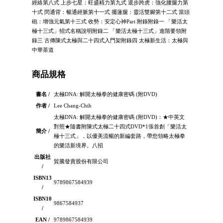
經絡第八式 上步七星：旺盛精力第九式 退步跨虎：強化腰腿力第
十式 閃通背：暢通經脈第十一式 擺蓮腿：靈活雙腳第十二式 當頭
砲：增強元氣第十三式 收勢：安定心神Part 附錄附錄一 「樂活太
極十三式」招式名稱說明附錄二 「樂活太極十三式」進階要領附
錄三 古傳陳式太極與二十四式入門架附錄四 太極新生活：太極與
中華茶道
商品規格
書名 /
太極DNA: 解開太極拳的健康密碼 (附DVD)
作者 /
Lee Chang-Chih
太極DNA: 解開太極拳的健康密碼 (附DVD)：★中英文
對照★隨書附陳式太極二十四式DVD*1張首創「樂活太
簡介 /
極十三式」，以優美流暢的新編套路，帶您領略太極拳
的樂活新境界。八招
出版社
貿騰發賣股份有限公司
/
ISBN13
9789867584939
/
ISBN10
9867584937
/
EAN /
9789867584939