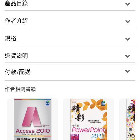
本書內容涵蓋行政管理、財務統計、商業簡報、企
產品目錄
劃報告、課堂教學、產品行銷等精采範例課程規
劃，即使是初學者也可以輕鬆掌握各種簡報處理與
作者介紹
效果製作技巧。
規格
課程內容特別針對
入門及進階讀者的學
PowerPoint
習安排，也非常適合簡報應用、教學指導等報告場
退貨說明
合學習應用。全書均採用實務應用範例進行演練，
付款/配送
為讀者詳細講述
的各種應用與操作技
PowerPoint
巧，希望透過本書的學習，讓您不只是熟悉軟體的
作者相關書籍
操作，還能快速將所學的知識輕鬆應用於實際工作
與生活之中。