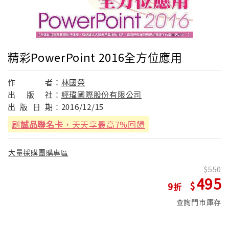
精彩PowerPoint 2016全方位應用
作
者：
林國榮
出
版
社：
經瑋國際股份有限公司
出
版
日
期：
2016/12/15
刷
誠品聯名卡
，天天享最高7%回饋
大量採購團購專區
550
495
9
查詢門市庫存