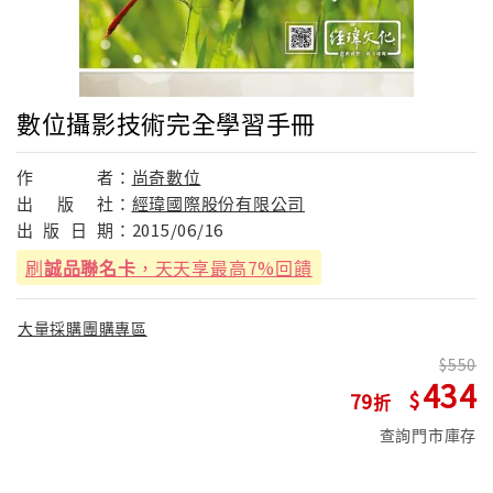
數位攝影技術完全學習手冊
作
者：
尚奇數位
出
版
社：
經瑋國際股份有限公司
出
版
日
期：
2015/06/16
刷
誠品聯名卡
，天天享最高7%回饋
大量採購團購專區
550
434
79
查詢門市庫存