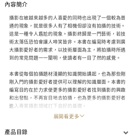
內容簡介
攝影在被越來越多的人喜愛的同時也出現了一個較為普
通的現象，就是很多人有了相機但卻沒有拍攝的技術。
這是一種令人尷尬的現象。攝影終歸是一門藝術，若技
術太落伍恐怕會讓人啼笑皆非。本書在編寫時考慮到廣
大攝影愛好者的需求，以技術層面為主，將拍攝時所遇
到的常見問題一一闡明，使讀者有一目了然的感覺。
本書從每個拍攝題材淺顯的知識開始講起，也為那些剛
剛入門的攝影愛好者提供可以理解的知識層面。本書的
編寫目的在於力求使更多的攝影愛好者找到攝影的興趣
和出發點，不再盲目地去拍攝，也為更多的攝影愛好者
進入專業攝影領域打下良好的基礎。
展開看更多
產品目錄