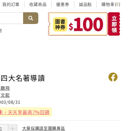
我的訂單
收藏商品
優惠券
誠品點
購物車(
)
0
起
典四大名著導讀
鄧鵬飛
崇文館
003/08/31
卡
，天天享最高7%回饋
大量採購請至團購專區