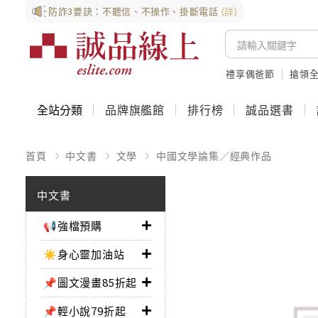
防詐3要訣：不聽信、不操作、掛斷電話
(詳)
禮享偶爸節
搶領全
全站分類
品牌旗艦館
排行榜
誠品選書
首頁
中文書
文學
中國文學論集／經典作品
中文書
📢強檔預購
☀️身心靈加油站
📌圖文漫畫85折起
📌輕小說79折起