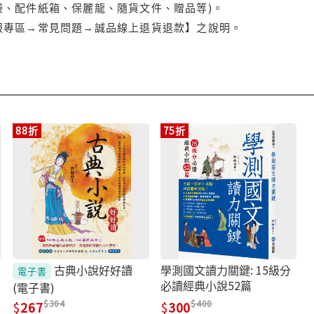
袋、配件紙箱、保麗龍、隨貨文件、贈品等)。
服專區→常見問題→誠品線上退貨退款】之說明。
88折
75折
古典小說好好讀
學測國文讀力關鍵: 15級分
電子書
必讀經典小說52篇
(電子書)
304
400
267
300