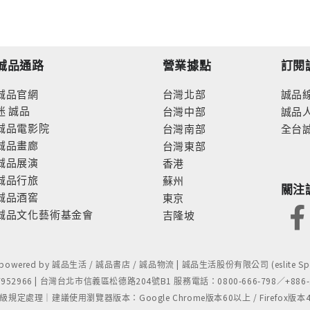
誠品通路
營業據點
訂閱
誠品官網
台灣北部
誠品
迷
誠品
台灣中部
誠品
誠品電影院
台灣南部
全台
誠品畫廊
台灣東部
誠品展演
香港
誠品行旅
蘇州
關注
誠品酒窖
東京
誠品文化藝術基金會
吉隆坡
- powered by 誠品生活 / 誠品書店 / 誠品物流 | 誠品生活股份有限公司 (eslite Spect
52966 | 台灣台北市信義區松德路204號B1 服務電話：0800-666-798／+886-2-
處理｜建議使用瀏覽器版本：Google Chrome版本60以上 / Firefox版本48以上