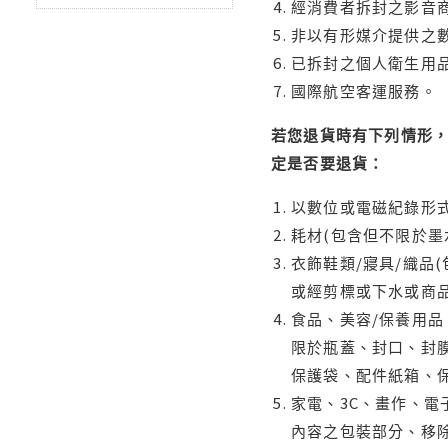
經消費者拆封之影音
非以有形媒介提供之數
已拆封之個人衛生用品
國際航空客運服務。
若您退貨時有下列情形，
定是否要退貨：
以數位或電磁紀錄形式
耗材(包含但不限於墨
衣飾鞋類/寢具/織品
或經剪標或下水或商
食品、美容/保養用
限於瓶蓋、封口、封膜
保護袋、配件紙箱、
家電、3C、畫作、
內容之包裝部分、移除