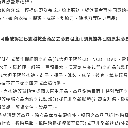
商品或電腦軟體。
位內容或一經提供即為完成之線上服務，經消費者事先同意始提
。(如:內衣褲、襪類、褲襪、刮鬍刀、除毛刀等貼身用品)
可能被認定已逾越檢查商品之必要程度而須負擔為回復原狀必要
儲存或著作權相關之商品(包含但不限於CD、VCD、DVD、電
水匣、碳粉匣、紙張、筆類墨水、清潔劑補充包等)之商品包裝已
(包含但不限於衣褲、鞋子、襪子、泳裝、床單、被套、填充玩具
品有不可回復之髒污或磨損痕跡。
品、內衣褲等消耗性或個人衛生用品、商品銷售頁面上特別載明之
等接觸商品內容之包裝部分)或已非全新狀態(外觀有刮傷、破
保麗龍、隨貨文件、贈品等)。
電子閱讀器等商品，除商品本身有瑕疵外，退回之商品已拆封(除
封條、拆除吊牌、拆除貼膠或標籤等情形)或已非全新狀態(外