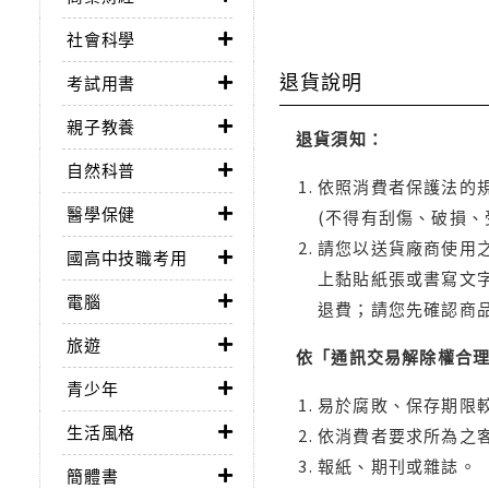
社會科學
退貨說明
考試用書
親子教養
退貨須知：
自然科普
依照消費者保護法的規
醫學保健
(不得有刮傷、破損、
請您以送貨廠商使用
國高中技職考用
上黏貼紙張或書寫文
電腦
退費；請您先確認商
旅遊
依「通訊交易解除權合
青少年
易於腐敗、保存期限較
生活風格
依消費者要求所為之客
報紙、期刊或雜誌。
簡體書