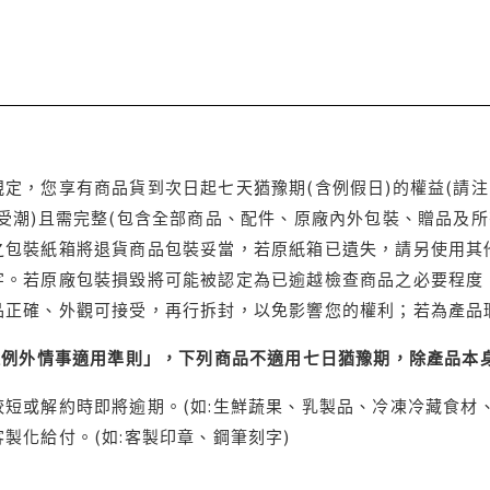
定，您享有商品貨到次日起七天猶豫期(含例假日)的權益(請
受潮)且需完整(包含全部商品、配件、原廠內外包裝、贈品及所
之包裝紙箱將退貨商品包裝妥當，若原紙箱已遺失，請另使用其
字。若原廠包裝損毀將可能被認定為已逾越檢查商品之必要程度，
品正確、外觀可接受，再行拆封，以免影響您的權利；若為產品
理例外情事適用準則」，下列商品不適用七日猶豫期，除產品本
短或解約時即將逾期。(如:生鮮蔬果、乳製品、冷凍冷藏食材、
製化給付。(如:客製印章、鋼筆刻字)