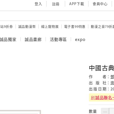
登入
APP下載
會員中心
註冊
站9折券
誠品動漫祭
線上寵物展
電子書99特惠
動漫之音79折
誠品獨家
誠品畫廊
活動專區
expo
中國古
作
者：
出
版
社：
出
版
日
期：
2
刷
誠品聯名
數量