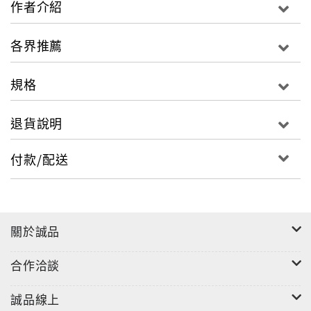
作者介紹
讀者可從作者的客觀分析及論述中了解到，「迫害法輪
各界推薦
功」並非只是一場針對法輪功團體成員的迫害，剝奪的
不只是上億法輪功學員的基本人權，這場 恐怖迫害的進
規格
行、持續及蔓延嚴重荼毒了人類的良知和善性，崩解了
人類道德的普世價值
退貨說明
。
在我們這個複雜的時代，「邪惡」這個詞已經變的有些
付款/配送
退流行了。由於它沒有給藉口、辯解或妥協留下任何空
間，因此不難理解這個字讓人們感到不自 在。然而，有
些暴行並無法用其他的方式來描述。中國共產黨對良心
犯實施非自願性的器官摘取實在是邪惡。現在是醫生、
關於誠品
政治領袖及人權活動家一起來揭露這個野 蠻罪行真相的
時候了。
合作洽談
誠品線上