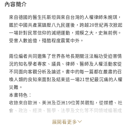
內容簡介
來自德國的醫生托斯坦與來自台灣的人權律師朱婉琪，
鑑於中國共產黨鎮壓八九民運後，跨越20世紀再次掀起
一場針對民眾信仰的滅絕運動，規模之大，史無前例。
受害人數逾億，殘酷程度震驚中外。
兩位編者共同邀集了世界各地長期關注法輪功受迫害情
況的知名學者專家、議員、律師、醫師及人權活動家從
不同面向客觀分析及論述。書中的每一篇都在嚴肅的召
喚人類的良知來面對及結束這一場21世紀最沉痛的人權
災難。
本書特色：
收錄來自歐洲、美洲及亞洲19位菁英觀點，從媒體、社
會、政治、經濟、醫學、法學及文化等不同領域編著成
的《前所未有的邪惡迫害》一書，探討 及分析中共前黨
展開看更多
魁江澤民發起鎮壓法輪功的世紀迫害，對人類各個層面
產生超乎想像的影響。