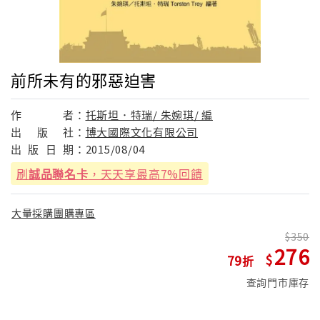
前所未有的邪惡迫害
作
者：
托斯坦．特瑞/ 朱婉琪/ 編
出
版
社：
博大國際文化有限公司
出
版
日
期：
2015/08/04
刷
誠品聯名卡
，天天享最高7%回饋
大量採購團購專區
350
276
79
查詢門市庫存