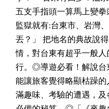
五支手指頭一算馬上變拳
監獄就有:台東市、岩灣
丟？」 把地名的典故說
情，對台東有超乎一般人
行。◎導遊必看！解說台
能讓旅客覺得略顯枯躁的
滿趣味、考驗的遭遇，及
必備的秘笈。◎「《來趣