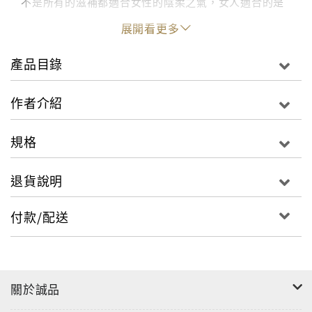
不是所有的滋補都適合女性的陰柔之氣，女人適合的是
血的滋養，大棗、龍眼肉、蓮子心是味道甘醇的食補佳
展開看更多
品，能調節心陰、心血與心火，而不會補過頭，反而適
得其反。
產品目錄
女中醫多年親證，四道最有效的美膚養血粥品：
作者介紹
第一款:芙容如面柳如眉─【補虛益肝粥】，滋補腎陰，
養血健髮。
規格
第二款:金水相生玉顏新─【養陰潤臟粥】，肺腎雙補，
改善失眠、掉髮。
退貨說明
第三款:人面桃花相映紅─【養血補津粥】，使皮膚白裡
透紅，補血養顏。
付款/配送
第四款:香遠益清運脾陰─【荷梗香藕粥】，健脾養陰 ，
適合夏天清熱利水。
◎適時養陰！一年四季、一天二十四小時，順時調養，
關於誠品
效果看得見
選用與四時變化的保養方式，如春天飲用烏梅綠茶，可