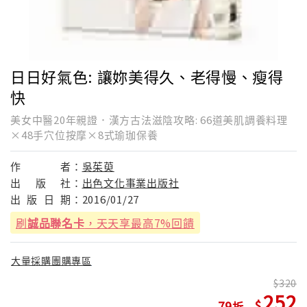
日日好氣色: 讓妳美得久、老得慢、瘦得
快
美女中醫20年親證．漢方古法滋陰攻略: 66道美肌調養料理
×48手穴位按摩×8式瑜珈保養
作
者：
吳茱萸
出
版
社：
出色文化事業出版社
出
版
日
期：
2016/01/27
刷
誠品聯名卡
，天天享最高7%回饋
大量採購團購專區
320
252
79