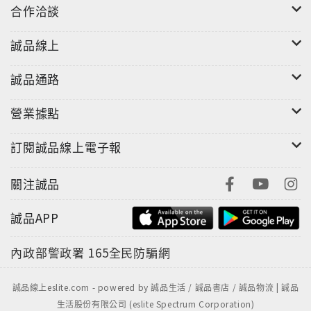
合作洽談
確保春陽初生之氣的減少；夏天則多吃枇杷，可養夏日
耗傷之陰；秋天用銀耳川貝燉雪梨來補肺；冬天則少不
誠品線上
了一碗當歸生薑羊肉湯來暖身，輕鬆讓女人從頭美到
腳！
誠品通路
營業據點
訂閱誠品線上電子報
關注誠品
誠品APP
內政部警政署
165全民防騙網
誠品線上eslite.com - powered by 誠品生活 / 誠品書店 / 誠品物流 | 誠品
生活股份有限公司 (eslite Spectrum Corporation)