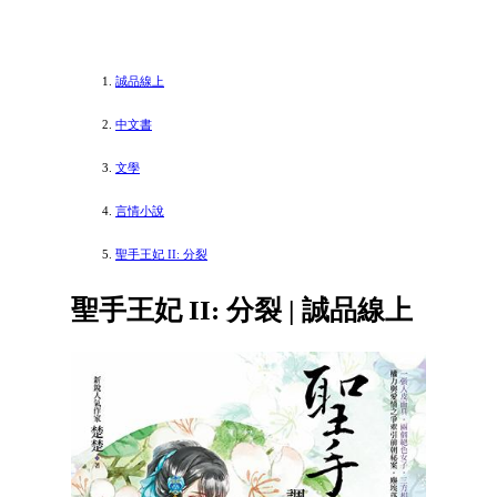
誠品線上
中文書
文學
言情小說
聖手王妃 II: 分裂
聖手王妃 II: 分裂 | 誠品線上