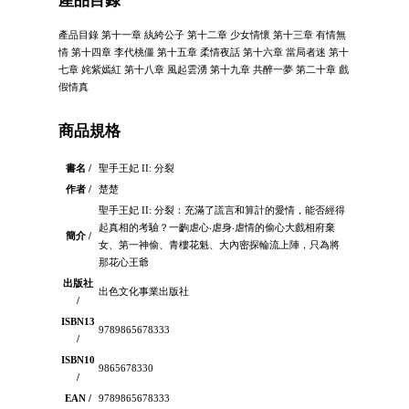
產品目錄
產品目錄 第十一章 紈絝公子 第十二章 少女情懷 第十三章 有情無
情 第十四章 李代桃僵 第十五章 柔情夜話 第十六章 當局者迷 第十
七章 姹紫嫣紅 第十八章 風起雲湧 第十九章 共醉一夢 第二十章 戲
假情真
商品規格
書名 /
聖手王妃 II: 分裂
作者 /
楚楚
聖手王妃 II: 分裂：充滿了謊言和算計的愛情，能否經得
起真相的考驗？一齣虐心‧虐身‧虐情的偷心大戲相府棄
簡介 /
女、第一神偷、青樓花魁、大內密探輪流上陣，只為將
那花心王爺
出版社
出色文化事業出版社
/
ISBN13
9789865678333
/
ISBN10
9865678330
/
EAN /
9789865678333