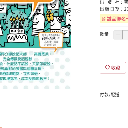
出
版
社：
出
版
日
期：
2
刷
誠品聯名
數量
收藏
付款/配送