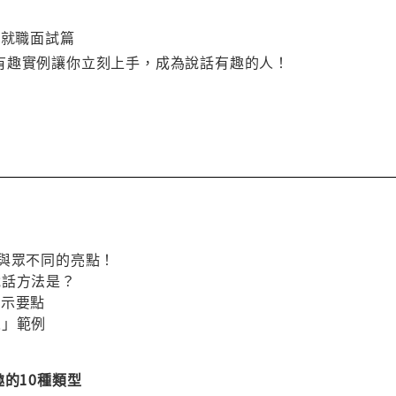
３就職面試篇
有趣實例讓你立刻上手，成為說話有趣的人！
」與眾不同的亮點！
說話方法是？
提示要點
人」範例
趣的10種類型