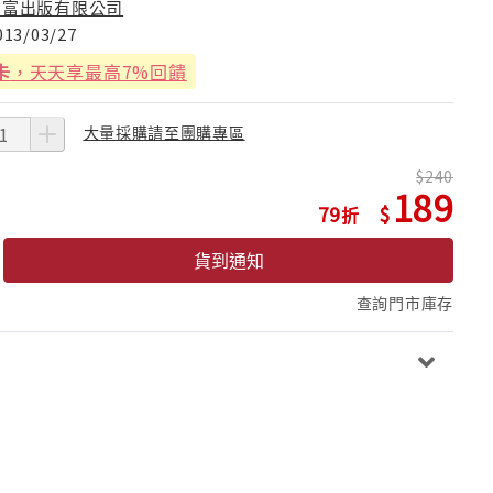
智富出版有限公司
013/03/27
卡
，天天享最高7%回饋
大量採購請至團購專區
240
189
79
貨到通知
查詢門市庫存