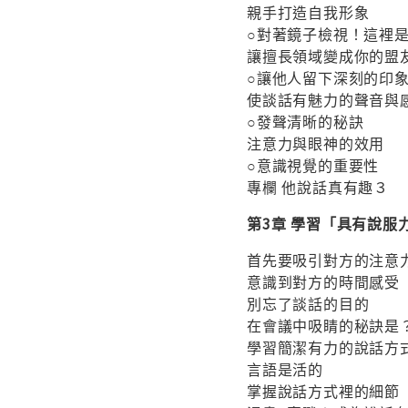
親手打造自我形象
○對著鏡子檢視！這裡
讓擅長領域變成你的盟
○讓他人留下深刻的印
使談話有魅力的聲音與
○發聲清晰的秘訣
注意力與眼神的效用
○意識視覺的重要性
專欄 他說話真有趣３
第3章 學習「具有說服
首先要吸引對方的注意
意識到對方的時間感受
別忘了談話的目的
在會議中吸睛的秘訣是
學習簡潔有力的說話方
言語是活的
掌握說話方式裡的細節