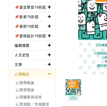
📌語言學習79折起
📌飲食79折起
📌美術79折起
📌藝術設計79折起
編輯推薦
人文史哲
文學
心理勵志
心理學概論
心理學理論
心理輔導與諮商
心理測驗／性格類型