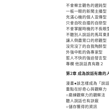
不會察言觀色的遲鈍型
一板一眼的新聞主播型
充滿心機的個人宣傳型
只會自吹自擂的自戀型
不會掌握時機的不長眼
不聽別人說話的馬耳東
讓人倒盡胃口的悲觀型
沒完沒了的自我陶醉型
外強中乾的偽專家型
惹人不快的強迫發言型
專欄 他說話真有趣２
第2章 成為說話有趣的
漫畫●該怎樣成為「說
重點在好奇心與觀察力
○磨練觀察力的觀察法
聽人說話也有訣竅
○儲存獲得的資訊