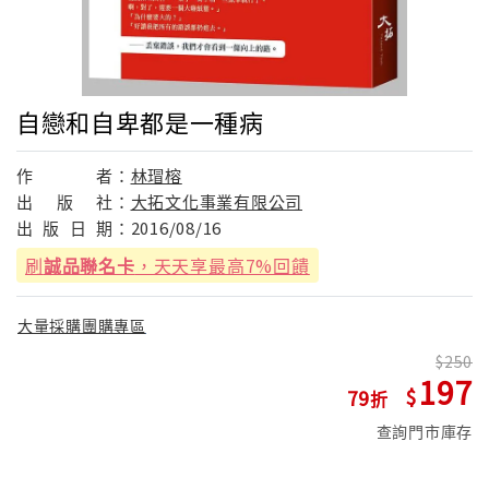
自戀和自卑都是一種病
作
者：
林瑁榕
出
版
社：
大拓文化事業有限公司
出
版
日
期：
2016/08/16
刷
誠品聯名卡
，天天享最高7%回饋
大量採購團購專區
250
197
79
查詢門市庫存