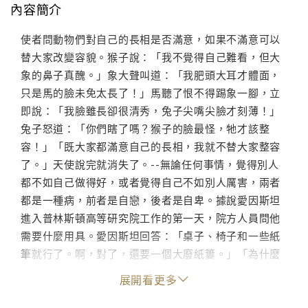
內容簡介
使者問動物們對自己的長相是否滿意，如果不滿意可以
替大家改變容貌。猴子說：「我不覺得自己難看，但大
象的鼻子真醜。」象大聲叫道：「我肥頭大耳才體面，
只是馬的臉未免太長了！」馬聽了恨不得踢象一腳，立
即說：「我臉雖長卻很清秀，兔子尖嘴尖臉才刻薄！」
兔子怒道：「你們瞎了嗎？猴子的臉最怪，牠才該整
容！」「既大家都滿意自己的長相，我就不替大家整容
了。」天使說完就消失了。--無論任何事情，覺得別人
都不如自己做得好，或者覺得自己不如別人厲害，兩者
都是一種病，前者是自戀，後者是自卑。據說愛因斯坦
進入普林斯頓高等研究院工作的第一天，院方人員問他
需要什麼用具。愛因斯坦回答：「桌子、椅子和一些紙
筆就行了。啊，對了，還要一個大廢紙簍。」「為什麼
要大的？」「好讓我把所有的錯誤都扔進去。」
展開看更多