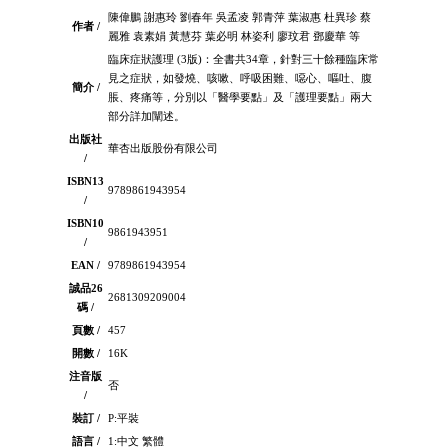
陳偉鵬 謝惠玲 劉春年 吳孟凌 郭青萍 葉淑惠 杜異珍 蔡
作者 /
麗雅 袁素娟 黃慧芬 葉必明 林姿利 廖玟君 鄧慶華 等
臨床症狀護理 (3版)：全書共34章，針對三十餘種臨床常
見之症狀，如發燒、咳嗽、呼吸困難、噁心、嘔吐、腹
簡介 /
脹、疼痛等，分別以「醫學要點」及「護理要點」兩大
部分詳加闡述。
出版社
華杏出版股份有限公司
/
ISBN13
9789861943954
/
ISBN10
9861943951
/
EAN /
9789861943954
誠品26
2681309209004
碼 /
頁數 /
457
開數 /
16K
注音版
否
/
裝訂 /
P:平裝
語言 /
1:中文 繁體