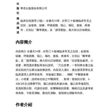
出
版
華杏出版股份有限公司
社
商
臨床症狀護理 (3版)：全書共34章，針對三十餘種臨床常見之
品
症狀，如發燒、咳嗽、呼吸困難、噁心、嘔吐、腹脹、疼痛
描
等，分別以「醫學要點」及「護理要點」兩大部分詳加闡述。
述
內容簡介
內容簡介 全書共34章，針對三十餘種臨床常見之症狀，如發燒、
咳嗽、呼吸困難、噁心、嘔吐、腹脹、疼痛等，分別以「醫學要
點」及「護理要點」兩大部分詳加闡述。闢有「症狀緊急處理」小
視窗，將照護的重點再加以說明。「穴位按摩」一章則將全書之臨
床症狀的穴位療法做統整說明。內容深入淺出，適合護理系學生及
臨床護理人員學習使用。 本版修訂重點：．增闢「中醫膳食療
法」小視窗，說明各症狀之中醫調理。．新增：發燒的分類、S-
ABCDE生活降壓守則、傷口的顏色和滲出物、傷口床準備原則、
意識狀態分類、代謝症候群、影響睡眠的因素、睡眠日誌及參考範
例表格、卡路里測驗、隆伯氏測驗、過指移位測驗等內容。
作者介紹