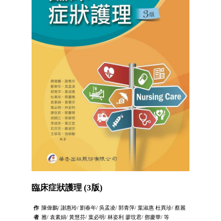
臨床症狀護理 (3版)
作
陳偉鵬/ 謝惠玲/ 劉春年/ 吳孟凌/ 郭青萍/ 葉淑惠 杜異珍/ 蔡麗
者
雅/ 袁素娟/ 黃慧芬/ 葉必明/ 林姿利 廖玟君/ 鄧慶華/ 等