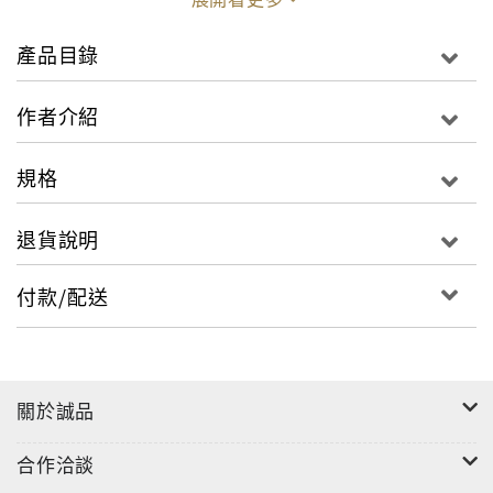
讀者可將所學靈活應用於疾病的預防、治療及健康促進
上。為將來學習其他醫護、營養、生技相關課程奠定良
產品目錄
好基礎，全書條理分明、清晰易懂，最適合營養相關科
系使用。
作者介紹
規格
退貨說明
付款/配送
關於誠品
合作洽談