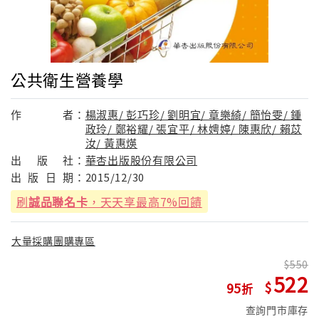
公共衛生營養學
作
者：
楊淑惠/ 彭巧珍/ 劉明宜/ 章樂綺/ 簡怡雯/ 鍾
政玲/ 鄭裕耀/ 張宜平/ 林娉婷/ 陳惠欣/ 賴苡
汝/ 黃惠煐
出
版
社：
華杏出版股份有限公司
出
版
日
期：
2015/12/30
刷
誠品聯名卡
，天天享最高7%回饋
大量採購團購專區
550
522
95
查詢門市庫存