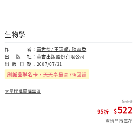
生物學
作
者：
黃世傑/ 王瑋龍/ 陳森香
出
版
社：
華杏出版股份有限公司
出
版
日
期：
2007/07/31
刷
誠品聯名卡
，天天享最高7%回饋
大量採購團購專區
550
522
95
查詢門市庫存