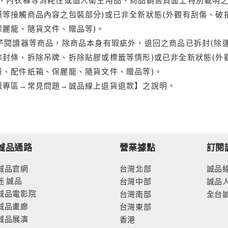
等接觸商品內容之包裝部分)或已非全新狀態(外觀有刮傷、破
保麗龍、隨貨文件、贈品等)。
電子閱讀器等商品，除商品本身有瑕疵外，退回之商品已拆封(除
封條、拆除吊牌、拆除貼膠或標籤等情形)或已非全新狀態(外
袋、配件紙箱、保麗龍、隨貨文件、贈品等)。
服專區→常見問題→誠品線上退貨退款】之說明。
誠品通路
營業據點
訂閱
誠品官網
台灣北部
誠品
迷
誠品
台灣中部
誠品
誠品電影院
台灣南部
全台
誠品畫廊
台灣東部
誠品展演
香港