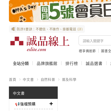
防詐3要訣：不聽信、不操作、掛斷電話
(詳)
禮享偶爸節
圖書全
全站分類
品牌旗艦館
排行榜
誠品選書
首頁
中文書
自然科普
普及科學
中文書
📢強檔預購