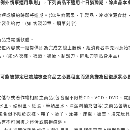
理例外情事適用準則」，下列商品不適用七日猶豫期，除產品本
短或解約時即將逾期。(如:生鮮蔬果、乳製品、冷凍冷藏食材、
製化給付。(如:客製印章、鋼筆刻字)
商品或電腦軟體。
位內容或一經提供即為完成之線上服務，經消費者事先同意始提
。(如:內衣褲、襪類、褲襪、刮鬍刀、除毛刀等貼身用品)
可能被認定已逾越檢查商品之必要程度而須負擔為回復原狀必要
儲存或著作權相關之商品(包含但不限於CD、VCD、DVD、電
水匣、碳粉匣、紙張、筆類墨水、清潔劑補充包等)之商品包裝已
(包含但不限於衣褲、鞋子、襪子、泳裝、床單、被套、填充玩具
品有不可回復之髒污或磨損痕跡。
品、內衣褲等消耗性或個人衛生用品、商品銷售頁面上特別載明之