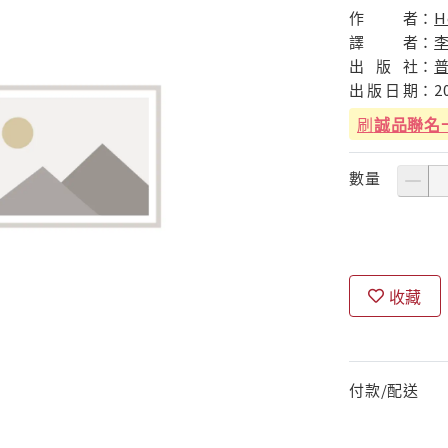
作
者：
H
譯
者：
李
出
版
社：
出
版
日
期：
2
刷
誠品聯名
數量
收藏
付款/配送