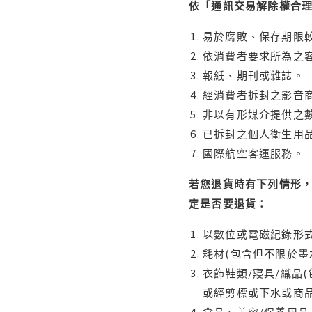
依「通訊交易解除權合
易於腐敗、保存期限較
依消費者要求所為之客
報紙、期刊或雜誌。
經消費者拆封之影音
非以有形媒介提供之數
已拆封之個人衛生用品
國際航空客運服務。
若您退貨時有下列情形，
定是否要退貨：
以數位或電磁紀錄形式
耗材(包含但不限於墨
衣飾鞋類/寢具/織品
或經剪標或下水或商
食品、美容/保養用