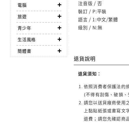
注音版 / 否
電腦
裝訂 / P:平裝
旅遊
語言 / 1:中文/繁體
級別 / N:無
青少年
生活風格
簡體書
退貨說明
退貨須知：
依照消費者保護法的規
(不得有刮傷、破損、
請您以送貨廠商使用
上黏貼紙張或書寫文
退費；請您先確認商