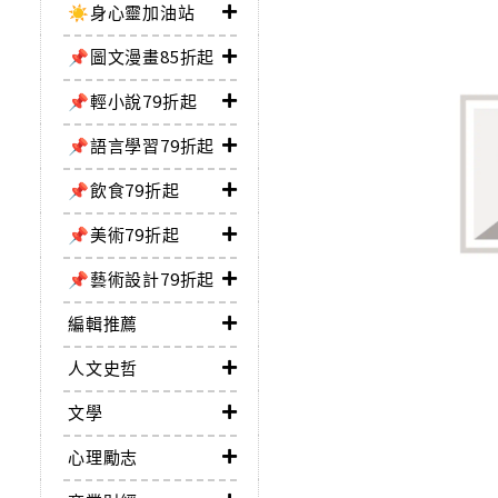
☀️身心靈加油站
📌圖文漫畫85折起
📌輕小說79折起
📌語言學習79折起
📌飲食79折起
📌美術79折起
📌藝術設計79折起
編輯推薦
人文史哲
文學
心理勵志