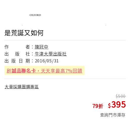
是荒誕又如何
作
者：
陳冠中
出
版
社：
牛津大學出版社
出
版
日
期：
2016/05/31
刷
誠品聯名卡
，天天享最高7%回饋
大量採購團購專區
500
395
79
查詢門市庫存