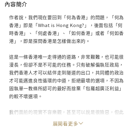
內容簡介
作者說，我們現在要回到「何為香港」的問題，「何為
香港」即是「What is Hong Kong?」，後面包括「何
時香港」、「何處香港」、「如何香港」或者「何如香
港」，即是探問香港是怎樣做出來的。
這是一條香港唯一走得通的道路，非常艱難，也可能很
漫長，但卻不是不可能的任務。只有破解偏執狂政局，
我們香港人才可以結伴走到隧道的出口，共同體的政治
才可能邁進良性循環的中道，拒絕最壞的選項，不因為
固執單一教條所認可的最好而捨棄「包羅超廣泛利益」
的較不壞選項。
我們面前的現實不容樂觀，甚至可以說是很險惡，但此
刻我們仍要抱有希望。抱有希望，我們才會願意風雨同
展開看更多
路，不離不棄，堅毅忍耐，專注於細緻而不粗暴的據理
力爭。