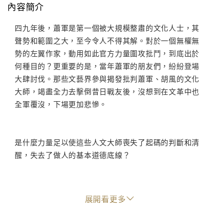
內容簡介
四九年後，蕭軍是第一個被大規模整肅的文化人士，其
聲勢和範圍之大，至今令人不得其解。對於一個無權無
勢的左翼作家，動用如此官方力量圍攻批鬥，到底出於
何種目的？更重要的是，當年蕭軍的朋友們，紛紛登場
大肆討伐。那些文藝界參與揭發批判蕭軍、胡風的文化
大師，竭盡全力去擊倒昔日戰友後，沒想到在文革中也
全軍覆沒，下場更加悲慘。
是什麼力量足以使這些人文大師喪失了起碼的判斷和清
醒，失去了做人的基本道德底線？
文革開始後，蕭軍被毒打關押，持續寫了幾十年的日記
展開看更多
也被迫終止。取而代之的是一篇又一篇的「檢查」、
「交待」，再就是偷偷寫下的這些詩詞，記錄下自己這