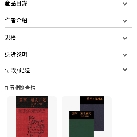
產品目錄
期間「血」與「火」噩夢般的經歷與感悟。這本書是蕭
軍文革前後所寫的「檢查」。寫「檢查」，對於四九年
作者介紹
後中國幾代人來講一點都不陌生，儘管絕大部分的「檢
查」都充滿了無奈和虛假。讀蕭軍這三十萬字的「檢
規格
查」，我們還是充滿了悲傷和憤懣。自從一九四八一直
到八○年被所謂的平反，三十餘年間，他用了多少筆墨，
退貨說明
一而再，再而三，一次又一次以「檢查」來申訴來證明
自己。證明自己不反黨，證明自己不反毛，先是自我辯
付款/配送
護，最後被迫低頭認罪成不恥於人類的狗屎堆，斯文喪
地，毁滅自己。
作者相關書籍