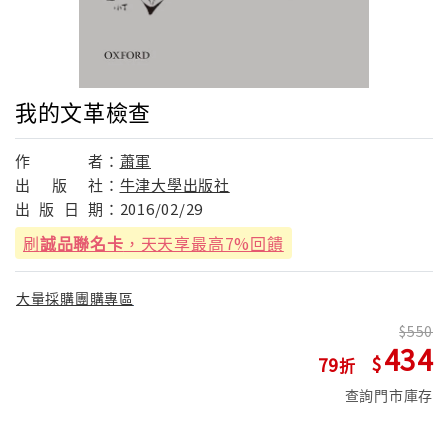
我的文革檢查
作
者：
蕭軍
出
版
社：
牛津大學出版社
出
版
日
期：
2016/02/29
刷
誠品聯名卡
，天天享最高7%回饋
大量採購團購專區
550
434
79
查詢門市庫存