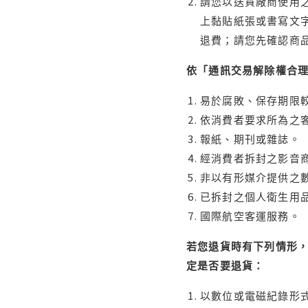
請您以送貨廠商使用
上黏貼紙張或書寫文
退費；請您先確認商
依「通訊交易解除權合
易於腐敗、保存期限較
依消費者要求所為之客
報紙、期刊或雜誌。
經消費者拆封之影音
非以有形媒介提供之數
已拆封之個人衛生用品
國際航空客運服務。
若您退貨時有下列情形，
定是否要退貨：
以數位或電磁紀錄形式