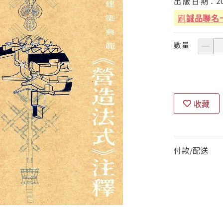
出
版
日
期：
2
刷
誠品聯名
數量
收藏
付款/配送