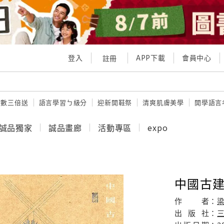
登入
APP下載
會員中心
註冊
點數三倍送
語言學習ㄅ級分
迎新開鞋祭
清爽肌膚美學
開學語言
誠品獨家
誠品畫廊
活動專區
expo
中國古建
作
者：
出
版
社：