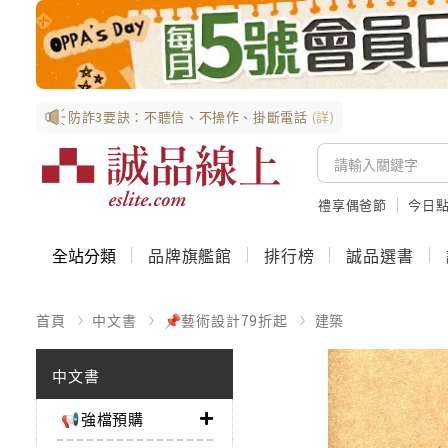
防詐3要訣：不聽信、不操作、掛斷電話
(詳)
禮享偶爸節
今日
全站分類
品牌旗艦館
排行榜
誠品選書
首頁
中文書
📌藝術設計79折起
建築
中文書
📢強檔預購