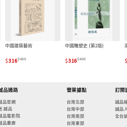
中國建築藝術
中國雕塑史 (第2版)
400
400
316
316
誠品通路
營業據點
訂閱
誠品官網
台灣北部
誠品
迷
誠品
台灣中部
誠品
誠品電影院
台灣南部
全台
誠品畫廊
台灣東部