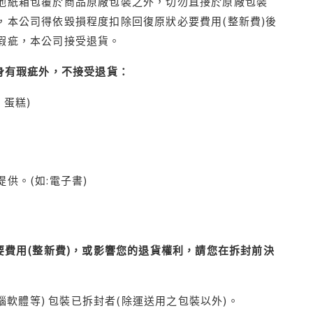
他紙箱包覆於商品原廠包裝之外，切勿直接於原廠包裝
本公司得依毀損程度扣除回復原狀必要費用(整新費)後
瑕疵，本公司接受退貨。
身有瑕疵外，不接受退貨：
蛋糕)
供。(如:電子書)
費用(整新費)，或影響您的退貨權利，請您在拆封前決
腦軟體等) 包裝已拆封者(除運送用之包裝以外)。