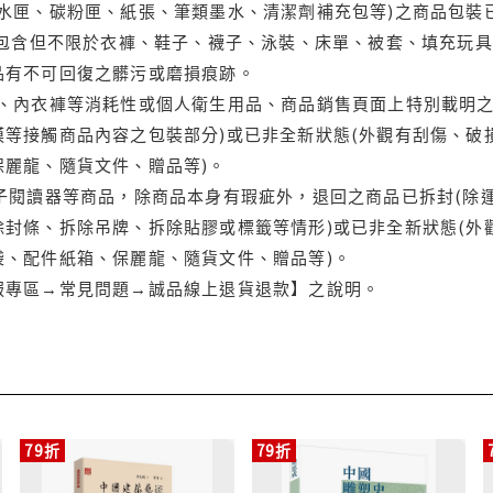
水匣、碳粉匣、紙張、筆類墨水、清潔劑補充包等)之商品包裝已
(包含但不限於衣褲、鞋子、襪子、泳裝、床單、被套、填充玩具
品有不可回復之髒污或磨損痕跡。
品、內衣褲等消耗性或個人衛生用品、商品銷售頁面上特別載明之
等接觸商品內容之包裝部分)或已非全新狀態(外觀有刮傷、破
保麗龍、隨貨文件、贈品等)。
電子閱讀器等商品，除商品本身有瑕疵外，退回之商品已拆封(除
封條、拆除吊牌、拆除貼膠或標籤等情形)或已非全新狀態(外
袋、配件紙箱、保麗龍、隨貨文件、贈品等)。
服專區→常見問題→誠品線上退貨退款】之說明。
79折
79折