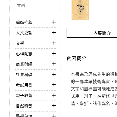
音樂
編輯推薦
內容簡介
人文史哲
文學
心理勵志
內容簡介
商業財經
本書為梁思成先生的遺
社會科學
的一部建築技術專書，
考試用書
文字和圖樣盡可能地成
親子教養
式序、割子、進新修《
牆、舉折、諸作異名、
自然科普
醫學保健