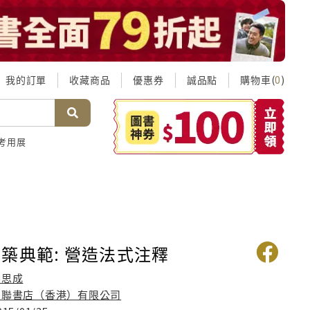
我的訂單
收藏商品
優惠券
誠品點
購物車(
)
0
考用展
築典範: 營造法式注釋
梁思成
三聯書店（香港）有限公司