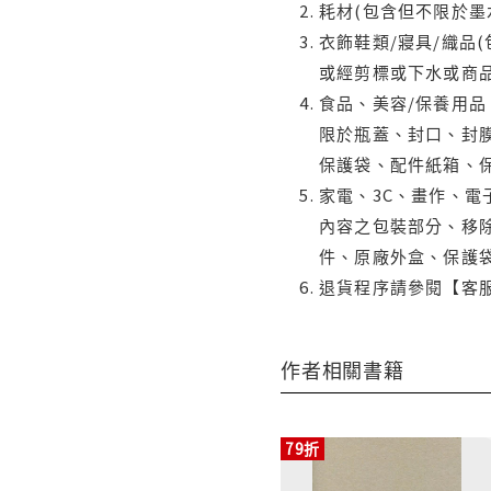
耗材(包含但不限於墨
衣飾鞋類/寢具/織品
或經剪標或下水或商
食品、美容/保養用
限於瓶蓋、封口、封膜
保護袋、配件紙箱、
家電、3C、畫作、
內容之包裝部分、移除
件、原廠外盒、保護
退貨程序請參閱【客
作者相關書籍
79折