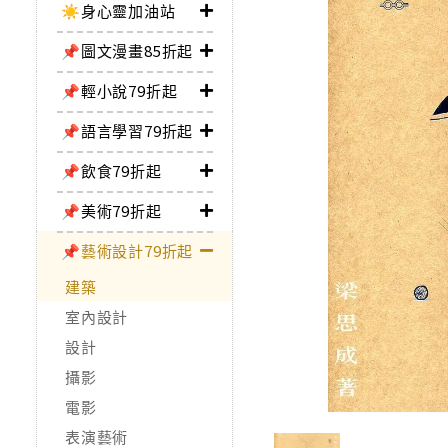
☀️身心靈加油站
📌圖文漫畫85折起
📌輕小說79折起
📌語言學習79折起
📌飲食79折起
📌美術79折起
📌藝術設計79折起
建築
室內設計
設計
攝影
電影
表演藝術