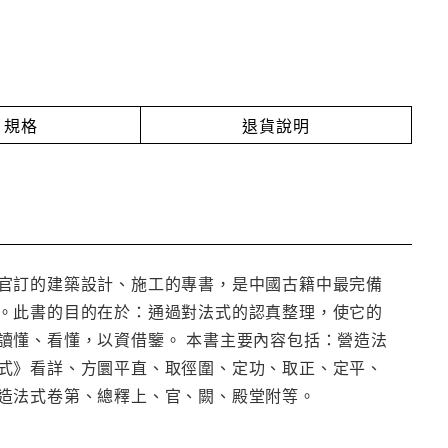
規格
退貨說明
官訂的建築設計、施工的專書，是中國古籍中最完備
。此書的目的在於：通過對法式的認真整理，使它的
讀懂、看懂，以資借鑒。 本書主要內容包括：營造法
式》看詳、方圜平直、取徑圍、定功、取正、定平、
造法式卷第、總釋上、官、闕、殿堂附等。