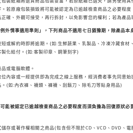
之包裝紙箱將退貨商品包裝妥當，若原紙箱已遺失，請另使用其
字。若原廠包裝損毀將可能被認定為已逾越檢查商品之必要程度，
品正確、外觀可接受，再行拆封，以免影響您的權利；若為產品
理例外情事適用準則」，下列商品不適用七日猶豫期，除產品本
短或解約時即將逾期。(如:生鮮蔬果、乳製品、冷凍冷藏食材、
製化給付。(如:客製印章、鋼筆刻字)
商品或電腦軟體。
位內容或一經提供即為完成之線上服務，經消費者事先同意始提
。(如:內衣褲、襪類、褲襪、刮鬍刀、除毛刀等貼身用品)
可能被認定已逾越檢查商品之必要程度而須負擔為回復原狀必要
儲存或著作權相關之商品(包含但不限於CD、VCD、DVD、電