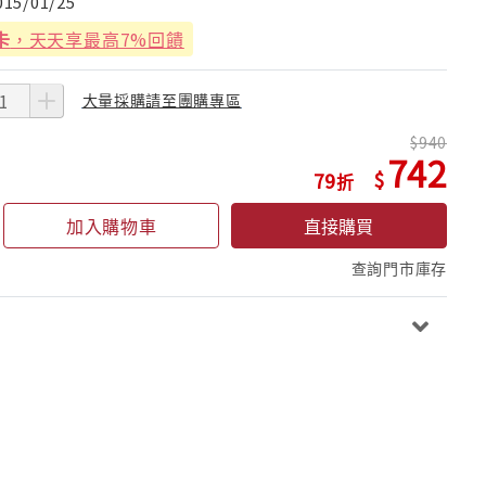
015/01/25
卡
，天天享最高7%回饋
大量採購請至團購專區
940
742
79
加入購物車
直接購買
查詢門市庫存