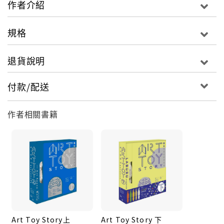
作者介紹
之下，這種紙膠帶在日本備受追捧，其推廣宣傳手法值
得借鑒。mt紙膠帶現時成為「手作」「雜貨」中的重要
規格
一員，用以手作材料外，更被廣泛應用於家居美化，甚
至連位於日本倉敷生產mt紙膠帶的工廠也成為了手作人
退貨說明
的熱門參觀景點。除了單色及簡單的圖案膠紙外，工廠
也與日本及北歐的設計師合作，這些合作案由於合約關
付款/配送
係，全都成為了限定商品，賣完便停止製作，成為絕
版，因為也成為不少膠紙迷的收藏目標。香港年輕設計
作者相關書籍
師推廣平台PMQ元創方在聖誕期間捨棄傳統佈置，引入
mt紙膠帶與香港設計師的Crossover創作，一同以紙膠
帶裝扮PMQ。此書內容包括mt紙膠帶的起源、設計及
推廣過程，收錄mt紙膠帶亞洲地區推手王連富先生的專
訪；PMQ展覽的布展情況與概念；香港設計師與mt紙
膠帶Cossover再創作的意念；mt紙膠帶達人的手作實
錄等，以體現手作如何美化生活。
Art Toy Story上
Art Toy Story 下