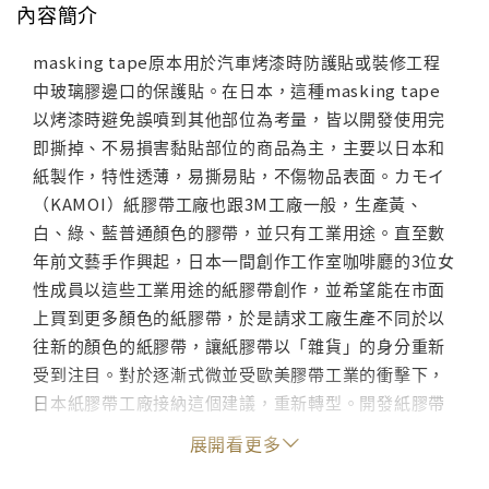
內容簡介
masking tape原本用於汽車烤漆時防護貼或裝修工程
中玻璃膠邊口的保護貼。在日本，這種masking tape
以烤漆時避免誤噴到其他部位為考量，皆以開發使用完
即撕掉、不易損害黏貼部位的商品為主，主要以日本和
紙製作，特性透薄，易撕易貼，不傷物品表面。カモイ
（KAMOI）紙膠帶工廠也跟3M工廠一般，生產黃、
白、綠、藍普通顏色的膠帶，並只有工業用途。直至數
年前文藝手作興起，日本一間創作工作室咖啡廳的3位女
性成員以這些工業用途的紙膠帶創作，並希望能在市面
上買到更多顏色的紙膠帶，於是請求工廠生產不同於以
往新的顏色的紙膠帶，讓紙膠帶以「雜貨」的身分重新
受到注目。對於逐漸式微並受歐美膠帶工業的衝擊下，
日本紙膠帶工廠接納這個建議，重新轉型。開發紙膠帶
及推廣的過程中雖然困難重重，但在初轉型的2008年，
展開看更多
以其優質設計及品質獲得日本最佳設計獎（Good
Design Award）。在業界人士不懈推廣及手作風興盛