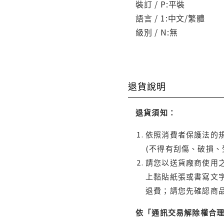
裝訂 / P:平裝
語言 / 1:中文/繁體
級別 / N:無
退貨說明
退貨須知：
依照消費者保護法的規
(不得有刮傷、破損、
請您以送貨廠商使用
上黏貼紙張或書寫文
退費；請您先確認商
依「通訊交易解除權合