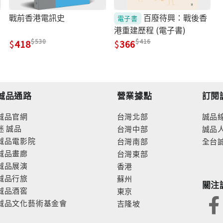
戰前香港電訊史
百廢待興：戰後香
電子書
港重建歷程 (電子書)
530
416
418
366
誠品通路
營業據點
訂閱
誠品官網
台灣北部
誠品
迷
誠品
台灣中部
誠品
誠品電影院
台灣南部
全台
誠品畫廊
台灣東部
誠品展演
香港
誠品行旅
蘇州
關注
誠品酒窖
東京
誠品文化藝術基金會
吉隆坡