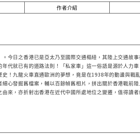
作者介紹
」。今日之香港已是亞太乃至國際交通樞紐，其陸上交通故事
的年代就已有的道路法則！「私家車」這一俗語是源於人力車！
歷史！九龍火車直通歐洲的夢想，竟是在1938年的動盪與戰
者細心發掘舊檔案，輔以百餘幀舊相片，拼出關於香港戰前陸
之由來，亦折射出香港在近代中國所處地位之變遷，值得讀者