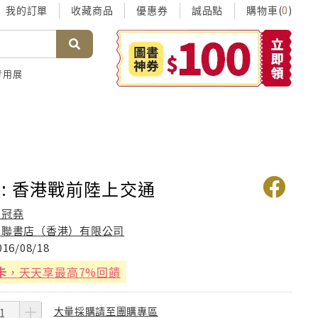
我的訂單
收藏商品
優惠券
誠品點
購物車(
)
0
考用展
: 香港戰前陸上交通
馬冠堯
三聯書店（香港）有限公司
016/08/18
卡
，天天享最高7%回饋
大量採購請至團購專區