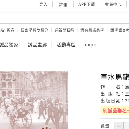
登入
APP下載
會員中心
註冊
站9折券
語言學習ㄅ級分
迎新開鞋祭
清爽肌膚美學
開學語言
誠品獨家
誠品畫廊
活動專區
expo
車水馬龍
作
者：
出
版
社：
出
版
日
期：
2
刷
誠品聯名
數量