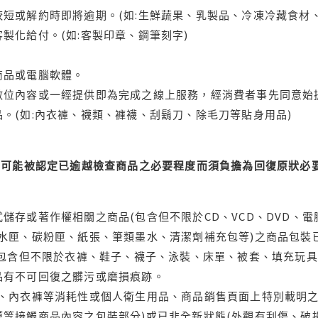
短或解約時即將逾期。(如:生鮮蔬果、乳製品、冷凍冷藏食材、
製化給付。(如:客製印章、鋼筆刻字)
商品或電腦軟體。
位內容或一經提供即為完成之線上服務，經消費者事先同意始提
。(如:內衣褲、襪類、褲襪、刮鬍刀、除毛刀等貼身用品)
可能被認定已逾越檢查商品之必要程度而須負擔為回復原狀必要
儲存或著作權相關之商品(包含但不限於CD、VCD、DVD、電
水匣、碳粉匣、紙張、筆類墨水、清潔劑補充包等)之商品包裝已
(包含但不限於衣褲、鞋子、襪子、泳裝、床單、被套、填充玩具
品有不可回復之髒污或磨損痕跡。
品、內衣褲等消耗性或個人衛生用品、商品銷售頁面上特別載明之
等接觸商品內容之包裝部分)或已非全新狀態(外觀有刮傷、破