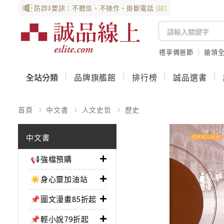
防詐3要訣：不聽信、不操作、掛斷電話
(詳)
禮享偶爸節
搶領全
全站分類
品牌旗艦館
排行榜
誠品選書
首頁
中文書
人文史哲
歷史
中文書
📢強檔預購
☀️身心靈加油站
📌圖文漫畫85折起
📌輕小說79折起