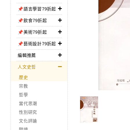
📌語言學習79折起
📌飲食79折起
📌美術79折起
📌藝術設計79折起
編輯推薦
人文史哲
歷史
宗教
哲學
當代思潮
性別研究
文化評論
閱讀