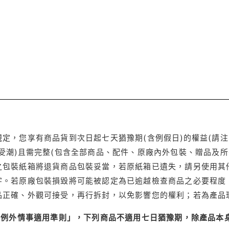
定，您享有商品貨到次日起七天猶豫期(含例假日)的權益(請
受潮)且需完整(包含全部商品、配件、原廠內外包裝、贈品及所
之包裝紙箱將退貨商品包裝妥當，若原紙箱已遺失，請另使用其
字。若原廠包裝損毀將可能被認定為已逾越檢查商品之必要程度，
品正確、外觀可接受，再行拆封，以免影響您的權利；若為產品
理例外情事適用準則」，下列商品不適用七日猶豫期，除產品本