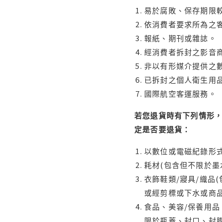
易於腐敗、保存期限較
依消費者要求所為之客
報紙、期刊或雜誌。
經消費者拆封之影音
非以有形媒介提供之數
已拆封之個人衛生用品
國際航空客運服務。
若您退貨時有下列情形，
定是否要退貨：
以數位或電磁紀錄形式
耗材(包含但不限於墨
衣飾鞋類/寢具/織品
或經剪標或下水或商
食品、美容/保養用
限於瓶蓋、封口、封膜