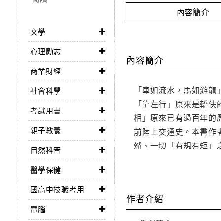
內容簡介
文學
心理勵志
內容簡介
商業財經
「車如流水，馬如游龍
社會科學
「靠左行」原來是轎伕
考試用書
相」原來已有過百年的
親子教養
前陸上交通史。本書作
然、一切「有規有矩」
自然科普
醫學保健
國高中技職考用
作者介紹
電腦