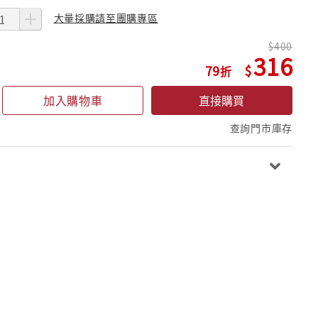
大量採購請至團購專區
400
316
79
加入購物車
直接購買
查詢門市庫存