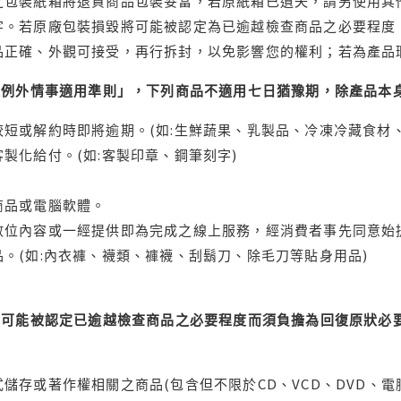
之包裝紙箱將退貨商品包裝妥當，若原紙箱已遺失，請另使用其
字。若原廠包裝損毀將可能被認定為已逾越檢查商品之必要程度，
品正確、外觀可接受，再行拆封，以免影響您的權利；若為產品
理例外情事適用準則」，下列商品不適用七日猶豫期，除產品本
短或解約時即將逾期。(如:生鮮蔬果、乳製品、冷凍冷藏食材、
製化給付。(如:客製印章、鋼筆刻字)
商品或電腦軟體。
位內容或一經提供即為完成之線上服務，經消費者事先同意始提
。(如:內衣褲、襪類、褲襪、刮鬍刀、除毛刀等貼身用品)
可能被認定已逾越檢查商品之必要程度而須負擔為回復原狀必要
儲存或著作權相關之商品(包含但不限於CD、VCD、DVD、電