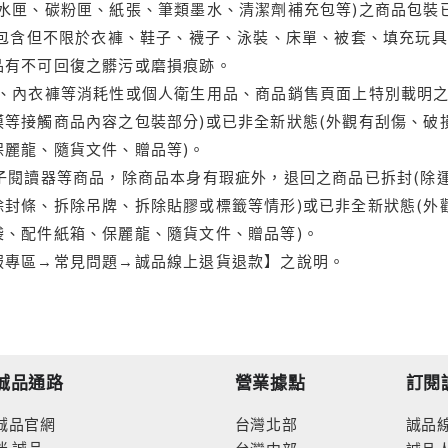
水匣、碳粉匣、紙張、筆類墨水、清潔劑補充包等)之商品包裝已
(包含但不限於衣褲、鞋子、襪子、泳裝、床單、被套、填充玩具
品有不可回復之髒污或磨損痕跡。
品、內衣褲等消耗性或個人衛生用品、商品銷售頁面上特別載明之
等接觸商品內容之包裝部分)或已非全新狀態(外觀有刮傷、破
保麗龍、隨貨文件、贈品等)。
電子閱讀器等商品，除商品本身有瑕疵外，退回之商品已拆封(除
封條、拆除吊牌、拆除貼膠或標籤等情形)或已非全新狀態(外
袋、配件紙箱、保麗龍、隨貨文件、贈品等)。
服專區→常見問題→誠品線上退貨退款】之說明。
誠品通路
營業據點
訂閱
誠品官網
台灣北部
誠品
迷
誠品