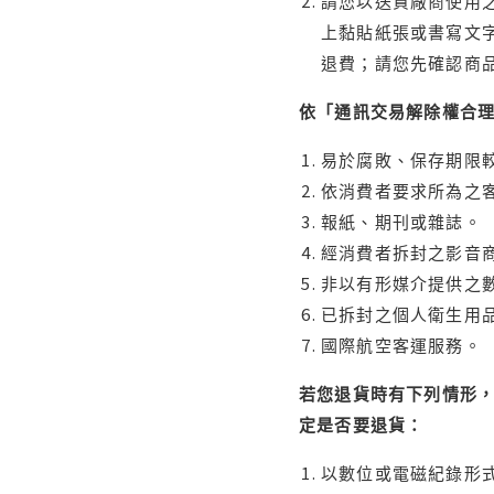
請您以送貨廠商使用
上黏貼紙張或書寫文
退費；請您先確認商
依「通訊交易解除權合
易於腐敗、保存期限較
依消費者要求所為之客
報紙、期刊或雜誌。
經消費者拆封之影音
非以有形媒介提供之數
已拆封之個人衛生用品
國際航空客運服務。
若您退貨時有下列情形，
定是否要退貨：
以數位或電磁紀錄形式