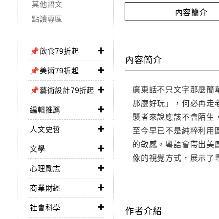
其他語文
內容簡介
點讀專區
📌飲食79折起
內容簡介
📌美術79折起
廣東話不只文字那麼簡
📌藝術設計79折起
那麼好玩」，何必再走
編輯推薦
襲者來說應該不會陌生
人文史哲
至今早已不是純粹利用
的敏感。粵語會帶出美
文學
像的視覺方式，展示了
心理勵志
商業財經
社會科學
作者介紹