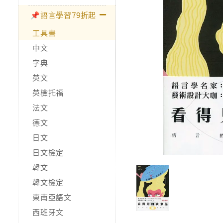
📌語言學習79折起
工具書
中文
字典
英文
英檢托福
法文
德文
日文
日文檢定
韓文
韓文檢定
東南亞語文
西班牙文