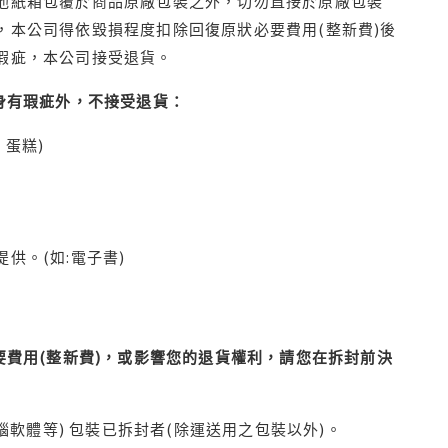
他紙箱包覆於商品原廠包裝之外，切勿直接於原廠包裝
本公司得依毀損程度扣除回復原狀必要費用(整新費)後
瑕疵，本公司接受退貨。
身有瑕疵外，不接受退貨：
蛋糕)
供。(如:電子書)
費用(整新費)，或影響您的退貨權利，請您在拆封前決
腦軟體等) 包裝已拆封者(除運送用之包裝以外)。