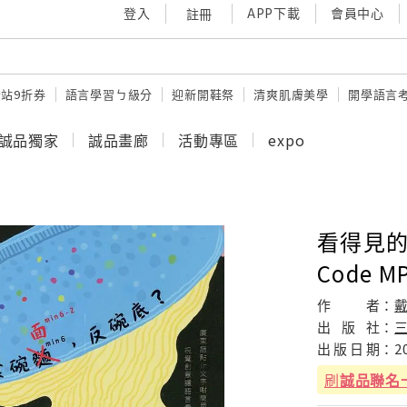
登入
APP下載
會員中心
註冊
站9折券
語言學習ㄅ級分
迎新開鞋祭
清爽肌膚美學
開學語言
誠品獨家
誠品畫廊
活動專區
expo
看得見的
Code MP
作
者：
出
版
社：
出
版
日
期：
2
刷
誠品聯名