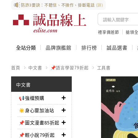
防詐3要訣：不聽信、不操作、掛斷電話
(詳)
禮享偶爸節
搶領全
全站分類
品牌旗艦館
排行榜
誠品選書
首頁
中文書
📌語言學習79折起
工具書
中文書
📢強檔預購
☀️身心靈加油站
📌圖文漫畫85折起
📌輕小說79折起