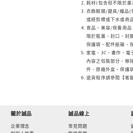
耗材(包含但不限於墨
衣飾鞋類/寢具/織品
或經剪標或下水或商
食品、美容/保養用
限於瓶蓋、封口、封膜
保護袋、配件紙箱、
家電、3C、畫作、
內容之包裝部分、移除
件、原廠外盒、保護
退貨程序請參閱【客
關於誠品
誠品線上
企業理念
常見問題