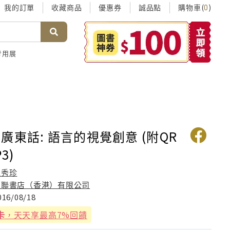
我的訂單
收藏商品
優惠券
誠品點
購物車(
)
0
考用展
廣東話: 語言的視覺創意 (附QR
3)
戴秀珍
三聯書店（香港）有限公司
016/08/18
卡
，天天享最高7%回饋