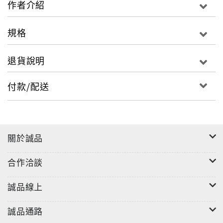
作者介紹
的「演員的三個狀態」：心境保持平靜、注意力集中、
想像力豐富。幾經尋尋覓覓，又再還原基本步，重新思
規格
考演戲的目的，再從頭出發。全書內附五十八篇黎耀祥
談演技方法的文章，分成「形體設計」、「節奏表達」
退貨說明
與「演員思考」三大部份，有助讀者了解成為專業演員
的基礎技巧，明白演員演出背後的理念與關注。另附二
付款/配送
萬字訪談，深入了解黎耀祥理性文字背後的感性情懷與
哲學思想。這本書，將讓你認識另一個前所未見的黎耀
祥。
關於誠品
合作洽談
誠品線上
誠品通路