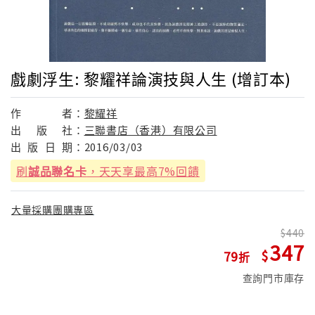
戲劇浮生: 黎耀祥論演技與人生 (增訂本)
作
者：
黎耀祥
出
版
社：
三聯書店（香港）有限公司
出
版
日
期：
2016/03/03
刷
誠品聯名卡
，天天享最高7%回饋
大量採購團購專區
440
347
79
查詢門市庫存