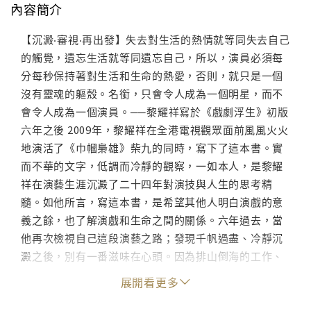
內容簡介
【沉澱‧審視‧再出發】失去對生活的熱情就等同失去自己
的觸覺，遺忘生活就等同遺忘自己，所以，演員必須每
分每秒保持著對生活和生命的熱愛，否則，就只是一個
沒有靈魂的軀殼。名銜，只會令人成為一個明星，而不
會令人成為一個演員。──黎耀祥寫於《戲劇浮生》初版
六年之後 2009年，黎耀祥在全港電視觀眾面前風風火火
地演活了《巾幗梟雄》柴九的同時，寫下了這本書。實
而不華的文字，低調而冷靜的觀察，一如本人，是黎耀
祥在演藝生涯沉澱了二十四年對演技與人生的思考精
髓。如他所言，寫這本書，是希望其他人明白演戲的意
義之餘，也了解演戲和生命之間的關係。六年過去，當
他再次檢視自己這段演藝之路；發現千帆過盡、冷靜沉
澱之後，別有一番滋味在心頭。因為排山倒海的工作、
訪問、宣傳、活動、糾纏不清的瑣事，教他心力交瘁；
展開看更多
生活方式的改變令人捉不住演戲的真實情感，成功好像
換來身心的一片空白。於是，令他想起訓練班老師說過