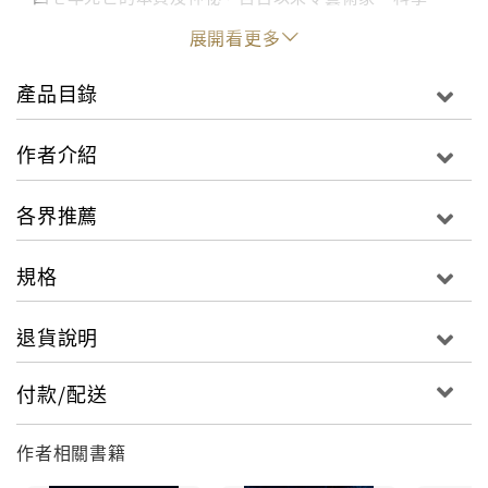
家、哲學家、醫師、神學家醉心不已。歷代偉大的藝
展開看更多
術、建築、文學作品層出不窮，其中與死亡相關的符號
和傳說無所不在，催生了我們的喪葬習俗，影響了我們
產品目錄
對身後事的安排。人類對死亡與來世的熱衷，也反映在
大眾文化。電影和書籍中，瀕死經驗、來世、死而復生
作者介紹
的怪物等令人毛骨悚然的超自然題材時而可見。不少題
材歷史悠久，可溯及夙昔，當時人們篤信奇蹟，與大自
各界推薦
然關係緊密，認為身旁圍繞著肉眼看不見的靈體。我們
的大腦可能天生就渴求魔法及看不見的力量，亟需掌控
規格
乾坤、實現夢想。或許幾經大腦演化、文明發展至今，
我們為了凝聚社群向心力，在親人和自己臨終時從容面
退貨說明
對，才會如此輕易相信靈魂、幽靈及來世。我們對死亡
著迷不已，祭出儀式來理解死亡，乃出於天性使然。死
付款/配送
亡、宗教、神話、來世介於已知與未知邊緣，橫跨心理
學、歷史學、哲學、生物學等多種科學領域。人類必須
了解這個世界，也會一直以邏輯思維或玄學角度鑽研下
作者相關書籍
去。隨著二十一世紀持續進展，我們能否抽絲剝繭、找