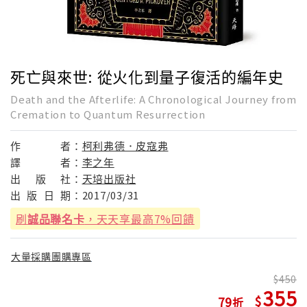
死亡與來世: 從火化到量子復活的編年史
Death and the Afterlife: A Chronological Journey from
Cremation to Quantum Resurrection
作
者：
柯利弗德．皮寇弗
譯
者：
李之年
出
版
社：
天培出版社
出
版
日
期：
2017/03/31
刷
誠品聯名卡
，天天享最高7%回饋
大量採購團購專區
450
355
79