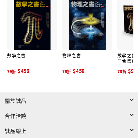
出一點蛛絲馬跡來解謎？未來將又如何處理死亡，或逃
避死亡？本書主題琳琅滿目，這頁講述陰森可怕或傷感
催淚的故事，下一頁可能就探討起宇宙萬千、轉瞬即逝
的話題。每篇都只有寥寥幾段，讀者能迅速浸淫其中。
想了解馬雅死神和他們的眼球項鍊嗎？那就翻到令人心
驚膽跳的席巴巴篇一睹為快吧。泥人和兵馬俑是否會出
現意識，與生者互動呢？趕緊展頁一覽這些謎樣「生
數學之書
物理之書
數學之書+
冊合售)
物」的簡介吧。
$458
$458
$91
79折
79折
79折
關於誠品
合作洽談
誠品線上