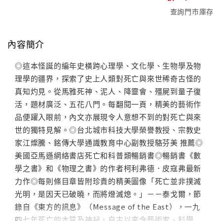
查詢門市庫存
內容簡介
◎這本怪誕的編年史橫跨心理學、文化學、生物學及物
理學的疆界，探索了史上人類對死亡與來世稀奇古怪的
真知灼見。從馬雅死神、泥人、降靈會、殭屍到量子復
活，題材廣泛、五花八門。每翻閱一頁，精美的藝術作
品便躍入眼前，內文亦展現令人意想不到的對死亡與來
世的獨特見解。◎台北城市科技大學榮譽教授、宗教史
家江燦騰、銘傳大學通識教育中心副教授駱芬美 推薦◎
美國亞馬遜網絡書店死亡和科普類暢銷書◎暢銷書《數
學之書》和《物理之書》的作者柯利弗德．皮寇弗最新
力作◎每則條目章皆附珍貴的精美圖像「死亡並非撲滅
光明，是因天已破曉，而將燈滅熄。」－－泰戈爾，節
錄自《東方的訊息》（Message of the East），一九
四七年死亡的本質及神祕，自古以來令藝術家、科學