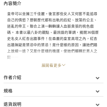
內容簡介
皇帝可以坐擁三千佳麗，後宮那些女人又何嘗不能追尋
自己的情慾？歷朝歷代都有出軌的后妃、放蕩的公主、
迷亂的帝王，聯合上演一齣齣讓人血脈賁張的桃色戲
碼。 本書以最八卦的觀點、最詼諧的筆調，揭開36個歷
史名女人紅杏出牆事件！在森嚴的皇室高塔之內，紅杏
出牆無疑是禁忌中的禁忌！是什麼樣的原因，讓她們踏
上放縱一途？又是什麼樣的機運，使她們輾轉於男人之
間……
展開看更多
作者介紹
規格
退貨說明