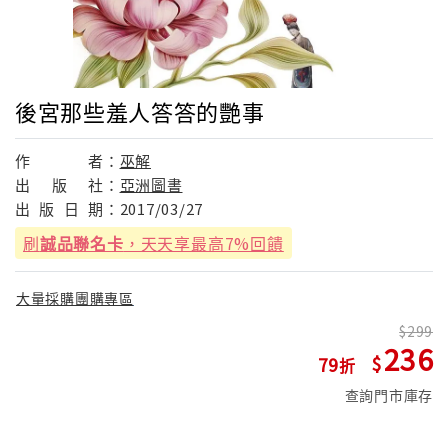
後宮那些羞人答答的艷事
作
者：
巫解
出
版
社：
亞洲圖書
出
版
日
期：
2017/03/27
刷
誠品聯名卡
，天天享最高7%回饋
大量採購團購專區
299
236
79
查詢門市庫存