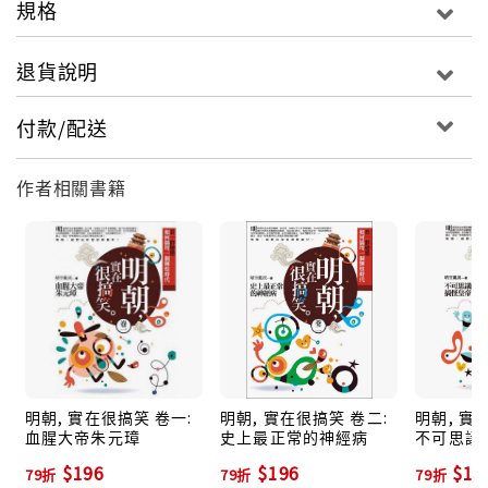
規格
退貨說明
付款/配送
作者相關書籍
明朝, 實在很搞笑 卷一:
明朝, 實在很搞笑 卷二:
明朝, 實
血腥大帝朱元璋
史上最正常的神經病
不可思議
$196
$196
$19
79折
79折
79折