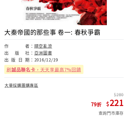
大秦帝國的那些事 卷一: 春秋爭霸
作
者：
晴空亂流
出
版
社：
亞洲圖書
出
版
日
期：
2016/12/19
刷
誠品聯名卡
，天天享最高7%回饋
大量採購團購專區
280
221
79
查詢門市庫存