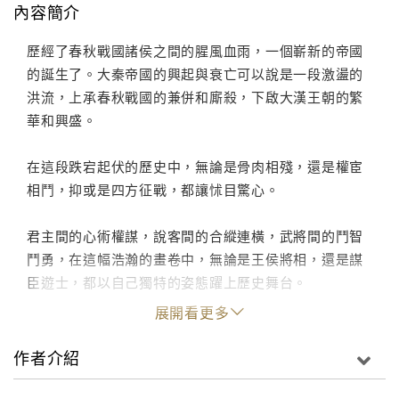
內容簡介
歷經了春秋戰國諸侯之間的腥風血雨，一個嶄新的帝國
的誕生了。大秦帝國的興起與衰亡可以說是一段激盪的
洪流，上承春秋戰國的兼併和廝殺，下啟大漢王朝的繁
華和興盛。
在這段跌宕起伏的歷史中，無論是骨肉相殘，還是權宦
相鬥，抑或是四方征戰，都讓怵目驚心。
君主間的心術權謀，說客間的合縱連橫，武將間的鬥智
鬥勇，在這幅浩瀚的畫卷中，無論是王侯將相，還是謀
臣遊士，都以自己獨特的姿態躍上歷史舞台。
展開看更多
作者介紹