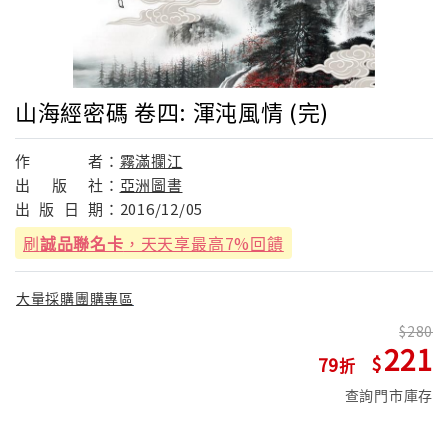
山海經密碼 卷四: 渾沌風情 (完)
作
者：
霧滿攔江
出
版
社：
亞洲圖書
出
版
日
期：
2016/12/05
刷
誠品聯名卡
，天天享最高7%回饋
大量採購團購專區
280
221
79
查詢門市庫存