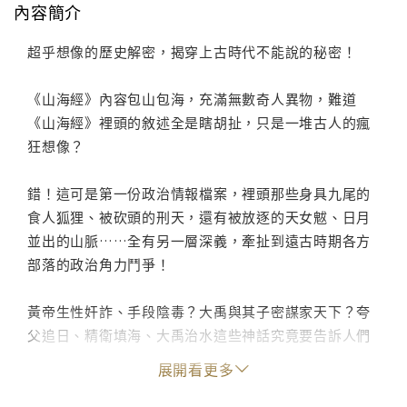
內容簡介
超乎想像的歷史解密，揭穿上古時代不能說的秘密！
《山海經》內容包山包海，充滿無數奇人異物，難道
《山海經》裡頭的敘述全是瞎胡扯，只是一堆古人的瘋
狂想像？
錯！這可是第一份政治情報檔案，裡頭那些身具九尾的
食人狐狸、被砍頭的刑天，還有被放逐的天女魃、日月
並出的山脈……全有另一層深義，牽扯到遠古時期各方
部落的政治角力鬥爭！
黃帝生性奸詐、手段陰毒？大禹與其子密謀家天下？夸
父追日、精衛填海、大禹治水這些神話究竟要告訴人們
什麼？
展開看更多
且看霧滿攔江如何以獨到的視角、犀利的筆觸，將這些