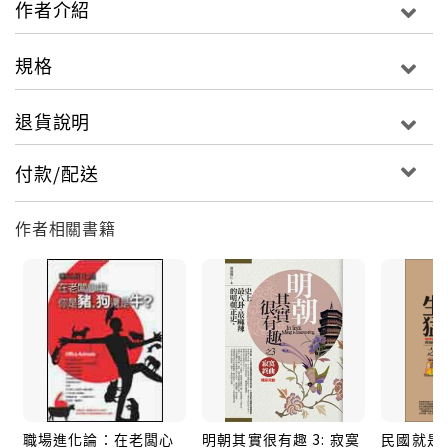
作者介紹
《山海經》中沉寂千年的驚天秘密緩緩揭開……
規格
退貨說明
付款/配送
作者相關書籍
職場進化論：在老闆心
明朝其實很有趣 3: 寂寞
民國就是這