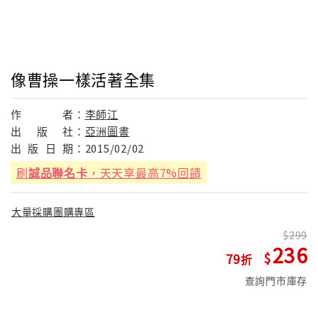
像曹操一樣活著全集
作
者：
李師江
出
版
社：
亞洲圖書
出
版
日
期：
2015/02/02
刷
誠品聯名卡
，天天享最高7%回饋
大量採購團購專區
299
236
79
查詢門市庫存