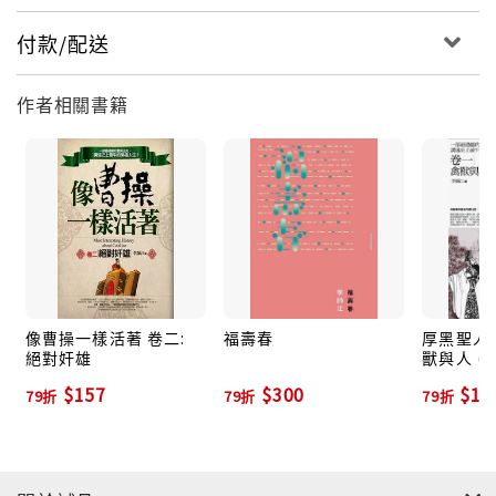
付款/配送
作者相關書籍
像曹操一樣活著 卷二:
福壽春
厚黑聖人曹
絕對奸雄
獸與人 (
$157
$300
$11
79折
79折
79折