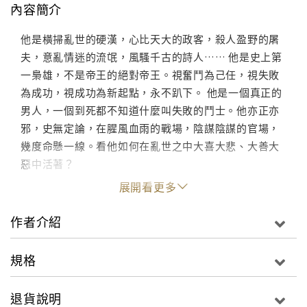
內容簡介
他是橫掃亂世的硬漢，心比天大的政客，殺人盈野的屠
夫，意亂情迷的流氓，風騷千古的詩人…… 他是史上第
一梟雄，不是帝王的絕對帝王。視奮鬥為己任，視失敗
為成功，視成功為新起點，永不趴下。 他是一個真正的
男人，一個到死都不知道什麼叫失敗的鬥士。他亦正亦
邪，史無定論，在腥風血雨的戰場，陰謀陰謀的官場，
幾度命懸一線。看他如何在亂世之中大喜大悲、大善大
惡中活著？
展開看更多
作者介紹
規格
退貨說明