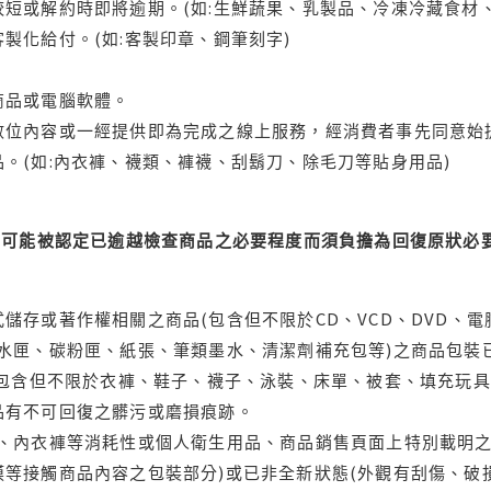
短或解約時即將逾期。(如:生鮮蔬果、乳製品、冷凍冷藏食材、
製化給付。(如:客製印章、鋼筆刻字)
商品或電腦軟體。
位內容或一經提供即為完成之線上服務，經消費者事先同意始提
。(如:內衣褲、襪類、褲襪、刮鬍刀、除毛刀等貼身用品)
可能被認定已逾越檢查商品之必要程度而須負擔為回復原狀必要
儲存或著作權相關之商品(包含但不限於CD、VCD、DVD、電
水匣、碳粉匣、紙張、筆類墨水、清潔劑補充包等)之商品包裝已
(包含但不限於衣褲、鞋子、襪子、泳裝、床單、被套、填充玩具
品有不可回復之髒污或磨損痕跡。
品、內衣褲等消耗性或個人衛生用品、商品銷售頁面上特別載明之
等接觸商品內容之包裝部分)或已非全新狀態(外觀有刮傷、破