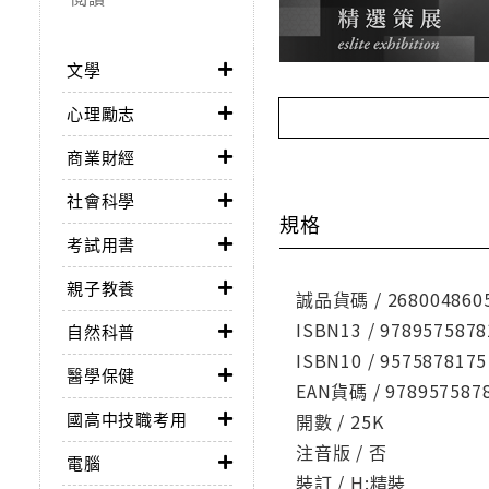
文學
心理勵志
商業財經
社會科學
規格
考試用書
親子教養
誠品貨碼 / 268004860
ISBN13 / 9789575878
自然科普
ISBN10 / 9575878175
醫學保健
EAN貨碼 / 978957587
國高中技職考用
開數 / 25K
注音版 / 否
電腦
裝訂 / H:精裝