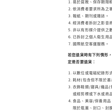
易於腐敗、保存期限較
依消費者要求所為之客
報紙、期刊或雜誌。
經消費者拆封之影音
非以有形媒介提供之數
已拆封之個人衛生用品
國際航空客運服務。
若您退貨時有下列情形，
定是否要退貨：
以數位或電磁紀錄形式
耗材(包含但不限於墨
衣飾鞋類/寢具/織品
或經剪標或下水或商
食品、美容/保養用
限於瓶蓋、封口、封膜