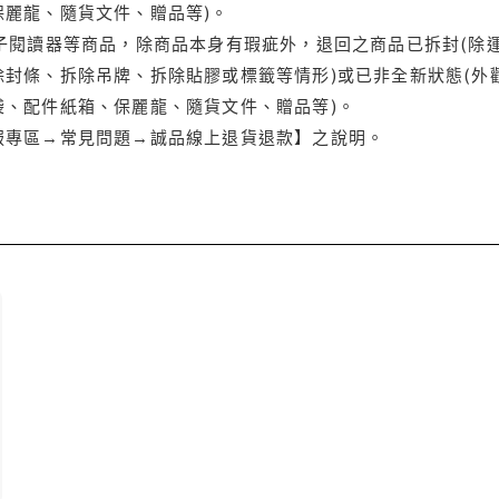
保麗龍、隨貨文件、贈品等)。
電子閱讀器等商品，除商品本身有瑕疵外，退回之商品已拆封(除
封條、拆除吊牌、拆除貼膠或標籤等情形)或已非全新狀態(外
袋、配件紙箱、保麗龍、隨貨文件、贈品等)。
服專區→常見問題→誠品線上退貨退款】之說明。