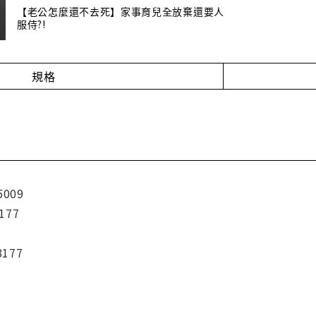
【老公怎麼還不去死】家事育兒全放棄還要人
服侍?!
規格
5009
177
8177