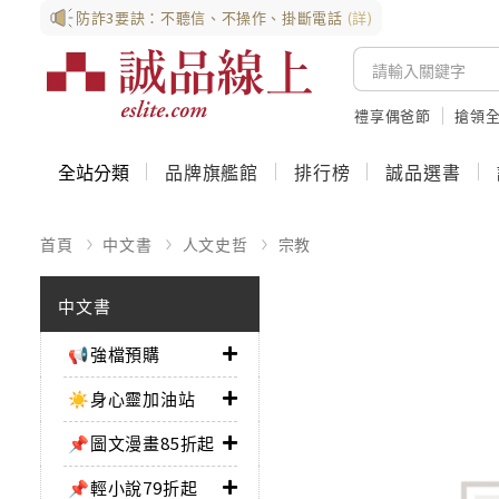
防詐3要訣：不聽信、不操作、掛斷電話
(詳)
禮享偶爸節
搶領全
全站分類
品牌旗艦館
排行榜
誠品選書
首頁
中文書
人文史哲
宗教
中文書
📢強檔預購
☀️身心靈加油站
📌圖文漫畫85折起
📌輕小說79折起