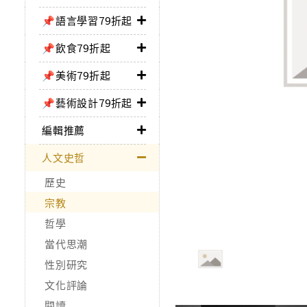
📌語言學習79折起
📌飲食79折起
📌美術79折起
📌藝術設計79折起
編輯推薦
人文史哲
歷史
宗教
哲學
當代思潮
性別研究
文化評論
閱讀