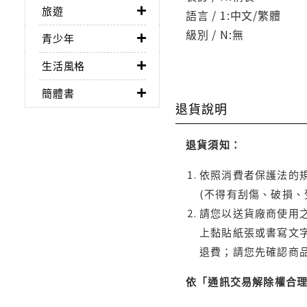
旅遊
語言 / 1:中文/繁體
級別 / N:無
青少年
生活風格
簡體書
退貨說明
退貨須知：
依照消費者保護法的規
(不得有刮傷、破損、
請您以送貨廠商使用
上黏貼紙張或書寫文
退費；請您先確認商
依「通訊交易解除權合