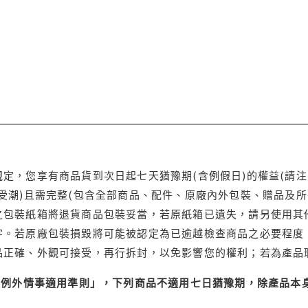
定，您享有商品貨到次日起七天猶豫期(含例假日)的權益(請
受潮)且需完整(包含全部商品、配件、原廠內外包裝、贈品及所
之包裝紙箱將退貨商品包裝妥當，若原紙箱已遺失，請另使用其
字。若原廠包裝損毀將可能被認定為已逾越檢查商品之必要程度，
品正確、外觀可接受，再行拆封，以免影響您的權利；若為產品
理例外情事適用準則」，下列商品不適用七日猶豫期，除產品本