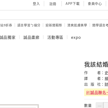
登入
APP下載
會員中心
註冊
站9折券
語言學習ㄅ級分
迎新開鞋祭
清爽肌膚美學
開學語言
誠品獨家
誠品畫廊
活動專區
expo
我該結婚
作
者：
譯
者：
出
版
社：
刷
誠品聯名
數量