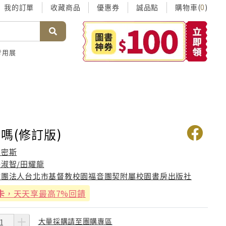
我的訂單
收藏商品
優惠券
誠品點
購物車(
)
0
考用展
嗎(修訂版)
史密斯
楊淑智/田耀龍
財團法人台北市基督教校園福音團契附屬校園書房出版社
卡
，天天享最高7%回饋
大量採購請至團購專區