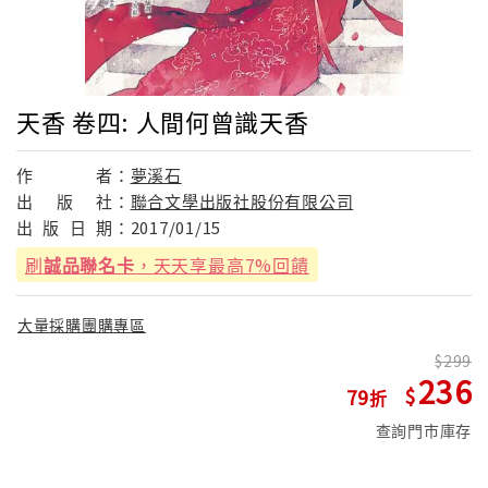
天香 卷四: 人間何曾識天香
作
者：
夢溪石
出
版
社：
聯合文學出版社股份有限公司
出
版
日
期：
2017/01/15
刷
誠品聯名卡
，天天享最高7%回饋
大量採購團購專區
299
236
79
查詢門市庫存