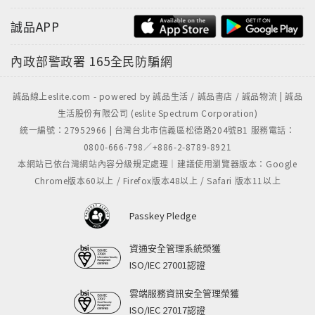
的那一段磨礪，五殿下如今還不定長成什麼樣呢，若是
誠品APP
尋常無奇的紈絝子弟，陛下又何必惋惜？」夏侯禮忍不
住笑了起來：「你這張嘴慣會說話，哄起人來是一套一
內政部警政署
165全民防騙網
套的！那你說說，他現在面上對朕恭敬，心裡會不會怨
恨朕，覺得自己當年受了苦？」這話說得輕描淡寫，但
誠品線上eslite.com - powered by 誠品生活 / 誠品書店 / 誠品物流 | 誠品
樂正跟隨夏侯禮多年，如何不明白這位陛下的性情？他
生活股份有限公司 (eslite Spectrum Corporation)
胸襟固然開闊，不同於尋常帝王，可同樣也有帝王的多
統一編號：27952966 | 台灣台北市信義區松德路204號B1 服務電話：
疑毛病，指不定哪句話答得不好，對方就會起殺心，偏
0800-666-798／+886-2-8789-8921
偏皇帝城府甚深，有時候一樁事情他當面不說，事後也
本網站已依台灣網站內容分級規定處理｜建議使用瀏覽器版本：Google
不說，卻會忽然某一天在你猝不及防的時候提起來發
Chrome版本60以上 / Firefox版本48以上 / Safari 版本11以上
作，那才令人防不勝防，膽戰心驚。樂正道：「依奴婢
看，應該是不會的，若五殿下心懷怨懟，反倒辜負了陛
Passkey Pledge
下對他的期望，也辜負了自己一片大好格局。真正聰明
的人，看的不是腳下眼前，五殿下若真正聰明，便會明
資通安全管理系統榮獲
白這個道理。」夏侯禮道：「樂正啊，朕發現你幫人說
ISO/IEC 27001認證
好話的功力是越來越高深了，這欲揚先抑，欲褒還貶，
雲端服務資訊安全管理榮獲
完全天衣無縫啊！」樂正噗嗤一笑：「若真是天衣無
ISO/IEC 27017認證