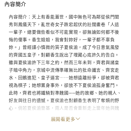
內容簡介
內容簡介：天上有香能蓋世，國中無色可為鄰從侯門閨
秀到鳳儀天下，亂世奇女子跌宕起伏的壯闊畫卷「人這
一輩子，總要做些看似不可能實現，卻無論如何都不後
悔的傻事。香生姐姐，我會對妳好，一輩子都不辜負
妳。」曾經謹小慎微的質子夏侯渝，成了今日意氣風發
的齊國五皇子，對顧香生說出了埋藏心底許久的告白。
雖與夏侯渝許下三年之約，然而三年未到，齊君與諸皇
子暗中角力，京城中流傳準確無比的批命讖言、齊宮走
水、回鶻進犯、皇子逼宮……她想遠離紛爭，卻被齊君
視為棋子；她想置身事外，卻放不下夏侯渝孤身奮鬥。
此時，齊君也將鐵騎對準魏國──她的故鄉、她的親人、
好友與往日的遺憾。夏侯渝也對顧香生表明了奪嫡的野
心。倘若夏侯渝登基，兩人是否會重新走上當年她與魏
臨的路？一旦坐上那個位置，真有一人能堅守本心，惜
展開看更多
取身邊人，年年歲歲儷影成雙？本書特色：★晉江文學
網銷售金榜作者夢溪石，知名作品有《成化十四年》、