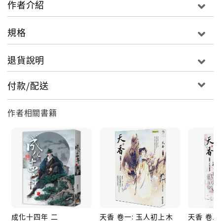
作者介紹
《天之驕女》、《我的世界分你一半》等，同時擅長言
情與耽美，以結合歷史考據、嚴謹中帶有逗趣風格的文
規格
風聞名。★生在公卿世家，是不是永遠就只能困在內宅
或宮裡，走宅鬥或宮鬥路線？本文雖然同樣起於內宅，
退貨說明
卻不落俗套，細膩中別有大氣典雅，讓顧香生一路走
來，慢慢綻放出屬於自己的光彩。★作者全新修訂稿，
付款/配送
最終卷收錄繁體版獨家番外篇。文摘 第一百二十章瞧著
他腳步輕快的背影，夏侯禮微哼一聲。樂正忍笑道：
作者相關書籍
「奴婢看著，五殿下還真有點陛下年輕時的影子。」夏
侯禮不以為然：「朕怎麼沒瞧出來，他身上有哪一點像
朕？」樂正道：「奴婢說了，陛下可不能生氣。」夏侯
禮哼道：「愛說便說，不說拉倒！」樂正道：「俗話
說，龍生九子，各有不同，大殿下勇猛，三殿下平和，
五殿下活潑，六殿下文雅，七殿下謹言慎行，八殿下跳
脫，依奴婢看，陛下年輕的時候，面上有些嚴肅，七殿
下正隨了您，可內心卻有股活潑氣，這點卻是被五殿下
成化十四年 二
天香 卷一: 玉人初上木
天香 卷二
繼承了。」夏侯禮微哂：「你這話說得委實太客氣了，