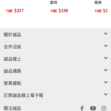
蘭時
精微
什麼大殿下勇猛，三殿下平和，老三那是平庸，老大則
$237
$236
$23
79折
79折
79折
是有勇無謀！」樂正道：「大殿下之勇，世人皆知，能
夠連連拿下南平好幾座城池，在南平歸順的事情上功勞
的確不小。」夏侯禮睨他一眼：「他給了你多少好處，
讓你這麼幫他說話。」樂正忙從懷中掏出一個繡袋，賠
關於誠品
笑奉上：「大殿下給了這個，奴婢還未打開來看呢。」
夏侯禮接過來掂量了一下：「分量不輕，大概是玉。」
合作洽談
打開一看，果然是一塊通體玲瓏剔透的美玉。夏侯禮嗤
笑：「他還挺捨得下本錢，既然給了你，就收著吧！」
誠品線上
這種事情想來也不是頭一回了，樂正沒有誠惶誠恐地推
脫，只謝了一聲便將其收入懷中。夏侯禮想起樂正方才
誠品通路
說的話：「其實仔細想想，你那些話也還算中肯，老五
小時候膽小怯弱，朕也不甚喜歡，便將他送至魏國，本
營業據點
就沒想過他還能回來，可現在他不僅回來了，行事也還
訂閱誠品線上電子報
算可圈可點，朕心裡便有些悔意，早知如此，當年就不
讓他去魏國了。」樂正道：「陛下何須自責，其實在奴
關注誠品
婢看來，五殿下反倒應該感謝陛下才是，若非有在魏國