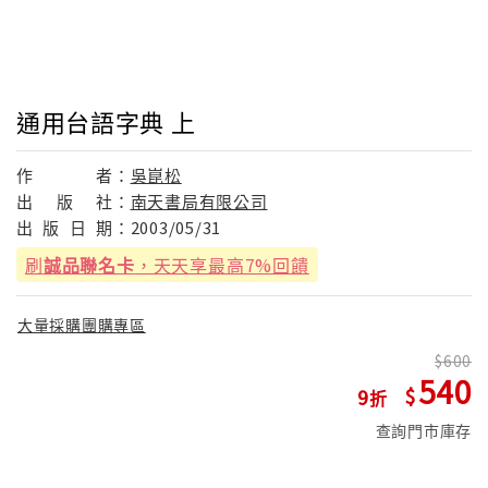
通用台語字典 上
作
者：
吳崑松
出
版
社：
南天書局有限公司
出
版
日
期：
2003/05/31
刷
誠品聯名卡
，天天享最高7%回饋
大量採購團購專區
600
540
9
查詢門市庫存