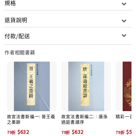
規格
及徽宗、朱熹、吳說等；元代趙孟頫、鮮于樞等；明代
文徵明、董其昌及明清之際名賢等，逐年編印出版。本
退貨說明
院所藏書法墨蹟之精華，大抵盡萃於此，為書法藝術喜
好者提供鑑賞範本。
付款/配送
作者相關書籍
故宮法書新編一: 晉王羲
故宮法書新編二: : 唐孫
精彩一百:
之墨跡
過庭書譜序
$632
$632
$59
79折
79折
79折