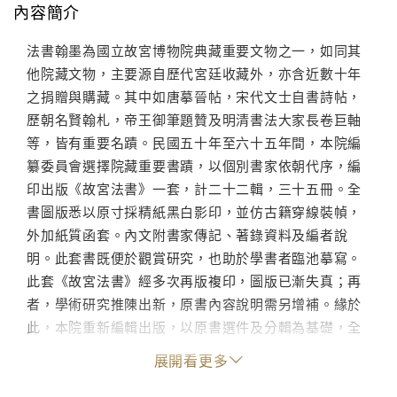
內容簡介
法書翰墨為國立故宮博物院典藏重要文物之一，如同其
他院藏文物，主要源自歷代宮廷收藏外，亦含近數十年
之捐贈與購藏。其中如唐摹晉帖，宋代文士自書詩帖，
歷朝名賢翰札，帝王御筆題贊及明清書法大家長卷巨軸
等，皆有重要名蹟。民國五十年至六十五年間，本院編
纂委員會選擇院藏重要書蹟，以個別書家依朝代序，編
印出版《故宮法書》一套，計二十二輯，三十五冊。全
書圖版悉以原寸採精紙黑白影印，並仿古籍穿線裝幀，
外加紙質函套。內文附書家傳記、著錄資料及編者說
明。此套書既便於觀賞研究，也助於學書者臨池摹寫。
此套《故宮法書》經多次再版複印，圖版已漸失真；再
者，學術研究推陳出新，原書內容說明需另增補。緣於
此，本院重新編輯出版，以原書選件及分輯為基礎，全
書圖版改為彩色精印。內容方面則新增近人研究論述。
展開看更多
輯錄歷代書家名作包括晉王義之、唐代孫過庭、懷素、
顏真卿、玄宗； 宋代蔡襄、蘇軾、黃庭堅、米芾四家，