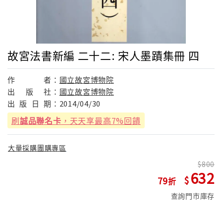
故宮法書新編 二十二: 宋人墨蹟集冊 四
作
者：
國立故宮博物院
出
版
社：
國立故宮博物院
出
版
日
期：
2014/04/30
刷
誠品聯名卡
，天天享最高7%回饋
大量採購團購專區
800
632
79
查詢門市庫存