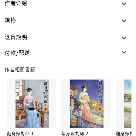
作者介紹
兒，
夫妻倆齊心，四兩撥千斤輕鬆化解了眼前的困難。
規格
無奈有些劫數，縱然人千算萬算，終究是躲也躲不過，
在鎮國公府出力協助下，信王提前登基，拔除魏都勢
退貨說明
力，
可這薄情人一如前世剛愎自用，誤信小人讒言，
付款/配送
甩手一道聖旨，就要她的丈夫自裁謝罪，還抄了鎮國公
府……
作者相關書籍
歷經了生離死別後，她與夫婿看清了這不辨忠奸的世
道，
她只求能與所愛之人在這飄搖亂世中求得一份安穩，
為另謀這條出路，這份忠君愛國的赤子之心就得拋諸腦
後，
即使會遭世人不齒唾駡、遺臭萬年，她也甘之如飴……
翻身嫁對郎 1
翻身嫁對郎 2
翻身嫁對郎