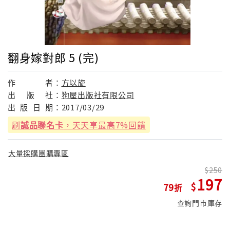
翻身嫁對郎 5 (完)
作
者：
方以旋
出
版
社：
狗屋出版社有限公司
出
版
日
期：
2017/03/29
刷
誠品聯名卡
，天天享最高7%回饋
大量採購團購專區
250
197
79
查詢門市庫存