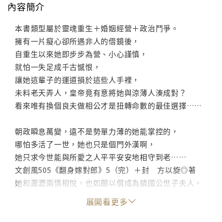
內容簡介
本書類型屬於靈魂重生＋婚姻經營＋政治鬥爭。
擁有一片癡心卻所遇非人的借鏡後，
自重生以來她即步步為營、小心謹慎，
就怕一失足成千古憾恨，
讓她這輩子的運道損於這些人手裡，
未料老天弄人，皇帝竟有意將她與涼薄人湊成對？
看來唯有換個良夫做相公才是扭轉命數的最佳選擇……
朝政瞬息萬變，遠不是勢單力薄的她能掌控的，
哪怕多活了一世，她也只是個門外漢啊，
她只求今世能與所愛之人平平安安地相守到老……
文創風505《翻身嫁對郎》5（完）＋封 方以旋◎著
她和蕭瀝兩情相悅，也如願以償成為鎮國公世子夫人，
但嫁入高門大戶本就不是啥省心事，
展開看更多
內有不待見她的公婆，外有趕著來做妾的堂妹，
不過她可不是省油的燈，她的夫婿也是有手腕的好男