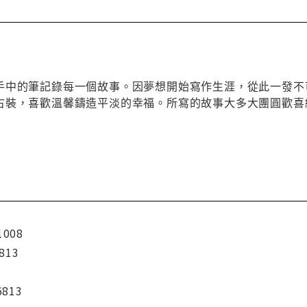
手中的筆記錄每一個故事。因夢想開始寫作生涯，從此一發不
古裝，喜歡溫馨鑄造平淡的幸福。所寫的故事大多大團圓歡喜
1008
813
6813