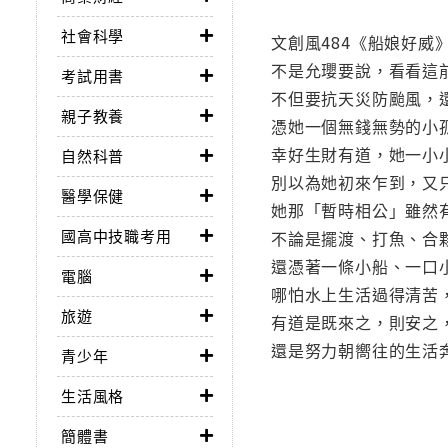
社會科學
文創風484《船娘好威
不是允瓔要說，看看這
考試用書
不但要抗天災防颱風，
親子教養
憑她一個無錢無勢的小
幸好生財有道，她一小
自然科普
別以為她初來乍到，又
醫學保健
她那「暫時相公」雖然
國高中技職考用
不論是擺渡、打魚、合
還憑著一條小船、一口
電腦
哪怕水上生活過得清苦
旅遊
有道是既來之，則安之
還是努力朝嚮往的生活
青少年
生活風格
簡體書