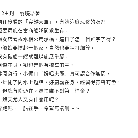
》2＋封 翦曉◎著
前仆後繼的「穿越大軍」，有她這麼悲慘的嗎?!
還要周旋在富商船隊間求生存，
孤女帶著禍水相公烏承橋，這日子怎一個難字了得？
小船娘要撐起一個家，自然也要精打細算，
只有破船一艘就難以施展拳腳，
有傷在身，卻也是個有擔當的主，
夥開貨行，小倆口「婦唱夫隨」真可謂合作無間，
小灶開了間水上麵館，好廚藝在身，經營得有聲有色，
，但總有盼頭在，還怕賺不到第一桶金？
，怨天尤人又有什麼用呢？
奔跑吧，一船在手，希望無窮啊～～