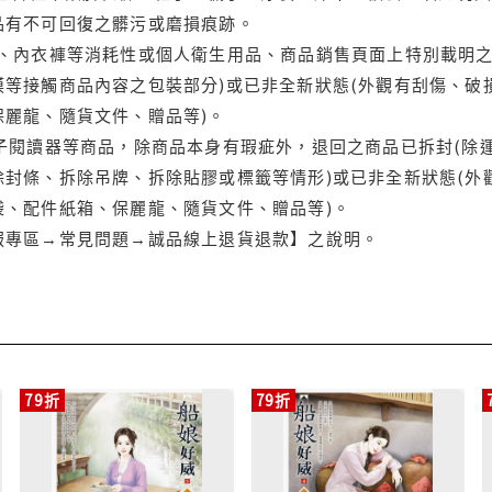
品有不可回復之髒污或磨損痕跡。
品、內衣褲等消耗性或個人衛生用品、商品銷售頁面上特別載明之
等接觸商品內容之包裝部分)或已非全新狀態(外觀有刮傷、破
保麗龍、隨貨文件、贈品等)。
電子閱讀器等商品，除商品本身有瑕疵外，退回之商品已拆封(除
封條、拆除吊牌、拆除貼膠或標籤等情形)或已非全新狀態(外
袋、配件紙箱、保麗龍、隨貨文件、贈品等)。
服專區→常見問題→誠品線上退貨退款】之說明。
79折
79折