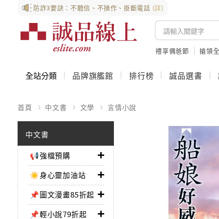
防詐3要訣：不聽信、不操作、掛斷電話
(詳)
禮享偶爸節
搶領全
全站分類
品牌旗艦館
排行榜
誠品選書
首頁
中文書
文學
言情小說
中文書
📢強檔預購
☀️身心靈加油站
📌圖文漫畫85折起
📌輕小說79折起