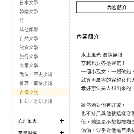
日本文學
內容簡介
韓國文學
詩
其他類型
內容簡介
自然文學
飲食文學
水上風光 溫情無限
旅行文學
穿越也要各憑運氣！
大眾文學
一個小孤女、一艘破船
武俠／歷史小說
就算再厲害的穿越女也
推理／驚悚小說
幸好辦法是人想出來的
言情小說
科幻／奇幻小說
雖然她對他有好感，
也不排斥與他就這樣守
心理勵志
但，她還是不想糊裡糊
偏偏，似乎對他毫無抵
商業財經