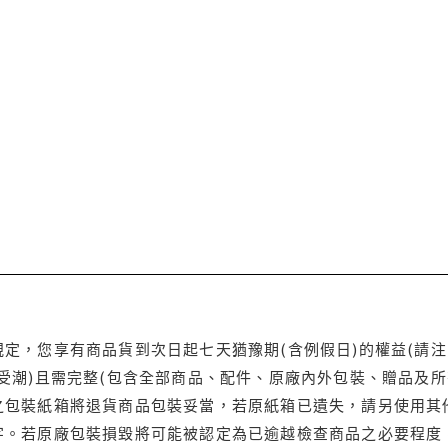
定，您享有商品貨到次日起七天猶豫期(含例假日)的權益(請
受潮)且需完整(包含全部商品、配件、原廠內外包裝、贈品及所
之包裝紙箱將退貨商品包裝妥當，若原紙箱已遺失，請另使用其
字。若原廠包裝損毀將可能被認定為已逾越檢查商品之必要程度，