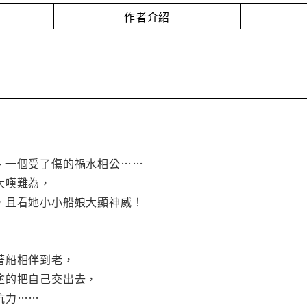
作者介紹
、一個受了傷的禍水相公……
大嘆難為，
，且看她小小船娘大顯神威！
著船相伴到老，
塗的把自己交出去，
抗力……