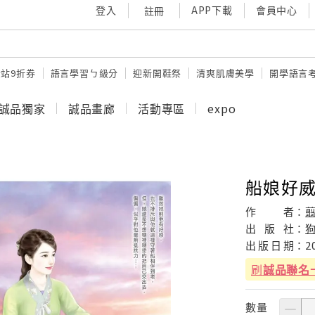
登入
APP下載
會員中心
註冊
站9折券
語言學習ㄅ級分
迎新開鞋祭
清爽肌膚美學
開學語言
誠品獨家
誠品畫廊
活動專區
expo
船娘好威
作
者：
出
版
社：
出
版
日
期：
2
刷
誠品聯名
數量