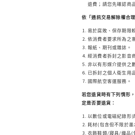
退費；請您先確認商
依「通訊交易解除權合
易於腐敗、保存期限較
依消費者要求所為之客
報紙、期刊或雜誌。
經消費者拆封之影音
非以有形媒介提供之數
已拆封之個人衛生用品
國際航空客運服務。
若您退貨時有下列情形，
定是否要退貨：
以數位或電磁紀錄形式
耗材(包含但不限於墨
衣飾鞋類/寢具/織品