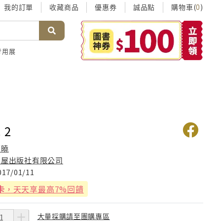
我的訂單
收藏商品
優惠券
誠品點
購物車(
)
0
考用展
 2
翦曉
狗屋出版社有限公司
017/01/11
卡
，天天享最高7%回饋
大量採購請至團購專區