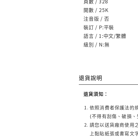
頁數 / 328
開數 / 25K
注音版 / 否
裝訂 / P:平裝
語言 / 1:中文/繁體
級別 / N:無
退貨說明
退貨須知：
依照消費者保護法的規
(不得有刮傷、破損、
請您以送貨廠商使用
上黏貼紙張或書寫文