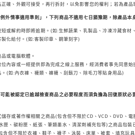
品正確、外觀可接受，再行拆封，以免影響您的權利；若為產品
理例外情事適用準則」，下列商品不適用七日猶豫期，除產品本
短或解約時即將逾期。(如:生鮮蔬果、乳製品、冷凍冷藏食材、
製化給付。(如:客製印章、鋼筆刻字)
商品或電腦軟體。
位內容或一經提供即為完成之線上服務，經消費者事先同意始提
。(如:內衣褲、襪類、褲襪、刮鬍刀、除毛刀等貼身用品)
可能被認定已逾越檢查商品之必要程度而須負擔為回復原狀必要
儲存或著作權相關之商品(包含但不限於CD、VCD、DVD、電
水匣、碳粉匣、紙張、筆類墨水、清潔劑補充包等)之商品包裝已
(包含但不限於衣褲、鞋子、襪子、泳裝、床單、被套、填充玩具