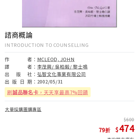
諮商概論
INTRODUCTION TO COUNSELLING
作
者：
MCLEOD, JOHN
譯
者：
李茂興/ 吳柏毅/ 黎士鳴
出
版
社：
弘智文化事業有限公司
出
版
日
期：
2002/05/31
刷
誠品聯名卡
，天天享最高7%回饋
大量採購團購專區
600
474
79